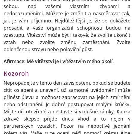
sebou, nad vašemi vlastními chybami a
nedorozuměními. Můžete je změnit a nasměrovat tak,
jak je vám příjemno. Nejdůležitější je, že se dokážete
prosadit a vaše organizační schopnosti budou na
vzestupu. Vítězství může být i takové, že zvolíte ukončit
vztah nebo zvolíte změnu zaměstnání. Zvolte
odlehčenou stravu nebo poloviční půst.
Afirmace: Mé vítězství je i vítězstvím mého okolí.
Kozoroh
Nepropadejte v tento den závislostem, pokud se budete
cítit oslabení a unavení, už samotné uvědomění může
přinést úlevu a možnost zapracovat na jejich zmírnění
nebo odstranění. Je dobré postupovat malými krůčky.
Mějte oči otevřené a nestavte si vzdušné zámky. Kapka
zdravé skepse přijde dnes vhod a to nejen v
partnerských vztazích. Pozor na nepoctivé jednání
kolem vás. Vaše ruce ocení péči pomocí krému Aloe