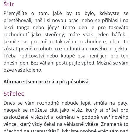
Štír
Přemýšlíte o tom, jaké by to bylo, kdybyste se
přestěhovali, našli si novou práci nebo se přihlásili na
lekci tanga nebo jógy? Tento den je pro takováto
rozhodnutí jako stvořený, máte však jeden háček…
Jakmile se pro něco takového rozhodnete, chce to
zůstat pevně u tohoto rozhodnutí a u nového projektu.
Třeba rodičovství nebo koupě psa není jen pro ten
dnešní den. Bez váhání postupujte vpřed. Možná se vám
ozve vaše koleno.
Afirmace: Jsem pružná a přizpůsobivá.
Střelec
Dnes se vám rozhodně nebude lepit smůla na paty,
naopak se můžete cítit jako vítěz, který si přišel pro
zasloužené vítězství a odměnu v podobě vavřínového
věnce, který vždy čekal na věhlasné vítěze. Znamená to
přechod na stranu vítězů, kdy jste osobně vítěz sám nad