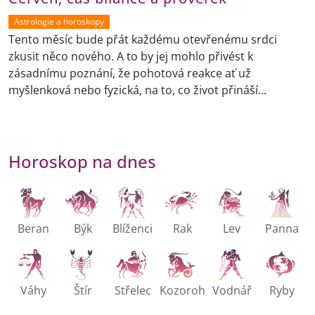
Astrologie a horoskopy
Tento měsíc bude přát každému otevřenému srdci
zkusit něco nového. A to by jej mohlo přivést k
zásadnímu poznání, že pohotová reakce ať už
myšlenková nebo fyzická, na to, co život přináší...
Horoskop na dnes
Beran
Býk
Blíženci
Rak
Lev
Panna
Váhy
Štír
Střelec
Kozoroh
Vodnář
Ryby