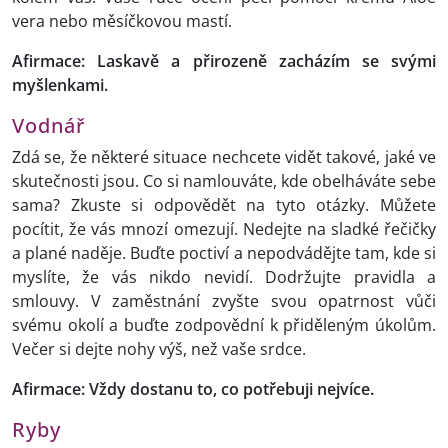
vera nebo měsíčkovou mastí.
Afirmace: Laskavě a přirozeně zacházím se svými
myšlenkami.
Vodnář
Zdá se, že některé situace nechcete vidět takové, jaké ve
skutečnosti jsou. Co si namlouváte, kde obelháváte sebe
sama? Zkuste si odpovědět na tyto otázky. Můžete
pocítit, že vás mnozí omezují. Nedejte na sladké řečičky
a plané naděje. Buďte poctiví a nepodvádějte tam, kde si
myslíte, že vás nikdo nevidí. Dodržujte pravidla a
smlouvy. V zaměstnání zvyšte svou opatrnost vůči
svému okolí a buďte zodpovědní k přiděleným úkolům.
Večer si dejte nohy výš, než vaše srdce.
Afirmace: Vždy dostanu to, co potřebuji nejvíce.
Ryby