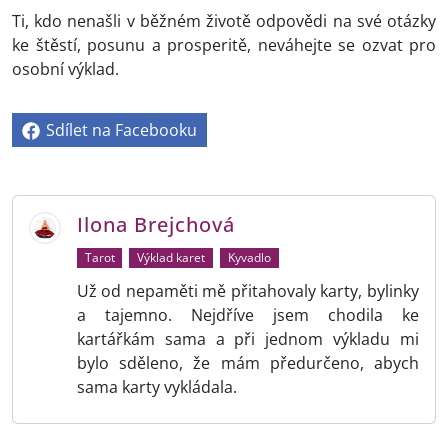
Ti, kdo nenašli v běžném životě odpovědi na své otázky
ke štěstí, posunu a prosperitě, neváhejte se ozvat pro
osobní výklad.
Sdílet na Facebooku
Ilona Brejchová
Tarot
Výklad karet
Kyvadlo
Už od nepaměti mě přitahovaly karty, bylinky
a tajemno. Nejdříve jsem chodila ke
kartářkám sama a při jednom výkladu mi
bylo sděleno, že mám předurčeno, abych
sama karty vykládala.