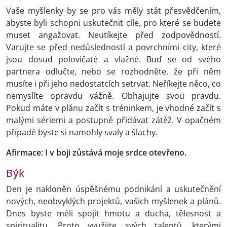
Vaše myšlenky by se pro vás měly stát přesvědčením,
abyste byli schopni uskutečnit cíle, pro které se budete
muset angažovat. Neutíkejte před zodpovědností.
Varujte se před nedůsledností a povrchními city, které
jsou dosud polovičaté a vlažné. Buď se od svého
partnera odlučte, nebo se rozhodněte, že při něm
musíte i při jeho nedostatcích setrvat. Neříkejte něco, co
nemyslíte opravdu vážně. Obhajujte svou pravdu.
Pokud máte v plánu začít s tréninkem, je vhodné začít s
malými sériemi a postupně přidávat zátěž. V opačném
případě byste si namohly svaly a šlachy.
Afirmace: I v boji zůstává moje srdce otevřeno.
Býk
Den je nakloněn úspěšnému podnikání a uskutečnění
nových, neobvyklých projektů, vašich myšlenek a plánů.
Dnes byste měli spojit hmotu a ducha, tělesnost a
spiritualitu. Proto využijte svých talentů, kterými