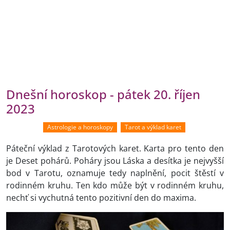
Dnešní horoskop - pátek 20. říjen
2023
Astrologie a horoskopy
Tarot a výklad karet
Páteční výklad z Tarotových karet. Karta pro tento den
je Deset pohárů. Poháry jsou Láska a desítka je nejvyšší
bod v Tarotu, oznamuje tedy naplnění, pocit štěstí v
rodinném kruhu. Ten kdo může být v rodinném kruhu,
nechť si vychutná tento pozitivní den do maxima.