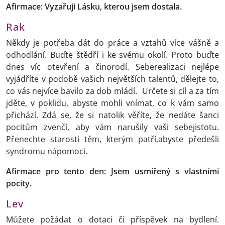
Afirmace: Vyzařuji Lásku, kterou jsem dostala.
Rak
Někdy je potřeba dát do práce a vztahů více vášně a
odhodlání. Buďte štědří i ke svému okolí. Proto buďte
dnes víc otevření a činorodí. Seberealizaci nejlépe
vyjádříte v podobě vašich největších talentů, dělejte to,
co vás nejvíce bavilo za dob mládí. Určete si cíl a za tím
jděte, v poklidu, abyste mohli vnímat, co k vám samo
přichází. Zdá se, že si natolik věříte, že nedáte šanci
pocitům zvenčí, aby vám narušily vaši sebejistotu.
Přenechte starosti těm, kterým patří,abyste předešli
syndromu nápomoci.
Afirmace pro tento den: Jsem usmířený s vlastními
pocity.
Lev
Můžete požádat o dotaci či příspěvek na bydlení.