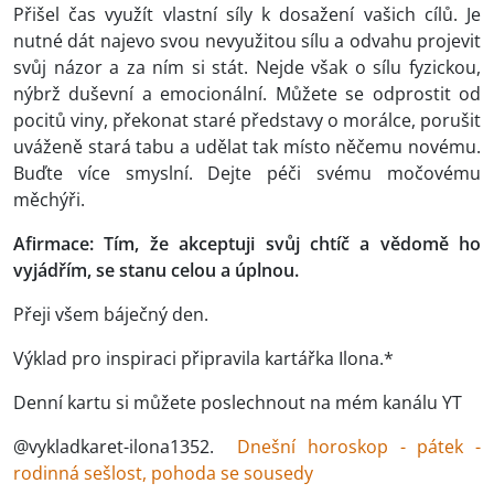
Přišel čas využít vlastní síly k dosažení vašich cílů. Je
nutné dát najevo svou nevyužitou sílu a odvahu projevit
svůj názor a za ním si stát. Nejde však o sílu fyzickou,
nýbrž duševní a emocionální. Můžete se odprostit od
pocitů viny, překonat staré představy o morálce, porušit
uváženě stará tabu a udělat tak místo něčemu novému.
Buďte více smyslní. Dejte péči svému močovému
měchýři.
Afirmace: Tím, že akceptuji svůj chtíč a vědomě ho
vyjádřím, se stanu celou a úplnou.
Přeji všem báječný den.
Výklad pro inspiraci připravila kartářka Ilona.*
Denní kartu si můžete poslechnout na mém kanálu YT
@vykladkaret-ilona1352.
Dnešní horoskop - pátek -
rodinná sešlost, pohoda se sousedy