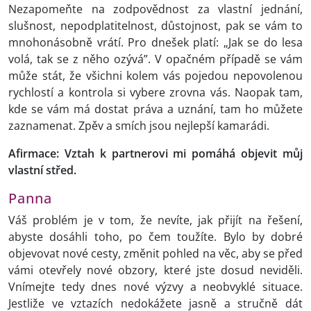
Nezapomeňte na zodpovědnost za vlastní jednání,
slušnost, nepodplatitelnost, důstojnost, pak se vám to
mnohonásobně vrátí. Pro dnešek platí: „Jak se do lesa
volá, tak se z něho ozývá”. V opačném případě se vám
může stát, že všichni kolem vás pojedou nepovolenou
rychlostí a kontrola si vybere zrovna vás. Naopak tam,
kde se vám má dostat práva a uznání, tam ho můžete
zaznamenat. Zpěv a smích jsou nejlepší kamarádi.
Afirmace: Vztah k partnerovi mi pomáhá objevit můj
vlastní střed.
Panna
Váš problém je v tom, že nevíte, jak přijít na řešení,
abyste dosáhli toho, po čem toužíte. Bylo by dobré
objevovat nové cesty, změnit pohled na věc, aby se před
vámi otevřely nové obzory, které jste dosud neviděli.
Vnímejte tedy dnes nové výzvy a neobvyklé situace.
Jestliže ve vztazích nedokážete jasně a stručně dát