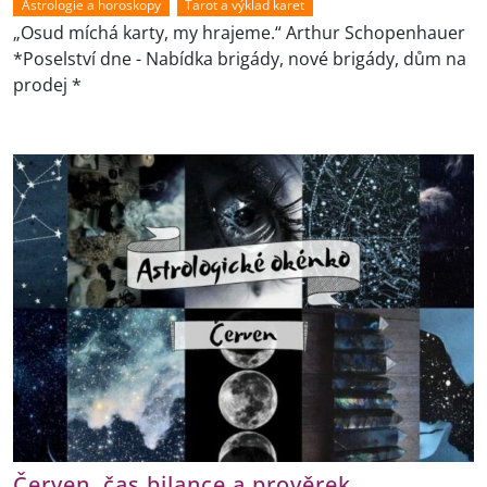
Astrologie a horoskopy
Tarot a výklad karet
„Osud míchá karty, my hrajeme.“ Arthur Schopenhauer
*Poselství dne - Nabídka brigády, nové brigády, dům na
prodej *
Červen, čas bilance a prověrek