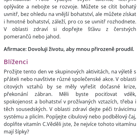
oplýváte a nebojte se rozvoje. Můžete se cítit bohatý
uvnitř, bez ohledu na vnější bohatství, ale můžete získat
i hmotné bohatství, záleží, pro co se uvnitř rozhodnete.
V oblasti zdraví si dopřejte šťávu z čerstvých
pomerančů nebo jahod.
Afirmace: Dovoluji životu, aby mnou přirozeně proudil.
Blíženci
Prožijte tento den ve skupinových aktivitách, na výletě s
přáteli nebo navštivte různé společenské akce. V oblasti
citových vztahů by se měly vyřešit dočasné krize,
překonání zábran. Měli byste pociťovat vděk,
spokojenost a bohatství v prožívaných vztazích, třeba i
těch sousedských. V oblasti zdraví dejte péči trávicímu
systému a plicím. Popíjejte cibulový nebo podbělový čaj,
doplňte vitamín C.Věděli jste, že nejvíce tohoto vitamínu
mají šípky?