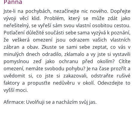
Panna
Jste-li na pochybách, nezačínejte nic nového. Dopřejte
vývoji věcí klid. Problém, který se může zdát jako
neřešitelný, se vyřeší sám svou vlastní osobitou cestou.
Potlačení důležité součásti sebe sama vyzývá k poznání,
že veškerá omezení jsou odrazem vašich vlastních
zábran a obav. Zkuste se sami sebe zeptat, co vás v
minulých dnech odradilo, zklamalo a vy jste si vystavili
pomyslnou zeď jako ochranu před okolím? Cítíte
omezení, nemáte svobodu pohybu? Je na čase prozřít a
uvědomit si, co jste si zakazovali, odstraňte rušivé
faktory a propusťte nedůvěru v okolí. Odevzdejte to
vyšší moci.
Afirmace: Uvolňuji se a nacházím svůj jas.