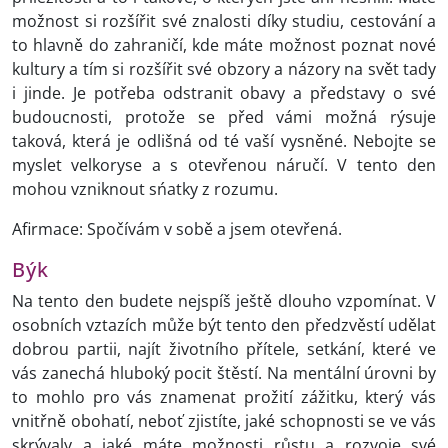
možnost si rozšířit své znalosti díky studiu, cestování a
to hlavně do zahraničí, kde máte možnost poznat nové
kultury a tím si rozšířit své obzory a názory na svět tady
i jinde. Je potřeba odstranit obavy a představy o své
budoucnosti, protože se před vámi možná rýsuje
taková, která je odlišná od té vaší vysněné. Nebojte se
myslet velkoryse a s otevřenou náručí. V tento den
mohou vzniknout sńatky z rozumu.
Afirmace: Spočívám v sobě a jsem otevřená.
Býk
Na tento den budete nejspíš ještě dlouho vzpomínat. V
osobních vztazích může být tento den předzvěstí udělat
dobrou partii, najít životního přítele, setkání, které ve
vás zanechá hluboký pocit štěstí. Na mentální úrovni by
to mohlo pro vás znamenat prožití zážitku, který vás
vnitřně obohatí, neboť zjistíte, jaké schopnosti se ve vás
skrývaly a jaké máte možnosti růstu a rozvoje své