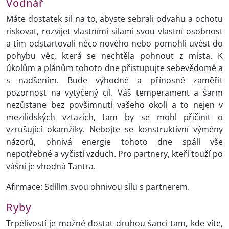
Vodnář
Máte dostatek sil na to, abyste sebrali odvahu a ochotu
riskovat, rozvíjet vlastními silami svou vlastní osobnost
a tím odstartovali něco nového nebo pomohli uvést do
pohybu věc, která se nechtěla pohnout z místa. K
úkolům a plánům tohoto dne přistupujte sebevědomě a
s nadšením. Bude výhodné a přínosné zaměřit
pozornost na vytyčený cíl. Váš temperament a šarm
nezůstane bez povšimnutí vašeho okolí a to nejen v
mezilidských vztazích, tam by se mohl přičinit o
vzrušující okamžiky. Nebojte se konstruktivní výměny
názorů, ohnivá energie tohoto dne spálí vše
nepotřebné a vyčistí vzduch. Pro partnery, kteří touží po
vášni je vhodná Tantra.
Afirmace: Sdílím svou ohnivou sílu s partnerem.
Ryby
Trpělivostí je možné dostat druhou šanci tam, kde víte,