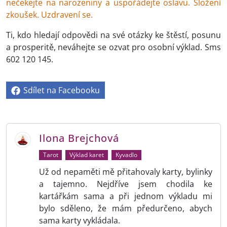
nečekejte na narozeniny a uspořádejte oslavu. Složení
zkoušek. Uzdravení se.
Ti, kdo hledají odpovědi na své otázky ke štěstí, posunu
a prosperitě, neváhejte se ozvat pro osobní výklad. Sms
602 120 145.
Sdílet na Facebooku
Ilona Brejchová
Tarot
Výklad karet
Kyvadlo
Už od nepaměti mě přitahovaly karty, bylinky
a tajemno. Nejdříve jsem chodila ke
kartářkám sama a při jednom výkladu mi
bylo sděleno, že mám předurčeno, abych
sama karty vykládala.