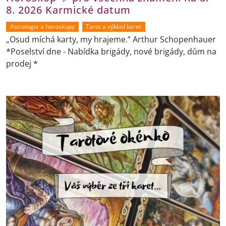
8. 2026 Karmické datum
Astrologie a horoskopy
Tarot a výklad karet
„Osud míchá karty, my hrajeme.“ Arthur Schopenhauer
*Poselství dne - Nabídka brigády, nové brigády, dům na
prodej *