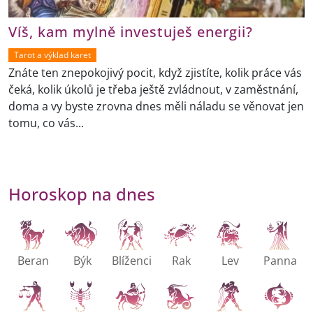
Víš, kam mylně investuješ energii?
Tarot a výklad karet
Znáte ten znepokojivý pocit, když zjistíte, kolik práce vás
čeká, kolik úkolů je třeba ještě zvládnout, v zaměstnání,
doma a vy byste zrovna dnes měli náladu se věnovat jen
tomu, co vás...
Horoskop na dnes
Beran
Býk
Blíženci
Rak
Lev
Panna