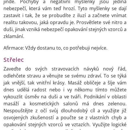
jinde. Pochyby a negativní myšlenky jsou jediná
nebezpečí, která vám teď hrozí. Tyto myšlenky se dají
zastavit i tak, že se probudíte z iluzí a začnete vnímat
realitu takovou, jaká opravdu je. Prosvětlete své nitro a
duši, jinak vzniká nebezpečí opakování stejných vzorců a
zklamání.
Afirmace: Vždy dostanu to, co potřebuji nejvíce.
Střelec
Zaveďte do svých stravovacích návyků nový řád,
odlehčete stravu a věnujte se svému zdraví. To se týká
jak vnější, tak vnitřní krásy. Masáž obličeje a šíje vám
dnes udělá radost nebo i vy někomu tímto můžete
vykouzlit úsměv na duši a ve tváři. Podnikání v oblasti
masáží a kosmetických salonů má dnes zelenou.
Nespouštějte z očí svůj dlouhodobý cíl a využijte již
osvojených zkušeností a poučte se z vlastních chyb a
opakování stejných vzorců ve vztazích. Využijte logické