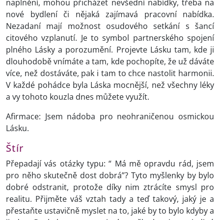
naplnění, mohou přicházet nevšední nabídky, třeba na
nové bydlení či nějaká zajímavá pracovní nabídka.
Nezadaní mají možnost osudového setkání s šancí
citového vzplanutí. Je to symbol partnerského spojení
plného Lásky a porozumění. Projevte Lásku tam, kde ji
dlouhodobě vnímáte a tam, kde pochopíte, že už dáváte
více, než dostáváte, pak i tam to chce nastolit harmonii.
V každé pohádce byla Láska mocnější, než všechny léky
a vy tohoto kouzla dnes můžete využít.
Afirmace: Jsem nádoba pro neohraničenou osmickou
Lásku.
Štír
Přepadají vás otázky typu: “ Má mě opravdu rád, jsem
pro něho skutečně dost dobrá”? Tyto myšlenky by bylo
dobré odstranit, protože díky nim ztrácíte smysl pro
realitu. Přijměte váš vztah tady a teď takový, jaký je a
přestaňte ustavičně myslet na to, jaké by to bylo kdyby a