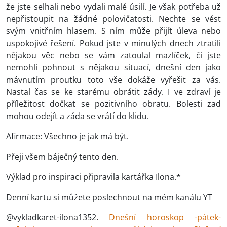
že jste selhali nebo vydali malé úsilí. Je však potřeba už
nepřistoupit na žádné polovičatosti. Nechte se vést
svým vnitřním hlasem. S ním může přijít úleva nebo
uspokojivé řešení. Pokud jste v minulých dnech ztratili
nějakou věc nebo se vám zatoulal mazlíček, či jste
nemohli pohnout s nějakou situací, dnešní den jako
mávnutím proutku toto vše dokáže vyřešit za vás.
Nastal čas se ke starému obrátit zády. I ve zdraví je
příležitost dočkat se pozitivního obratu. Bolesti zad
mohou odejít a záda se vrátí do klidu.
Afirmace: Všechno je jak má být.
Přeji všem báječný tento den.
Výklad pro inspiraci připravila kartářka Ilona.*
Denní kartu si můžete poslechnout na mém kanálu YT
@vykladkaret-ilona1352.
Dnešní horoskop -pátek-