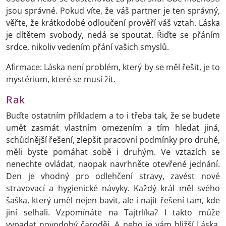
jsou správné. Pokud víte, že váš partner je ten správný,
věřte, že krátkodobé odloučení prověří váš vztah. Láska
je dítětem svobody, nedá se spoutat. Řiďte se přáním
srdce, nikoliv vedením přání vašich smyslů.
Afirmace: Láska není problém, který by se měl řešit, je to
mystérium, které se musí žít.
Rak
Buďte ostatním příkladem a to i třeba tak, že se budete
umět zasmát vlastním omezením a tím hledat jiná,
schůdnější řešení, zlepšit pracovní podmínky pro druhé,
měli byste pomáhat sobě i druhým. Ve vztazích se
nenechte ovládat, naopak navrhněte otevřené jednání.
Den je vhodný pro odlehčení stravy, zavést nové
stravovací a hygienické návyky. Každý král měl svého
šaška, který uměl nejen bavit, ale i najít řešení tam, kde
jiní selhali. Vzpomínáte na Tajtrlíka? I takto může
vypadat novodobý čaroděj. A nebo je vám bližší Láska,