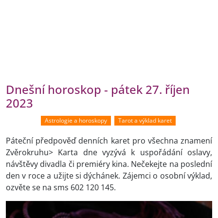
Dnešní horoskop - pátek 27. říjen
2023
Astrologie a horoskopy
Tarot a výklad karet
Páteční předpověď denních karet pro všechna znamení
Zvěrokruhu> Karta dne vyzývá k uspořádání oslavy,
návštěvy divadla či premiéry kina. Nečekejte na poslední
den v roce a užijte si dýchánek. Zájemci o osobní výklad,
ozvěte se na sms 602 120 145.