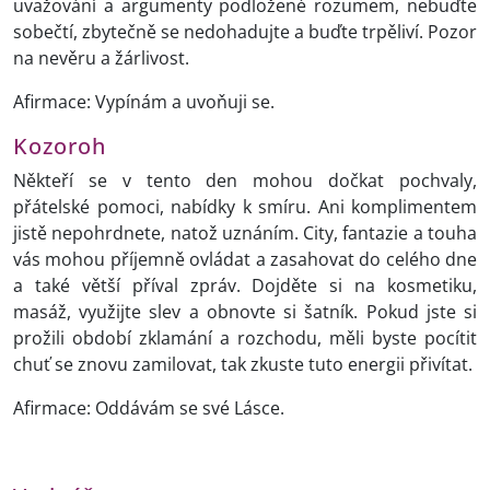
uvažování a argumenty podložené rozumem, nebuďte
sobečtí, zbytečně se nedohadujte a buďte trpěliví. Pozor
na nevěru a žárlivost.
Afirmace: Vypínám a uvoňuji se.
Kozoroh
Někteří se v tento den mohou dočkat pochvaly,
přátelské pomoci, nabídky k smíru. Ani komplimentem
jistě nepohrdnete, natož uznáním. City, fantazie a touha
vás mohou příjemně ovládat a zasahovat do celého dne
a také větší příval zpráv. Dojděte si na kosmetiku,
masáž, využijte slev a obnovte si šatník. Pokud jste si
prožili období zklamání a rozchodu, měli byste pocítit
chuť se znovu zamilovat, tak zkuste tuto energii přivítat.
Afirmace: Oddávám se své Lásce.