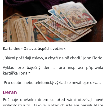
Karta dne - Oslava, úspěch, večírek
„Blázni pořádají oslavy, a chytří na ně chodí.“ John Florio
Výklad pro báječný den a pro inspiraci připravila
kartářka Ilona.*
Pro osobní nebo telefonický výklad se neváhejte ozvat.
Beran
Počínaje dnešním dnem se před vámi otevírají nové
příležitosti a to i takové, o kterých jste ani nesnili. Máte