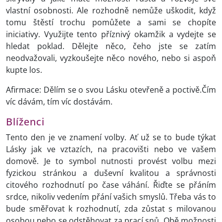
vlastní osobnosti. Ale rozhodně nemůže uškodit, když
tomu štěstí trochu pomůžete a sami se chopíte
iniciativy. Využijte tento příznivý okamžik a vydejte se
hledat poklad. Dělejte něco, čeho jste se zatím
neodvažovali, vyzkoušejte něco nového, nebo si aspoň
kupte los.
Afirmace: Dělím se o svou Lásku otevřeně a poctivě.Čím
víc dávám, tím víc dostávám.
Blíženci
Tento den je ve znamení volby. Ať už se to bude týkat
Lásky jak ve vztazích, na pracovišti nebo ve vašem
domově. Je to symbol nutnosti provést volbu mezi
fyzickou stránkou a duševní kvalitou a správnosti
citového rozhodnutí po čase váhání. Řiďte se přáním
srdce, nikoliv vedením přání vašich smyslů. Třeba vás to
bude směřovat k rozhodnutí, zda zůstat s milovanou
osobou nebo se odstěhovat za prací snů. Obě možnosti