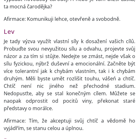
ta mocná čarodějka?
Afirmace: Komunikuji lehce, otevřeně a svobodně.
Lev
Je tady výzva využít vlastní síly k dosažení vašich cílů.
Probuďte svou nevyužitou sílu a odvahu, projevte svůj
názor a za tím si stůjte. Nedejte se zmást, nejde však o
sílu fyzickou, nýbrž duševní a emocionální. Začněte být
více tolerantní jak k chybám vlastním, tak i k chybám
druhým. Měli byste umět rozlišit touhu, vášeń a chtíč.
Chtíč není nic jiného než přechodné stadium.
Nedopusťte, aby se stal konečným cílem. Můžete se
naopak odprostit od pocitů viny, překonat staré
představy o morálce.
Afirmace: Tím, že akceptuji svůj chtíč a vědomě ho
vyjádřím, se stanu celou a úplnou.