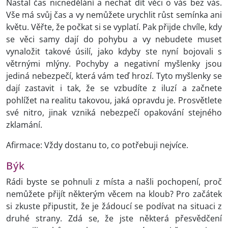
Nastal čas nicnedělání a nechat dít věci o vás bez vás.
Vše má svůj čas a vy nemůžete urychlit růst semínka ani
květu. Věřte, že počkat si se vyplatí. Pak přijde chvíle, kdy
se věci samy dají do pohybu a vy nebudete muset
vynaložit takové úsilí, jako kdyby ste nyní bojovali s
větrnými mlýny. Pochyby a negativní myšlenky jsou
jediná nebezpečí, která vám teď hrozí. Tyto myšlenky se
dají zastavit i tak, že se vzbudíte z iluzí a začnete
pohlížet na realitu takovou, jaká opravdu je. Prosvětlete
své nitro, jinak vzniká nebezpečí opakování stejného
zklamání.
Afirmace: Vždy dostanu to, co potřebuji nejvíce.
Býk
Rádi byste se pohnuli z místa a našli pochopení, proč
nemůžete přijít některým věcem na kloub? Pro začátek
si zkuste připustit, že je žádoucí se podívat na situaci z
druhé strany. Zdá se, že jste některá přesvědčení