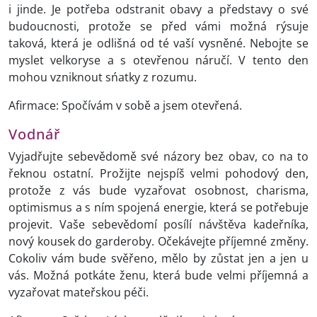
i jinde. Je potřeba odstranit obavy a představy o své
budoucnosti, protože se před vámi možná rýsuje
taková, která je odlišná od té vaší vysněné. Nebojte se
myslet velkoryse a s otevřenou náručí. V tento den
mohou vzniknout sńatky z rozumu.
Afirmace: Spočívám v sobě a jsem otevřená.
Vodnář
Vyjadřujte sebevědomě své názory bez obav, co na to
řeknou ostatní. Prožijte nejspíš velmi pohodový den,
protože z vás bude vyzařovat osobnost, charisma,
optimismus a s ním spojená energie, která se potřebuje
projevit. Vaše sebevědomí posílí návštěva kadeřníka,
nový kousek do garderoby. Očekávejte příjemné změny.
Cokoliv vám bude svěřeno, mělo by zůstat jen a jen u
vás. Možná potkáte ženu, která bude velmi příjemná a
vyzařovat mateřskou péči.