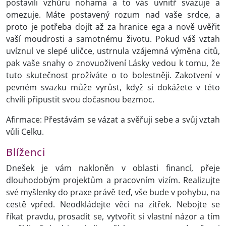
postavili vzhůru nohama a to vás uvnitř svazuje a
omezuje. Máte postavený rozum nad vaše srdce, a
proto je potřeba dojít až za hranice ega a nově uvěřit
vaší moudrosti a samotnému životu. Pokud váš vztah
uvíznul ve slepé uličce, ustrnula vzájemná výměna citů,
pak vaše snahy o znovuoživení Lásky vedou k tomu, že
tuto skutečnost prožíváte o to bolestněji. Zakotvení v
pevném svazku může vyrůst, když si dokážete v této
chvíli připustit svou dočasnou bezmoc.
Afirmace: Přestávám se vázat a svěřuji sebe a svůj vztah
vůli Celku.
Blíženci
Dnešek je vám nakloněn v oblasti financí, přeje
dlouhodobým projektům a pracovním vizím. Realizujte
své myšlenky do praxe právě teď, vše bude v pohybu, na
cestě vpřed. Neodkládejte věci na zítřek. Nebojte se
říkat pravdu, prosadit se, vytvořit si vlastní názor a tím