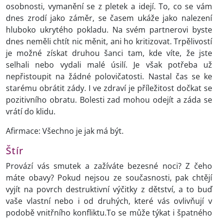
osobnosti, vymanění se z pletek a idejí. To, co se vám
dnes zrodí jako záměr, se časem ukáže jako nalezení
hluboko ukrytého pokladu. Na svém partnerovi byste
dnes neměli chtít nic měnit, ani ho kritizovat. Trpělivostí
je možné získat druhou šanci tam, kde víte, že jste
selhali nebo vydali malé úsilí. Je však potřeba už
nepřistoupit na žádné polovičatosti. Nastal čas se ke
starému obrátit zády. I ve zdraví je příležitost dočkat se
pozitivního obratu. Bolesti zad mohou odejít a záda se
vrátí do klidu.
Afirmace: Všechno je jak má být.
Štír
Provází vás smutek a zažíváte bezesné noci? Z čeho
máte obavy? Pokud nejsou ze současnosti, pak chtějí
vyjít na povrch destruktivní výčitky z dětství, a to buď
vaše vlastní nebo i od druhých, které vás ovlivňují v
podobě vnitřního konfliktu.To se může týkat i špatného