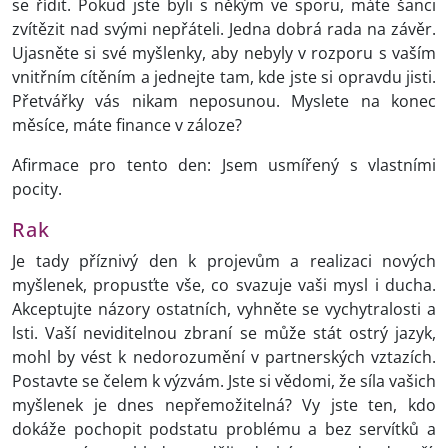
se řídit. Pokud jste byli s někým ve sporu, máte šanci
zvítězit nad svými nepřáteli. Jedna dobrá rada na závěr.
Ujasněte si své myšlenky, aby nebyly v rozporu s vaším
vnitřním cítěním a jednejte tam, kde jste si opravdu jisti.
Přetvářky vás nikam neposunou. Myslete na konec
měsíce, máte finance v záloze?
Afirmace pro tento den: Jsem usmířený s vlastními
pocity.
Rak
Je tady příznivý den k projevům a realizaci nových
myšlenek, propusťte vše, co svazuje vaši mysl i ducha.
Akceptujte názory ostatních, vyhněte se vychytralosti a
lsti. Vaší neviditelnou zbraní se může stát ostrý jazyk,
mohl by vést k nedorozumění v partnerských vztazích.
Postavte se čelem k výzvám. Jste si vědomi, že síla vašich
myšlenek je dnes nepřemožitelná? Vy jste ten, kdo
dokáže pochopit podstatu problému a bez servítků a