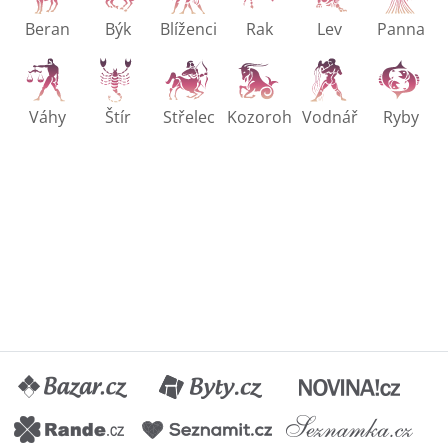
Beran
Býk
Blíženci
Rak
Lev
Panna
Váhy
Štír
Střelec
Kozoroh
Vodnář
Ryby