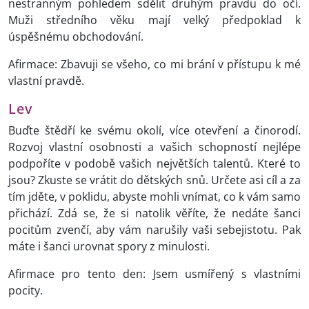
nestranným pohledem sdělit druhým pravdu do očí.
Muži středního věku mají velký předpoklad k
úspěšnému obchodování.
Afirmace: Zbavuji se všeho, co mi brání v přístupu k mé
vlastní pravdě.
Lev
Buďte štědří ke svému okolí, více otevření a činorodí.
Rozvoj vlastní osobnosti a vašich schopností nejlépe
podpoříte v podobě vašich největších talentů. Které to
jsou? Zkuste se vrátit do dětských snů. Určete asi cíl a za
tím jděte, v poklidu, abyste mohli vnímat, co k vám samo
přichází. Zdá se, že si natolik věříte, že nedáte šanci
pocitům zvenčí, aby vám narušily vaši sebejistotu. Pak
máte i šanci urovnat spory z minulosti.
Afirmace pro tento den: Jsem usmířený s vlastními
pocity.