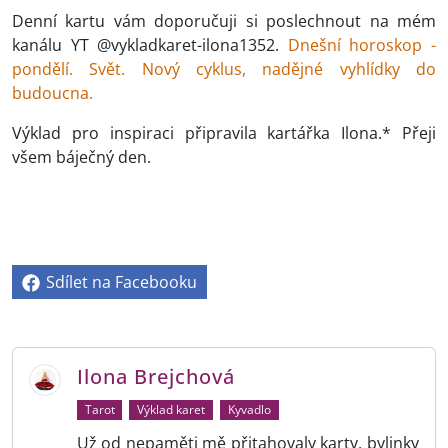
Denní kartu vám doporučuji si poslechnout na mém
kanálu YT @vykladkaret-ilona1352.
Dnešní horoskop -
pondělí. Svět. Nový cyklus, nadějné vyhlídky do
budoucna.
Výklad pro inspiraci připravila kartářka Ilona.* Přeji
všem báječný den.
Sdílet na Facebooku
Ilona Brejchová
Tarot
Výklad karet
Kyvadlo
Už od nepaměti mě přitahovaly karty, bylinky