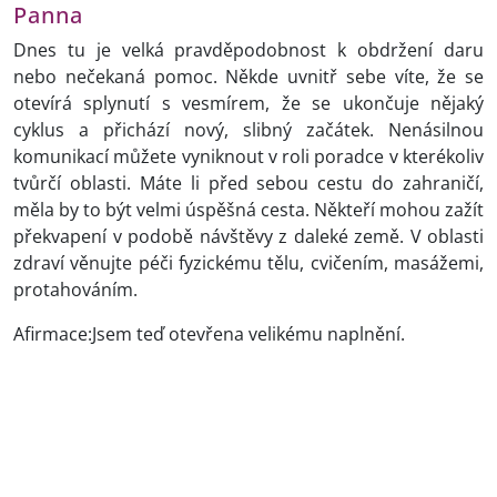
Panna
Dnes tu je velká pravděpodobnost k obdržení daru
nebo nečekaná pomoc. Někde uvnitř sebe víte, že se
otevírá splynutí s vesmírem, že se ukončuje nějaký
cyklus a přichází nový, slibný začátek. Nenásilnou
komunikací můžete vyniknout v roli poradce v kterékoliv
tvůrčí oblasti. Máte li před sebou cestu do zahraničí,
měla by to být velmi úspěšná cesta. Někteří mohou zažít
překvapení v podobě návštěvy z daleké země. V oblasti
zdraví věnujte péči fyzickému tělu, cvičením, masážemi,
protahováním.
Afirmace:Jsem teď otevřena velikému naplnění.