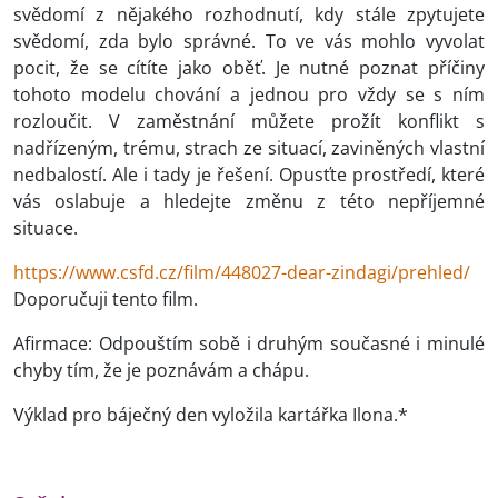
svědomí z nějakého rozhodnutí, kdy stále zpytujete
svědomí, zda bylo správné. To ve vás mohlo vyvolat
pocit, že se cítíte jako oběť. Je nutné poznat příčiny
tohoto modelu chování a jednou pro vždy se s ním
rozloučit. V zaměstnání můžete prožít konflikt s
nadřízeným, trému, strach ze situací, zaviněných vlastní
nedbalostí. Ale i tady je řešení. Opusťte prostředí, které
vás oslabuje a hledejte změnu z této nepříjemné
situace.
https://www.csfd.cz/film/448027-dear-zindagi/prehled/
Doporučuji tento film.
Afirmace: Odpouštím sobě i druhým současné i minulé
chyby tím, že je poznávám a chápu.
Výklad pro báječný den vyložila kartářka Ilona.*