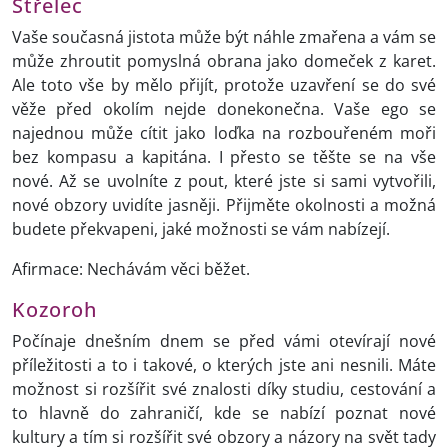
Střelec
Vaše současná jistota může být náhle zmařena a vám se
může zhroutit pomyslná obrana jako domeček z karet.
Ale toto vše by mělo přijít, protože uzavření se do své
věže před okolím nejde donekonečna. Vaše ego se
najednou může cítit jako loďka na rozbouřeném moři
bez kompasu a kapitána. I přesto se těšte se na vše
nové. Až se uvolníte z pout, které jste si sami vytvořili,
nové obzory uvidíte jasněji. Přijměte okolnosti a možná
budete překvapeni, jaké možnosti se vám nabízejí.
Afirmace: Nechávám věci běžet.
Kozoroh
Počínaje dnešním dnem se před vámi otevírají nové
příležitosti a to i takové, o kterých jste ani nesnili. Máte
možnost si rozšířit své znalosti díky studiu, cestování a
to hlavně do zahraničí, kde se nabízí poznat nové
kultury a tím si rozšířit své obzory a názory na svět tady