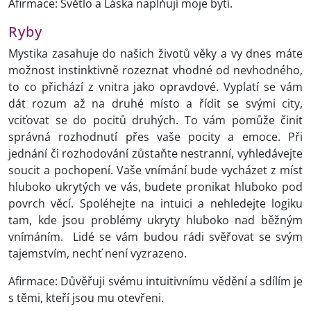
Afirmace: Světlo a Láska naplňují moje bytí.
Ryby
Mystika zasahuje do našich životů věky a vy dnes máte
možnost instinktivně rozeznat vhodné od nevhodného,
to co přichází z vnitra jako opravdové. Vyplatí se vám
dát rozum až na druhé místo a řídit se svými city,
vciťovat se do pocitů druhých. To vám pomůže činit
správná rozhodnutí přes vaše pocity a emoce. Při
jednání či rozhodování zůstaňte nestranní, vyhledávejte
soucit a pochopení. Vaše vnímání bude vycházet z míst
hluboko ukrytých ve vás, budete pronikat hluboko pod
povrch věcí. Spoléhejte na intuici a nehledejte logiku
tam, kde jsou problémy ukryty hluboko nad běžným
vnímáním. Lidé se vám budou rádi svěřovat se svým
tajemstvím, nechť není vyzrazeno.
Afirmace: Důvěřuji svému intuitivnímu vědění a sdílím je
s těmi, kteří jsou mu otevřeni.