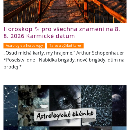
Horoskop ♑ pro všechna znamení na 8.
8. 2026 Karmické datum
Astrologie a horoskopy
Tarot a výklad karet
„Osud míchá karty, my hrajeme.“ Arthur Schopenhauer
*Poselství dne - Nabídka brigády, nové brigády, dům na
prodej *