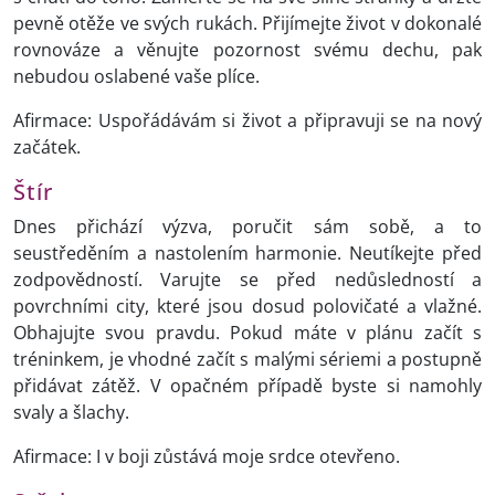
pevně otěže ve svých rukách. Přijímejte život v dokonalé
rovnováze a věnujte pozornost svému dechu, pak
nebudou oslabené vaše plíce.
Afirmace: Uspořádávám si život a připravuji se na nový
začátek.
Štír
Dnes přichází výzva, poručit sám sobě, a to
seustředěním a nastolením harmonie. Neutíkejte před
zodpovědností. Varujte se před nedůsledností a
povrchními city, které jsou dosud polovičaté a vlažné.
Obhajujte svou pravdu. Pokud máte v plánu začít s
tréninkem, je vhodné začít s malými sériemi a postupně
přidávat zátěž. V opačném případě byste si namohly
svaly a šlachy.
Afirmace: I v boji zůstává moje srdce otevřeno.