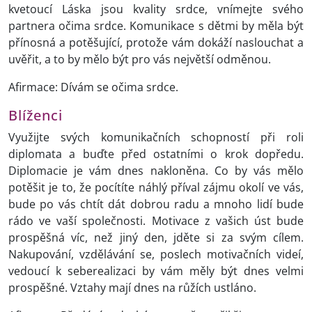
kvetoucí Láska jsou kvality srdce, vnímejte svého
partnera očima srdce. Komunikace s dětmi by měla být
přínosná a potěšující, protože vám dokáží naslouchat a
uvěřit, a to by mělo být pro vás největší odměnou.
Afirmace: Dívám se očima srdce.
Blíženci
Využijte svých komunikačních schopností při roli
diplomata a buďte před ostatními o krok dopředu.
Diplomacie je vám dnes nakloněna. Co by vás mělo
potěšit je to, že pocítíte náhlý příval zájmu okolí ve vás,
bude po vás chtít dát dobrou radu a mnoho lidí bude
rádo ve vaší společnosti. Motivace z vašich úst bude
prospěšná víc, než jiný den, jděte si za svým cílem.
Nakupování, vzdělávání se, poslech motivačních videí,
vedoucí k seberealizaci by vám měly být dnes velmi
prospěšné. Vztahy mají dnes na růžích ustláno.