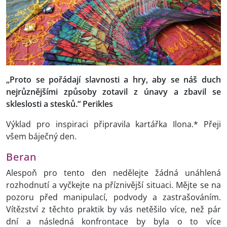
„Proto se pořádají slavnosti a hry, aby se náš duch
nejrůznějšími způsoby zotavil z únavy a zbavil se
skleslosti a stesků.“ Perikles
Výklad pro inspiraci připravila kartářka Ilona.* Přeji
všem báječný den.
Beran
Alespoň pro tento den nedělejte žádná unáhlená
rozhodnutí a vyčkejte na příznivější situaci. Mějte se na
pozoru před manipulací, podvody a zastrašováním.
Vítězství z těchto praktik by vás netěšilo více, než pár
dní a následná konfrontace by byla o to více