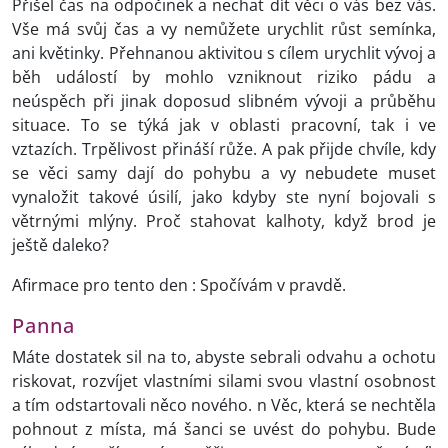
Přišel čas na odpočinek a nechat dít věci o vás bez vás.
Vše má svůj čas a vy nemůžete urychlit růst semínka,
ani květinky. Přehnanou aktivitou s cílem urychlit vývoj a
běh událostí by mohlo vzniknout riziko pádu a
neúspěch při jinak doposud slibném vývoji a průběhu
situace. To se týká jak v oblasti pracovní, tak i ve
vztazích. Trpělivost přináší růže. A pak přijde chvíle, kdy
se věci samy dají do pohybu a vy nebudete muset
vynaložit takové úsilí, jako kdyby ste nyní bojovali s
větrnými mlýny. Proč stahovat kalhoty, když brod je
ještě daleko?
Afirmace pro tento den : Spočívám v pravdě.
Panna
Máte dostatek sil na to, abyste sebrali odvahu a ochotu
riskovat, rozvíjet vlastními silami svou vlastní osobnost
a tím odstartovali něco nového. n Věc, která se nechtěla
pohnout z místa, má šanci se uvést do pohybu. Bude