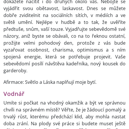
dokážete nacítit i do druhých okolo vás. Nebojte se
vyjádřit svou obětavost, laskavost. Dnes se můžete
dobře zviditelnit na sociálních sítích, v médiích a ve
světě umění. Nejlépe v hudbě a to tak, že uvěříte
předtuše, snům, vaší touze. Vyjadřujte sebevědomě své
názory, aniž byste se obávali, co na to řeknou ostatní,
prožijte velmi pohodový den, protože z vás bude
vyzařovat osobnost, charisma, optimismus a s ním
spojená energie, která se potřebuje projevit. Vaše
sebevědomí posílí návštěva kadeřníka, nový kousek do
garderoby.
Afirmace: Světlo a Láska naplňují moje bytí.
Vodnář
Umíte si počkat na vhodný okamžik a být ve správnou
chvíli na správném místě? Věřte, že je žádoucí pomalý a
trvalý růst, kterému předchází klid, aby mohla nastat
doba zrání. Na plody své práce si budete muset ještě