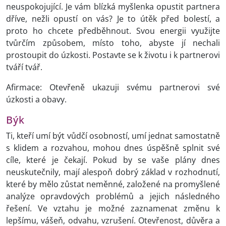
neuspokojující. Je vám blízká myšlenka opustit partnera
dříve, nežli opustí on vás? Je to útěk před bolestí, a
proto ho chcete předběhnout. Svou energii využijte
tvůrčím způsobem, místo toho, abyste jí nechali
prostoupit do úzkosti. Postavte se k životu i k partnerovi
tváří tvář.
Afirmace: Otevřeně ukazuji svému partnerovi své
úzkosti a obavy.
Býk
Ti, kteří umí být vůdčí osobností, umí jednat samostatně
s klidem a rozvahou, mohou dnes úspěšně splnit své
cíle, které je čekají. Pokud by se vaše plány dnes
neuskutečnily, mají alespoň dobrý základ v rozhodnutí,
které by mělo zůstat neměnné, založené na promyšlené
analýze opravdových problémů a jejich následného
řešení. Ve vztahu je možné zaznamenat změnu k
lepšímu, vášeň, odvahu, vzrušení. Otevřenost, důvěra a