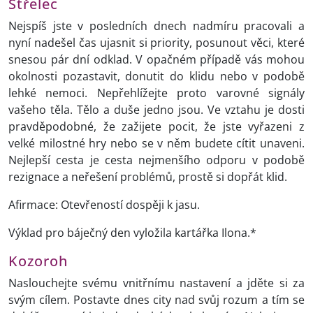
Střelec
Nejspíš jste v posledních dnech nadmíru pracovali a
nyní nadešel čas ujasnit si priority, posunout věci, které
snesou pár dní odklad. V opačném případě vás mohou
okolnosti pozastavit, donutit do klidu nebo v podobě
lehké nemoci. Nepřehlížejte proto varovné signály
vašeho těla. Tělo a duše jedno jsou. Ve vztahu je dosti
pravděpodobné, že zažijete pocit, že jste vyřazeni z
velké milostné hry nebo se v něm budete cítit unaveni.
Nejlepší cesta je cesta nejmenšího odporu v podobě
rezignace a neřešení problémů, prostě si dopřát klid.
Afirmace: Otevřeností dospěji k jasu.
Výklad pro báječný den vyložila kartářka Ilona.*
Kozoroh
Naslouchejte svému vnitřnímu nastavení a jděte si za
svým cílem. Postavte dnes city nad svůj rozum a tím se