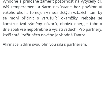
výhodné a přínosné zaměřit pozornost na vytyčený cíl.
Váš temperament a šarm nezůstane bez povšimnutí
vašeho okolí a to nejen v mezilidských vztazích, tam by
se mohl přičinit o vzrušující okamžiky. Nebojte se
konstruktivní výměny názorů, ohnivá energie tohoto
dne spálí vše nepotřebné a vyčistí vzduch. Pro partnery,
kteří chtějí zažít něco nového je vhodná Tantra.
Afirmace: Sdílím svou ohnivou sílu s partnerem.