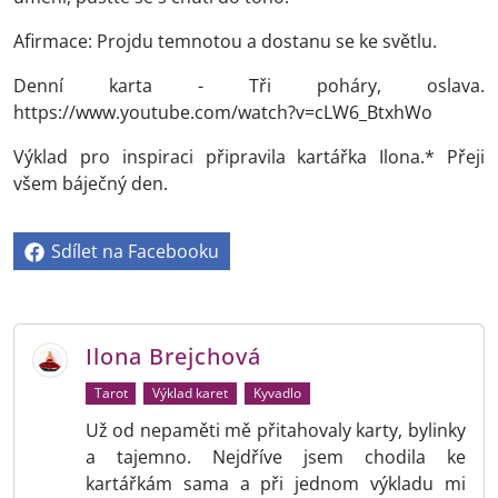
Afirmace: Projdu temnotou a dostanu se ke světlu.
Denní karta - Tři poháry, oslava.
https://www.youtube.com/watch?v=cLW6_BtxhWo
Výklad pro inspiraci připravila kartářka Ilona.* Přeji
všem báječný den.
Sdílet na Facebooku
Ilona Brejchová
Tarot
Výklad karet
Kyvadlo
Už od nepaměti mě přitahovaly karty, bylinky
a tajemno. Nejdříve jsem chodila ke
kartářkám sama a při jednom výkladu mi