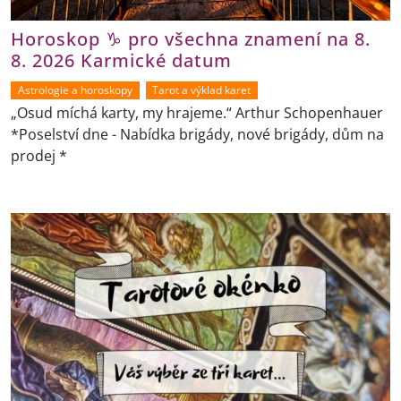
Horoskop ♑ pro všechna znamení na 8.
8. 2026 Karmické datum
Astrologie a horoskopy
Tarot a výklad karet
„Osud míchá karty, my hrajeme.“ Arthur Schopenhauer
*Poselství dne - Nabídka brigády, nové brigády, dům na
prodej *