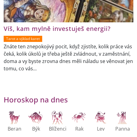
Víš, kam mylně investuješ energii?
Tarot a výklad karet
Znáte ten znepokojivý pocit, když zjistíte, kolik práce vás
čeká, kolik úkolů je třeba ještě zvládnout, v zaměstnání,
doma a vy byste zrovna dnes měli náladu se věnovat jen
tomu, co vás...
Horoskop na dnes
Beran
Býk
Blíženci
Rak
Lev
Panna