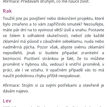
Afirmace: Předávám druhým, co mě naučil život.
Rak
Toužili jste po povýšení nebo dokončení projektu, které
bylo zmařeno a to vám zapříčinilo smutek? Nezoufejte,
máte pár dní na to vyvinout větší úsilí a snahu. Postavte
se čelem k odhalené skutečnosti, neboť zde každé
zklamání má původ v závažném sebeklamu, nuda nebo
nadměrná pýcha. Pozor však, abyste svému zklamání
nepodlehli, jinak si budete připadat zranitelní a
bezmocní. Pozitivní stránkou je fakt, že to můžete
proměnit v hybnou sílu, vedoucí k vnitřní proměně, v
práci, ale i ve vztahu. V opačném případě vás to má
naučit podobnou chybu příště neopakovat.
Afirmace: Stojím si za svými potřebami a otevřeně je
dávám najevo.
Lev