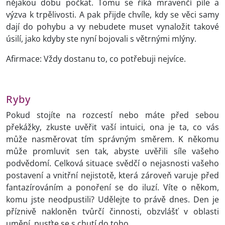
nějakou dobu počkat. Tomu se říká mravenčí píle a
výzva k trpělivosti. A pak přijde chvíle, kdy se věci samy
dají do pohybu a vy nebudete muset vynaložit takové
úsilí, jako kdyby ste nyní bojovali s větrnými mlýny.
Afirmace: Vždy dostanu to, co potřebuji nejvíce.
Ryby
Pokud stojíte na rozcestí nebo máte před sebou
překážky, zkuste uvěřit vaší intuici, ona je ta, co vás
může nasměrovat tím správným směrem. K někomu
může promluvit sen tak, abyste uvěřili síle vašeho
podvědomí. Celková situace svědčí o nejasnosti vašeho
postavení a vnitřní nejistotě, která zároveň varuje před
fantazírováním a ponoření se do iluzí. Víte o někom,
komu jste neodpustili? Udělejte to právě dnes. Den je
příznivě nakloněn tvůrčí činnosti, obzvlášť v oblasti
umění, pusťte se s chutí do toho.