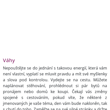
Váhy
Nepouštějte se do jednání s takovou energií, která vám
není vlastní, vyplatí se mluvit pravdu a mít své myšlenky
a slova pod kontrolou. Vydejte se na cestu. Můžete
naplánovat stěhování, prohlédnout si pár bytů na
pronájem nebo domů ke koupi. Čekají vás změny
spojené s cestováním, pokud víte, že některé z
jmenovaných je vaše téma, den vám bude nakloněn, tak
s chutí do toho. Zaměřte se na své silné stránky a držte