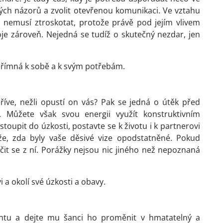
ých názorů a zvolit otevřenou komunikaci. Ve vztahu
 nemusí ztroskotat, protože právě pod jejím vlivem
oje zároveň. Nejedná se tudíž o skutečný nezdar, jen
přímná k sobě a k svým potřebám.
říve, nežli opustí on vás? Pak se jedná o útěk před
 Můžete však svou energii využít konstruktivním
toupit do úzkosti, postavte se k životu i k partnerovi
áže, zda byly vaše děsivé vize opodstatněné. Pokud
učit se z ní. Porážky nejsou nic jiného než nepoznaná
a okolí své úzkosti a obavy.
alentu a dejte mu šanci ho proměnit v hmatatelný a