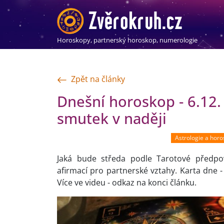
Horoskopy, partnerský horoskop, numerologie
Zpět na články
Dnešní horoskop - 6.12.
smutek v naději
Astrologie a hor
Jaká bude středa podle Tarotové předp
afirmací pro partnerské vztahy. Karta dne 
Více ve videu - odkaz na konci článku.