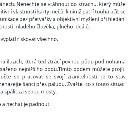
lánech. Nenechte se vtáhnout do strachu, který může
itivní vlastnosti karty mečů, k nimž patří touha učit se
ikace bez přetvářky a objektivní myšlení při hledání
stnosti mladého člověka, plného ideálů.
yplatí riskovat všechno.
na iluzích, která teď ztrácí pevnou půdu pod nohama
osaženo nejnižšího bodu.Tímto bodem můžete projít.
učte se pracovat se svojí zranitelností. Je to stav
házejte šanci přes palubu. Zvažte, co s touto situací
a spálit za sebou mosty.
e a nechat je padnout.