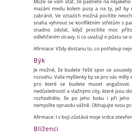
Může se vám stát, že padnete na nějakého 
mazání medu kolem pusy a na ty, jež by n
zabránit. Ve vztazích možná pocítíte neoc
snaha vyhnout se konfliktním střetům s par
snadno zdolat, když procítíte moc pří
odlehčením stravy, ti co uvažují o půstu se 
Afirmace: Vždy dostanu to, co potřebuji nejv
Býk
Je možné, že budete řešit spor se sousedy 
rozvahu. Vaše myšlenky by se pro vás měly st
pro které se budete muset angažovat. 
nedůsledností a vlažnými city, které jsou 
rozhodněte, že po jeho boku i při jeho 
nemyslíte opravdu vážně. Obhajujte svou p
Afirmace: I v boji zůstává moje srdce otevře
Blíženci