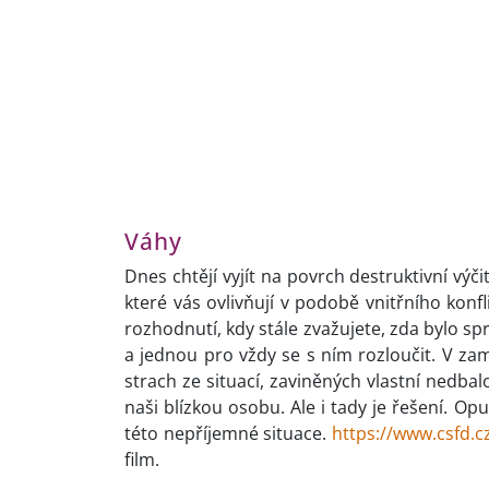
Váhy
Dnes chtějí vyjít na povrch destruktivní výči
které vás ovlivňují v podobě vnitřního kon
rozhodnutí, kdy stále zvažujete, zda bylo s
a jednou pro vždy se s ním rozloučit. V za
strach ze situací, zaviněných vlastní nedba
naši blízkou osobu. Ale i tady je řešení. Op
této nepříjemné situace.
https://www.csfd.c
film.