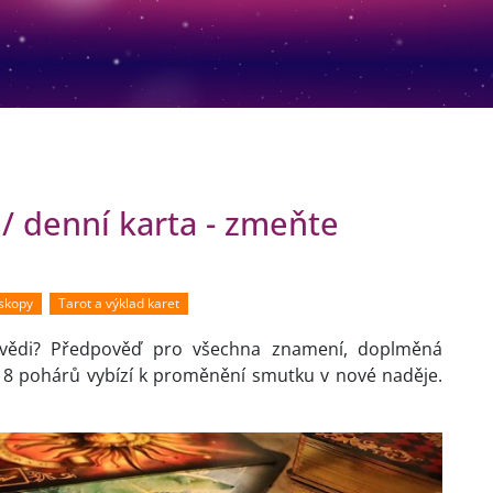
 / denní karta - zmeňte
oskopy
Tarot a výklad karet
ovědi? Předpověď pro všechna znamení, doplměná
- 8 pohárů vybízí k proměnění smutku v nové naděje.