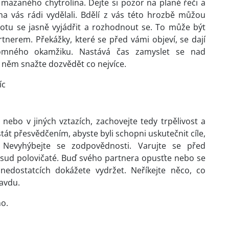
mazaného chytrolína. Dejte si pozor na plané řeči a
a vás rádi vydělali. Bdělí z vás této hrozbě můžou
hotu se jasně vyjádřit a rozhodnout se. To může být
tnerem. Překážky, které se před vámi objeví, se dají
tomného okamžiku. Nastává čas zamyslet se nad
o něm snažte dozvědět co nejvíce.
íc
nebo v jiných vztazích, zachovejte tedy trpělivost a
át přesvědčením, abyste byli schopni uskutečnit cíle,
Nevyhýbejte se zodpovědnosti. Varujte se před
dosud polovičaté. Buď svého partnera opusťte nebo se
nedostatcích dokážete vydržet. Neříkejte něco, co
ravdu.
no.