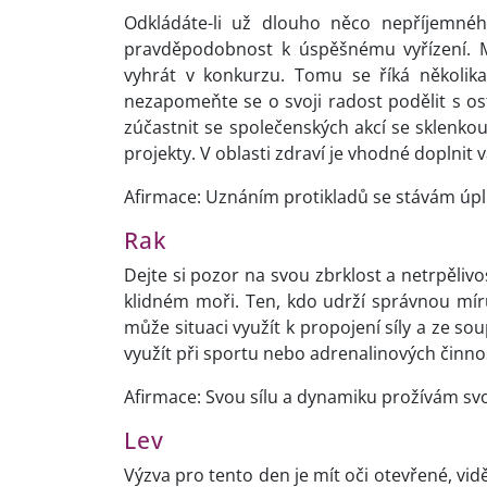
Odkládáte-li už dlouho něco nepříjemného
pravděpodobnost k úspěšnému vyřízení. 
vyhrát v konkurzu. Tomu se říká několika
nezapomeňte se o svoji radost podělit s o
zúčastnit se společenských akcí se sklenko
projekty. V oblasti zdraví je vhodné doplnit 
Afirmace: Uznáním protikladů se stávám úp
Rak
Dejte si pozor na svou zbrklost a netrpěliv
klidném moři. Ten, kdo udrží správnou míru
může situaci využít k propojení síly a ze so
využít při sportu nebo adrenalinových činnos
Afirmace: Svou sílu a dynamiku prožívám s
Lev
Výzva pro tento den je mít oči otevřené, vid