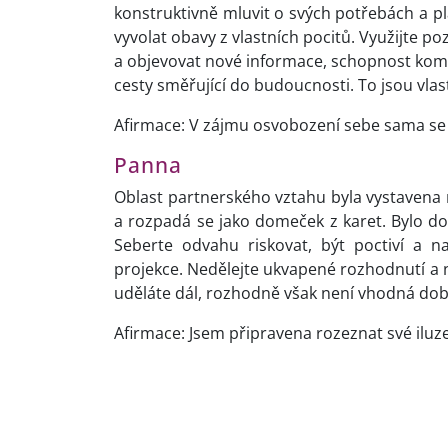
konstruktivně mluvit o svých potřebách a p
vyvolat obavy z vlastních pocitů. Využijte poz
a objevovat nové informace, schopnost komun
cesty směřující do budoucnosti. To jsou vla
Afirmace: V zájmu osvobození sebe sama se v
Panna
Oblast partnerského vztahu byla vystavena 
a rozpadá se jako domeček z karet. Bylo d
Seberte odvahu riskovat, být poctiví a na
projekce. Nedělejte ukvapené rozhodnutí a ne
uděláte dál, rozhodně však není vhodná dob
Afirmace: Jsem připravena rozeznat své iluz