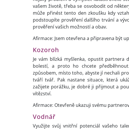
vašem životě, třeba se osvobodit od někter
může přinést tento den zkoušku kdy vztah
podstoupíte prověření dalšího trvání a výv
prověření vašich možností a obav.
Afirmace: Jsem otevřena a připravena být u
Kozoroh
Je vám blízká myšlenka, opustit partnera d
bolestí, a proto ho chcete předběhnout.
způsobem, místo toho, abyste jí nechali pros
tváří tvář. Pak nastane situace, která uk
zažijete porážku, je dobré ji přijmout a po
vítězství.
Afirmace: Otevřeně ukazuji svému partnerovi 
Vodnář
Využijte svůj vnitřní potenciál vašeho t