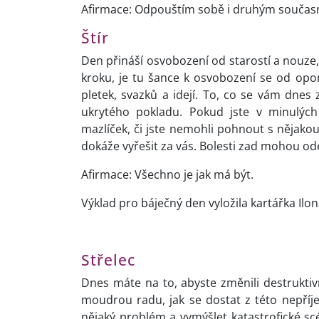
Afirmace: Odpouštím sobě i druhým současné
Štír
Den přináší osvobození od starostí a nouze,
kroku, je tu šance k osvobození se od opo
pletek, svazků a idejí. To, co se vám dne
ukrytého pokladu. Pokud jste v minulých
mazlíček, či jste nemohli pohnout s nějako
dokáže vyřešit za vás. Bolesti zad mohou odej
Afirmace: Všechno je jak má být.
Výklad pro báječný den vyložila kartářka Ilon
Střelec
Dnes máte na to, abyste změnili destrukti
moudrou radu, jak se dostat z této nepříj
nějaký problém a vymýšlet katastrofické sc