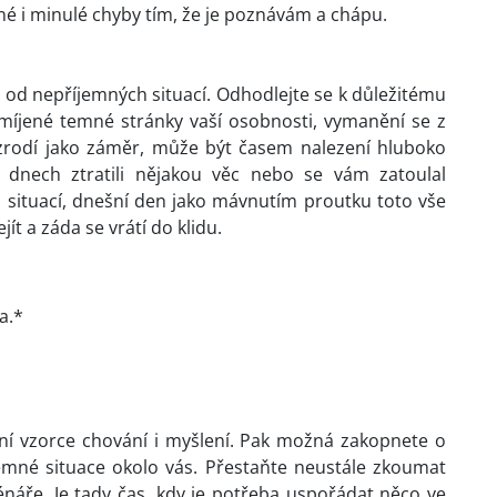
 i minulé chyby tím, že je poznávám a chápu.
 od nepříjemných situací. Odhodlejte se k důležitému
míjené temné stránky vaší osobnosti, vymanění se z
s zrodí jako záměr, může být časem nalezení hluboko
 dnech ztratili nějakou věc nebo se vám zatoulal
u situací, dnešní den jako mávnutím proutku toto vše
ít a záda se vrátí do klidu.
a.*
vní vzorce chování i myšlení. Pak možná zakopnete o
emné situace okolo vás. Přestaňte neustále zkoumat
énáře. Je tady čas, kdy je potřeba uspořádat něco ve