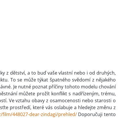
tky z dětství, a to buď vaše vlastní nebo i od druhých,
fliktu. To se může týkat špatného svědomí z nějakého
právné. Je nutné poznat příčiny tohoto modelu chování
městnání můžete prožít konflikt s nadřízeným, trému,
lostí. Ve vztahu obavy z osamocenosti nebo starosti o
usťte prostředí, které vás oslabuje a hledejte změnu z
z/film/448027-dear-zindagi/prehled/
Doporučuji tento