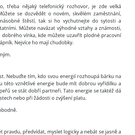
, třeba nějaký telefonický rozhovor, je zde velká
Můžete se dozvědět o novém, skvělém zaměstnání,
násobné štěstí, tak si ho vychutnejte do sytosti a
statními. Můžete navázat výhodné vztahy a známosti,
u dobrého vínka, kde můžete uzavřít plodné pracovní
vápník. Nejvíce ho mají chudobky.
lným.
ost. Nebuďte tím, kdo svou energií rozhoupá bárku na
 této vznětlivé energie bude mít dobrou vyřídilku a
upeřů se stát dobří partneři. Tato energie se taktéž dá
tech nebo při žádosti o zvýšení platu.
vobodně.
ět pravdu, předvídat, myslet logicky a nebát se jasně a