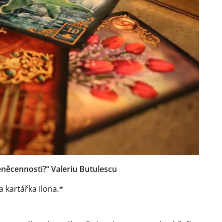
něcennosti?“ Valeriu Butulescu
a kartářka Ilona.*