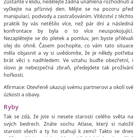
Zůstaňte v klidu, nedělejte žádná unáhlená rozhodnutí a
vyčkejte na příznivý den. Mějte se na pozoru před
manipulací, podvody a zastrašováním. Vítězství z těchto
praktik by vás netěšilo více, než pár dní a následná
konfrontace by byla o to více neuspokojující.
Nezaplétejte se do pletek a pomluv, jen byste přilévali
olej do ohně. Časem pochopíte, co vám tato situace
měla objasnit a vy si uvědomíte, že je někdy potřeba
brát věci s nadhledem. Ve vztahu buďte obezřetní, i
slovo je nebezpečná zbraň, předejdete tak prožívání
hořkosti.
Afirmace: Otevřeně ukazuji svému partnerovi a okolí své
úzkosti a obavy.
Ryby
Tak se zdá, že jste si nesete starosti celého světa na
svých bedrech. Znáte sochu Atlase, který si naložil
starosti všech a ty ho stahují k zemi? Takto se dnes