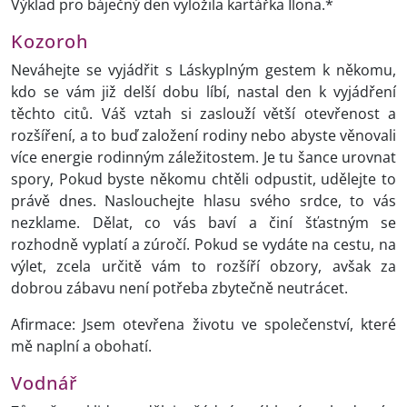
Výklad pro báječný den vyložila kartářka Ilona.*
Kozoroh
Neváhejte se vyjádřit s Láskyplným gestem k někomu,
kdo se vám již delší dobu líbí, nastal den k vyjádření
těchto citů. Váš vztah si zaslouží větší otevřenost a
rozšíření, a to buď založení rodiny nebo abyste věnovali
více energie rodinným záležitostem. Je tu šance urovnat
spory, Pokud byste někomu chtěli odpustit, udělejte to
právě dnes. Naslouchejte hlasu svého srdce, to vás
nezklame. Dělat, co vás baví a činí šťastným se
rozhodně vyplatí a zúročí. Pokud se vydáte na cestu, na
výlet, zcela určitě vám to rozšíří obzory, avšak za
dobrou zábavu není potřeba zbytečně neutrácet.
Afirmace: Jsem otevřena životu ve společenství, které
mě naplní a obohatí.
Vodnář