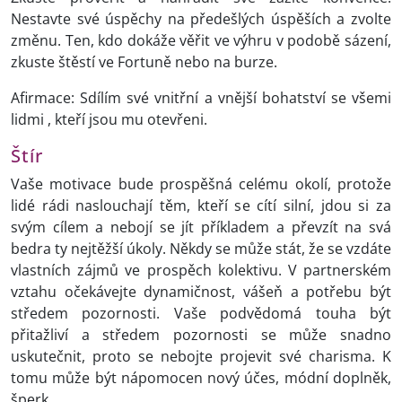
Nestavte své úspěchy na předešlých úspěších a zvolte
změnu. Ten, kdo dokáže věřit ve výhru v podobě sázení,
zkuste štěstí ve Fortuně nebo na burze.
Afirmace: Sdílím své vnitřní a vnější bohatství se všemi
lidmi , kteří jsou mu otevřeni.
Štír
Vaše motivace bude prospěšná celému okolí, protože
lidé rádi naslouchají těm, kteří se cítí silní, jdou si za
svým cílem a nebojí se jít příkladem a převzít na svá
bedra ty nejtěžší úkoly. Někdy se může stát, že se vzdáte
vlastních zájmů ve prospěch kolektivu. V partnerském
vztahu očekávejte dynamičnost, vášeň a potřebu být
středem pozornosti. Vaše podvědomá touha být
přitažliví a středem pozornosti se může snadno
uskutečnit, proto se nebojte projevit své charisma. K
tomu může být nápomocen nový účes, módní doplněk,
šperk.