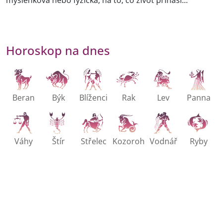
myšlenková nebo fyzická, na to, co život přináší...
Horoskop na dnes
Beran
Býk
Blíženci
Rak
Lev
Panna
Váhy
Štír
Střelec
Kozoroh
Vodnář
Ryby