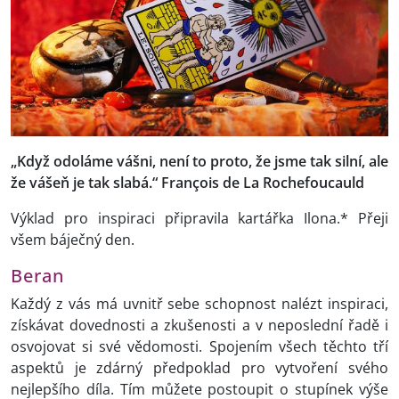
„Když odoláme vášni, není to proto, že jsme tak silní, ale
že vášeň je tak slabá.“ François de La Rochefoucauld
Výklad pro inspiraci připravila kartářka Ilona.* Přeji
všem báječný den.
Beran
Každý z vás má uvnitř sebe schopnost nalézt inspiraci,
získávat dovednosti a zkušenosti a v neposlední řadě i
osvojovat si své vědomosti. Spojením všech těchto tří
aspektů je zdárný předpoklad pro vytvoření svého
nejlepšího díla. Tím můžete postoupit o stupínek výše