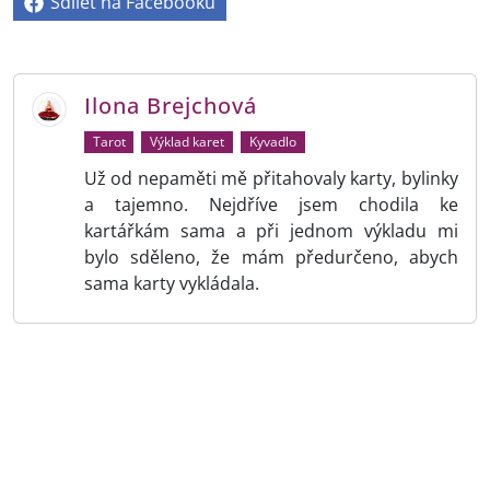
Sdílet na Facebooku
Ilona Brejchová
Tarot
Výklad karet
Kyvadlo
Už od nepaměti mě přitahovaly karty, bylinky
a tajemno. Nejdříve jsem chodila ke
kartářkám sama a při jednom výkladu mi
bylo sděleno, že mám předurčeno, abych
sama karty vykládala.