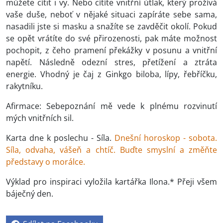
můžete cítit i vy. Nebo cítíte vnitřní útlak, který prožívá
vaše duše, neboť v nějaké situaci zapíráte sebe sama,
nasadili jste si masku a snažíte se zavděčit okolí. Pokud
se opět vrátíte do své přirozenosti, pak máte možnost
pochopit, z čeho pramení překážky v posunu a vnitřní
napětí. Následně odezní stres, přetížení a ztráta
energie. Vhodný je čaj z Ginkgo biloba, lípy, řebříčku,
rakytníku.
Afirmace: Sebepoznání mě vede k plnému rozvinutí
mých vnitřních sil.
Karta dne k poslechu - Síla.
Dnešní horoskop - sobota.
Síla, odvaha, vášeň a chtíč. Buďte smyslní a změňte
představy o morálce.
Výklad pro inspiraci vyložila kartářka Ilona.* Přeji všem
báječný den.