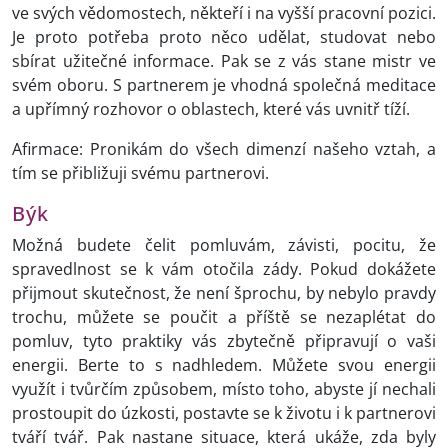
ve svých vědomostech, někteří i na vyšší pracovní pozici.
Je proto potřeba proto něco udělat, studovat nebo
sbírat užitečné informace. Pak se z vás stane mistr ve
svém oboru. S partnerem je vhodná společná meditace
a upřímný rozhovor o oblastech, které vás uvnitř tíží.
Afirmace: Pronikám do všech dimenzí našeho vztah, a
tím se přibližuji svému partnerovi.
Býk
Možná budete čelit pomluvám, závisti, pocitu, že
spravedlnost se k vám otočila zády. Pokud dokážete
přijmout skutečnost, že není šprochu, by nebylo pravdy
trochu, můžete se poučit a příště se nezaplétat do
pomluv, tyto praktiky vás zbytečně připravují o vaši
energii. Berte to s nadhledem. Můžete svou energii
využít i tvůrčím způsobem, místo toho, abyste jí nechali
prostoupit do úzkosti, postavte se k životu i k partnerovi
tváří tvář. Pak nastane situace, která ukáže, zda byly