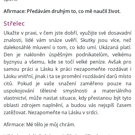
Afirmace: Předávám druhým to, co mě naučil život.
Střelec
Ukažte v praxi, v čem jste dobří, využijte své dosavadní
znalosti, lidé vám snáze uvěří. Skutky jsou více, než
dalekosáhlé mluvení o tom, co kdo umí. Ukázaná platí.
Den je nakloněn úspěšným podnikatelům, velkému
byznysu a všemu, kde se točí velké peníze. Avšak pro
samou práci a Lásku k práci nezapomeňte rozdávat i
Lásku vnitřní, jinak i ta se promění rozdávání darů místo
citů. Pokud je vaše snažení zaměřeno pouze na
uspokojování tělesné smyslnosti a materiálního
vlastnictví, může nastat situace, kdy přestanou být tyto
oblasti zdrojem naplnění, a budou vás nejspíš časem
zatěžovat. Nezapomeňte na Lásku v srdci.
Afirmace: Mé tělo je můj chrám.