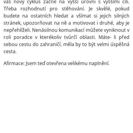
váš nový cyklus začne na vyšší úrovni s vyššími cíli.
Třeba rozhodnutí pro stěhování. Je skvělé, pokud
budete na ostatních hledat a všímat si jejich silných
stránek, upozorňovat na ně a motivovat i druhé, aby je
nepřehlíželi. Nenásilnou komunikací můžete vyniknout v
roli poradce v kterékoliv tvůrčí oblasti. Máte- li před
sebou cestu do zahraničí, měla by to být velmi úspěšná
cesta.
Afirmace: Jsem teď otevřena velikému naplnění.