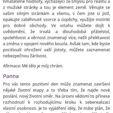
hmatatelné hodnoty, vycházející ze smyslu pro realitu a
z mužské stránky a tou je element země. Věnujte se
vašim silným stránkám a všemu, v čem jste si jistí,
opakujte zaběhnuté vzorce a úspěchy, využijte instinkt
pro dobré obchody. Ve vztahu můžete dojít k
uvědomění, že trvalá a dlouhodobá přátelství,
spolehlivost a věrnost znamenají více, nežli přelétavost
a změna v opojení nového kouzla. Avšak tam, kde byste
pociťovali ohrožení vaší jistoty, můžete zaznamenat
nebezpečnou žárlivost.
Afirmace: Mé tělo je můj chrám.
Panna
Pro vás tento pozitivní den může znamenat završení
nějaké životní etapy a to třeba tím, že najde nové
poslání, nový životní směr. Na úrovni vědomí to přinese
rozhodnutí k rozhodujícímu kroku k seberealizaci
vlastní osobnosti. Je to vyjádření idey, že máte plán, že