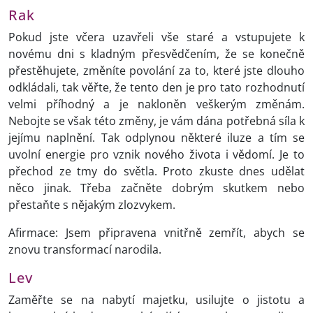
Rak
Pokud jste včera uzavřeli vše staré a vstupujete k
novému dni s kladným přesvědčením, že se konečně
přestěhujete, změníte povolání za to, které jste dlouho
odkládali, tak věřte, že tento den je pro tato rozhodnutí
velmi příhodný a je nakloněn veškerým změnám.
Nebojte se však této změny, je vám dána potřebná síla k
jejímu naplnění. Tak odplynou některé iluze a tím se
uvolní energie pro vznik nového života i vědomí. Je to
přechod ze tmy do světla. Proto zkuste dnes udělat
něco jinak. Třeba začněte dobrým skutkem nebo
přestaňte s nějakým zlozvykem.
Afirmace: Jsem připravena vnitřně zemřít, abych se
znovu transformací narodila.
Lev
Zaměřte se na nabytí majetku, usilujte o jistotu a