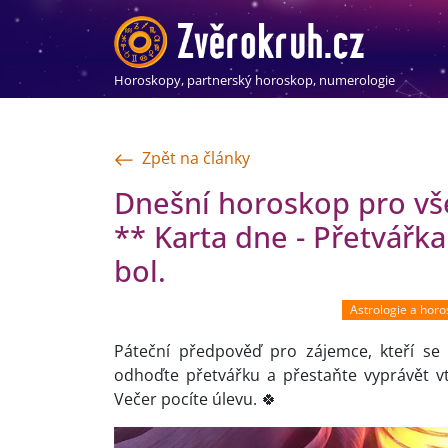
Horoskopy, partnerský horoskop, numerologie
Zpět na články
Dnešní horoskop pro vše
** Karta dne - Přetvářka
bol.
Astrologie a hor
Páteční předpověď pro zájemce, kteří se 
odhoďte přetvářku a přestaňte vyprávět vti
Večer pocíte úlevu. 🍀