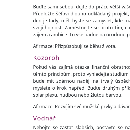
Buďte sami sebou, dejte do práce větší váše
Předložte šéfovi dlouho odkládaný projekt, i
den je tady, měli byste se zamyslet, kde m
svoji hojnost. Zaměstnejte se proto tím, c
zájem a ambice. To vše padne na úrodnou pů
Afirmace: Přizpůsobují se běhu života.
Kozoroh
Pokud vás zajímá otázka finanční obratno
těmto principům, proto vyhledejte studium
bude mít zdárnou naději na trvalý úspěch
myslete o krok napřed. Buďte druhým přík
solar plexu, hudbou nebo žlutou barvou.
Afirmace: Rozvíjím své mužské prvky a dávám
Vodnář
Nebojte se zastat slabších, postavte se na