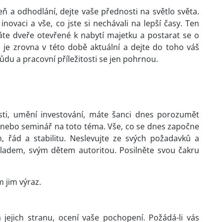
ň a odhodlání, dejte vaše přednosti na světlo světa.
novaci a vše, co jste si nechávali na lepší časy. Ten
áte dveře otevřené k nabytí majetku a postarat se o
o je zrovna v této době aktuální a dejte do toho váš
du a pracovní příležitosti se jen pohrnou.
sti, umění investování, máte šanci dnes porozumět
 nebo seminář na toto téma. Vše, co se dnes započne
, řád a stabilitu. Neslevujte ze svých požadavků a
ladem, svým dětem autoritou. Posilněte svou čakru
 jim výraz.
 jejich stranu, ocení vaše pochopení. Požádá-li vás