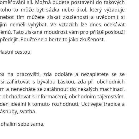
poměřování sil. Možná budete postaveni do takových
ěkoho to může být sázka nebo úkol, který vyžaduje
 neboť tím můžete získat zkušenosti a uvědomit si
 jim neměli vyhýbat. Ve vztazích lze dnes očekávat
lémů. Tato získaná moudrost vám pro příště poslouží
předejít. Poučte se a berte to jako zkušenost.
vlastní cestou.
ba na pracovišti, zda odoláte a nezapletete se se
i zaflirtovat s bývalou Láskou, zda při obchodních
ám a nenecháte se zatáhnout do nekalých machinací.
ít obchodovat s informacemi, obchodním tajemstvím.
 den ideální k tomuto rozhodnutí. Uctívejte tradice a
 zásnuby, svatba.
odhalím sebe sama.