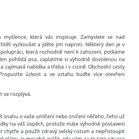
 myšlence, která vás inspiruje. Zamyslete se nad
htěli vyzkoušet a jděte jim naproti. Některý den je v
spolupráci, která rozhodně není k zahození, potkáme
nám pohlídá psa, zaplatíme si výhodně dovolenou na
a zajímavá nabídka a třeba i v cizině. Obchodní cesty
ropusťte úzkost a ve vztahu buďte více otevřeni
h se rozplývá.
ít snahu o vaše umlčení nebo zničení něčeho, čeho už
hlídky na váš úspěch, protože máte výhodné postavení
t chytře a použít zdravý selský rozum a nepřistoupit
 plány, je moudré zvážit, zda vám za to tato situace