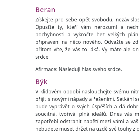
Beran
Získejte pro sebe opět svobodu, nezávislos
Opusťte ty, kteří vám nerozumí a nech
pochybnosti a vykročte bez velkých plán
připraveni na něco nového. Odvažte se zdra
přitom víte, že vás to láká. Vy máte ale dn
srdce.
Afirmace: Následuji hlas svého srdce.
Býk
V klidovém období naslouchejte svému nitr
přijít s novými nápady a řešeními. Setkání 
bude vyprávět o svých úspěších a dá dobr
soucitná, tvořivá, plná ideálů. Dnes vás m
zapotřebí odstranit napětí mezi vámi a vaš
nebudete muset držet na uzdě své touhy z o