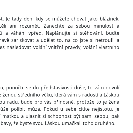
t. Je tady den, kdy se můžete chovat jako blázínek.
těli ani rozumět. Zanechte za sebou minulost a
ů a váhání vpřed. Naplánujte si stěhování, buďte
vě zariskovat a udělat to, na co jste si netroufli a
es následovat volání vnitřní pravdy, volání vlastního
u, ponořte se do představivosti duše, to vám dovolí
se ženou středního věku, která vám s radostí a Láskou
ou radu, bude pro vás přínosné, protože to je žena
ůže políbit múza. Pokud u sebe cítíte nejistotu, je
í matkou a ujasnit si schopnost být sami sebou, pak
bavy, že byste svou Láskou umačkali toho druhého.