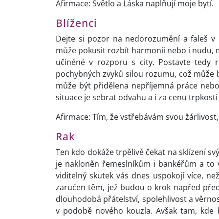
Afirmace: Světlo a Láska naplňují moje bytí.
Blíženci
Dejte si pozor na nedorozumění a faleš v p
může pokusit rozbít harmonii nebo i nudu, m
učiněné v rozporu s city. Postavte tedy 
pochybných zvyků silou rozumu, což může bý
může být přidělena nepříjemná práce nebo v
situace je sebrat odvahu a i za cenu trpkosti
Afirmace: Tím, že vstřebávám svou žárlivost
Rak
Ten kdo dokáže trpělivě čekat na sklízení s
je nakloněn řemeslníkům i bankéřům a to v
viditelný skutek vás dnes uspokojí více, ne
zaručen těm, jež budou o krok napřed před 
dlouhodobá přátelství, spolehlivost a věrnos
v podobě nového kouzla. Avšak tam, kde by