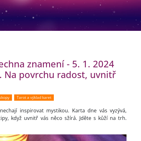
chna znamení - 5. 1. 2024
. Na povrchu radost, uvnitř
oskopy
Tarot a výklad karet
nechají inspirovat mystikou. Karta dne vás vyzývá,
py, když uvnitř vás něco sžírá. Jděte s kůží na trh.