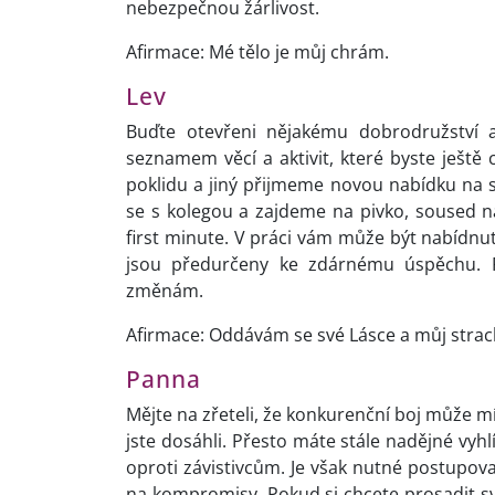
nebezpečnou žárlivost.
Afirmace: Mé tělo je můj chrám.
Lev
Buďte otevřeni nějakému dobrodružství a
seznamem věcí a aktivit, které byste ještě c
poklidu a jiný přijmeme novou nabídku na 
se s kolegou a zajdeme na pivko, soused 
first minute. V práci vám může být nabídnut
jsou předurčeny ke zdárnému úspěchu. P
změnám.
Afirmace: Oddávám se své Lásce a můj strac
Panna
Mějte na zřeteli, že konkurenční boj může m
jste dosáhli. Přesto máte stále nadějné vy
oproti závistivcům. Je však nutné postupova
na kompromisy. Pokud si chcete prosadit své