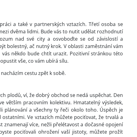
ráci a také v partnerských vztazích. Třetí osoba se
ezi dvěma lidmi. Bude vás to nutit udělat rozhodnutí
rozum nad své city a osvoboďte se od závislostí a
t bolestný, ač nutný krok. V oblasti zaměstnání vám
ás někdo bude chtít urazit. Pozitivní stránkou této
 opustit vše, co vám ubírá sílu.
, nacházím cestu zpět k sobě.
vých plodů, ví, že dobrý obchod se nedá uspěchat. Den
e větším pracovním kolektivu. Hmatatelný výsledek,
žli plánování a všechny ty řeči okolo toho. Úspěch je
ostatními. Ve vztazích můžete pociťovat, že trvalá a
t znamenají více, nežli přelétavost a dočasné opojení
ste pociťovali ohrožení vaší jistoty, můžete prožít