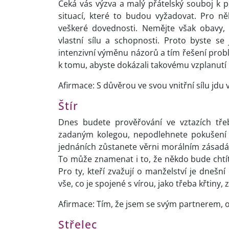
Čeká vás výzva a malý přátelský souboj k 
situací, které to budou vyžadovat. Pro n
veškeré dovednosti. Nemějte však obavy,
vlastní sílu a schopnosti. Proto byste se
intenzivní výměnu názorů a tím řešení prob
k tomu, abyste dokázali takovému vzplanutí 
Afirmace: S důvěrou ve svou vnitřní sílu jdu 
Štír
Dnes budete prověřování ve vztazích tře
zadaným kolegou, nepodlehnete pokušení s
jednáních zůstanete věrni morálním zásad
To může znamenat i to, že někdo bude cht
Pro ty, kteří zvažují o manželství je dnešní
vše, co je spojené s vírou, jako třeba křtiny,
Afirmace: Tím, že jsem se svým partnerem, 
Střelec