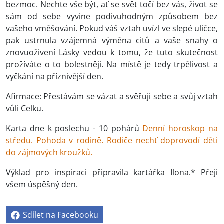
bezmoc. Nechte vše být, ať se svět točí bez vás, život se
sám od sebe vyvine podivuhodným způsobem bez
vašeho vměšování. Pokud váš vztah uvízl ve slepé uličce,
pak ustrnula vzájemná výměna citů a vaše snahy o
znovuoživení Lásky vedou k tomu, že tuto skutečnost
prožíváte o to bolestněji. Na místě je tedy trpělivost a
vyčkání na příznivější den.
Afirmace: Přestávám se vázat a svěřuji sebe a svůj vztah
vůli Celku.
Karta dne k poslechu - 10 pohárů
Denní horoskop na
středu. Pohoda v rodině. Rodiče nechť doprovodí děti
do zájmových kroužků.
Výklad pro inspiraci připravila kartářka Ilona.* Přeji
všem úspěšný den.
Sdílet na Facebooku