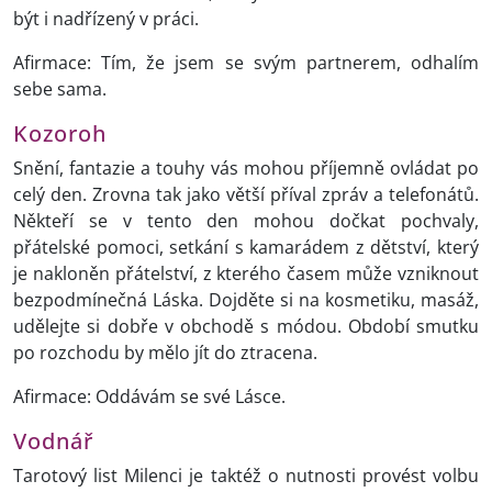
být i nadřízený v práci.
Afirmace: Tím, že jsem se svým partnerem, odhalím
sebe sama.
Kozoroh
Snění, fantazie a touhy vás mohou příjemně ovládat po
celý den. Zrovna tak jako větší příval zpráv a telefonátů.
Někteří se v tento den mohou dočkat pochvaly,
přátelské pomoci, setkání s kamarádem z dětství, který
je nakloněn přátelství, z kterého časem může vzniknout
bezpodmínečná Láska. Dojděte si na kosmetiku, masáž,
udělejte si dobře v obchodě s módou. Období smutku
po rozchodu by mělo jít do ztracena.
Afirmace: Oddávám se své Lásce.
Vodnář
Tarotový list Milenci je taktéž o nutnosti provést volbu