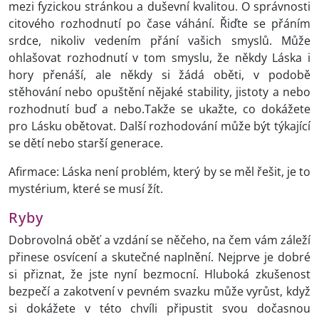
mezi fyzickou stránkou a duševní kvalitou. O správnosti
citového rozhodnutí po čase váhání. Řiďte se přáním
srdce, nikoliv vedením přání vašich smyslů. Může
ohlašovat rozhodnutí v tom smyslu, že někdy Láska i
hory přenáší, ale někdy si žádá oběti, v podobě
stěhování nebo opuštění nějaké stability, jistoty a nebo
rozhodnutí buď a nebo.Takže se ukažte, co dokážete
pro Lásku obětovat. Další rozhodování může být týkající
se dětí nebo starší generace.
Afirmace: Láska není problém, který by se měl řešit, je to
mystérium, které se musí žít.
Ryby
Dobrovolná oběť a vzdání se něčeho, na čem vám záleží
přinese osvícení a skutečné naplnění. Nejprve je dobré
si přiznat, že jste nyní bezmocní. Hluboká zkušenost
bezpečí a zakotvení v pevném svazku může vyrůst, když
si dokážete v této chvíli připustit svou dočasnou