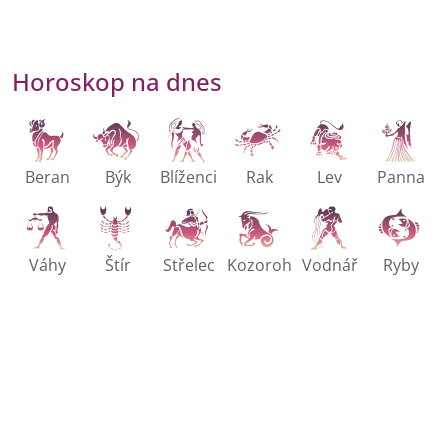
Horoskop na dnes
Beran
Býk
Blíženci
Rak
Lev
Panna
Váhy
Štír
Střelec
Kozoroh
Vodnář
Ryby