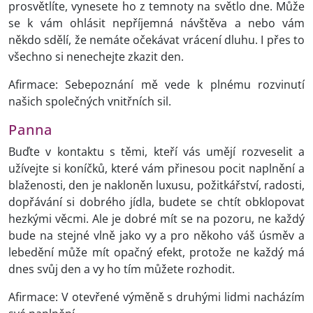
prosvětlíte, vynesete ho z temnoty na světlo dne. Může
se k vám ohlásit nepříjemná návštěva a nebo vám
někdo sdělí, že nemáte očekávat vrácení dluhu. I přes to
všechno si nenechejte zkazit den.
Afirmace: Sebepoznání mě vede k plnému rozvinutí
našich společných vnitřních sil.
Panna
Buďte v kontaktu s těmi, kteří vás umějí rozveselit a
užívejte si koníčků, které vám přinesou pocit naplnění a
blaženosti, den je nakloněn luxusu, požitkářství, radosti,
dopřávání si dobrého jídla, budete se chtít obklopovat
hezkými věcmi. Ale je dobré mít se na pozoru, ne každý
bude na stejné vlně jako vy a pro někoho váš úsměv a
lebedění může mít opačný efekt, protože ne každý má
dnes svůj den a vy ho tím můžete rozhodit.
Afirmace: V otevřené výměně s druhými lidmi nacházím