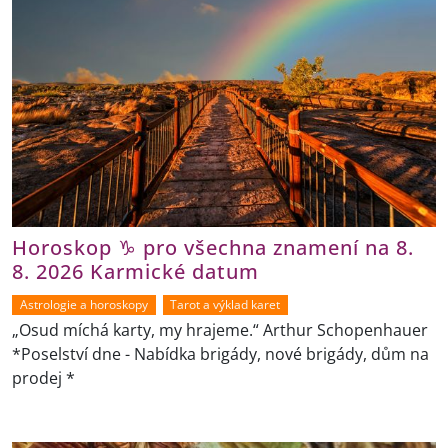
Horoskop ♑ pro všechna znamení na 8.
8. 2026 Karmické datum
Astrologie a horoskopy
Tarot a výklad karet
„Osud míchá karty, my hrajeme.“ Arthur Schopenhauer
*Poselství dne - Nabídka brigády, nové brigády, dům na
prodej *