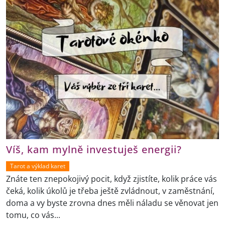
Víš, kam mylně investuješ energii?
Tarot a výklad karet
Znáte ten znepokojivý pocit, když zjistíte, kolik práce vás
čeká, kolik úkolů je třeba ještě zvládnout, v zaměstnání,
doma a vy byste zrovna dnes měli náladu se věnovat jen
tomu, co vás...