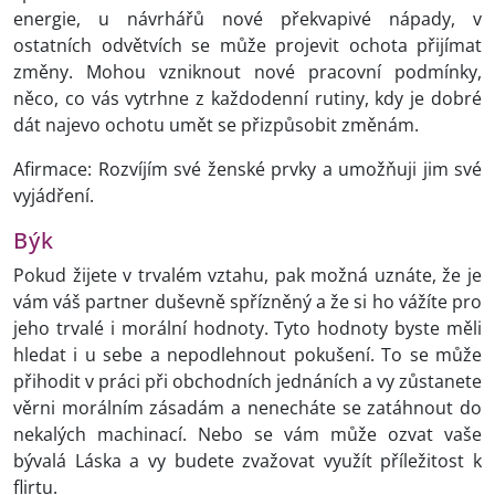
energie, u návrhářů nové překvapivé nápady, v
ostatních odvětvích se může projevit ochota přijímat
změny. Mohou vzniknout nové pracovní podmínky,
něco, co vás vytrhne z každodenní rutiny, kdy je dobré
dát najevo ochotu umět se přizpůsobit změnám.
Afirmace: Rozvíjím své ženské prvky a umožňuji jim své
vyjádření.
Býk
Pokud žijete v trvalém vztahu, pak možná uznáte, že je
vám váš partner duševně spřízněný a že si ho vážíte pro
jeho trvalé i morální hodnoty. Tyto hodnoty byste měli
hledat i u sebe a nepodlehnout pokušení. To se může
přihodit v práci při obchodních jednáních a vy zůstanete
věrni morálním zásadám a nenecháte se zatáhnout do
nekalých machinací. Nebo se vám může ozvat vaše
bývalá Láska a vy budete zvažovat využít příležitost k
flirtu.