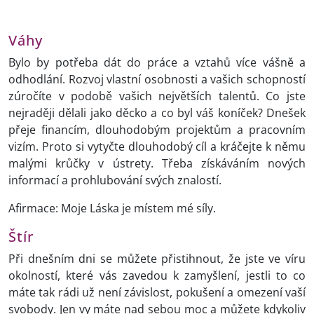
Váhy
Bylo by potřeba dát do práce a vztahů více vášně a
odhodlání. Rozvoj vlastní osobnosti a vašich schopností
zúročíte v podobě vašich největších talentů. Co jste
nejraději dělali jako děcko a co byl váš koníček? Dnešek
přeje financím, dlouhodobým projektům a pracovním
vizím. Proto si vytyčte dlouhodobý cíl a kráčejte k němu
malými krůčky v ústrety. Třeba získáváním nových
informací a prohlubování svých znalostí.
Afirmace: Moje Láska je místem mé síly.
Štír
Při dnešním dni se můžete přistihnout, že jste ve víru
okolností, které vás zavedou k zamyšlení, jestli to co
máte tak rádi už není závislost, pokušení a omezení vaší
svobody. Jen vy máte nad sebou moc a můžete kdykoliv