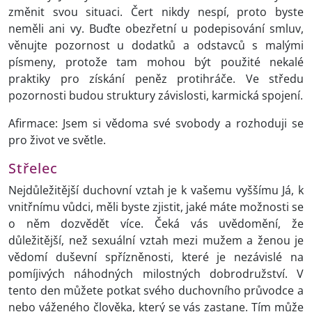
změnit svou situaci. Čert nikdy nespí, proto byste
neměli ani vy. Buďte obezřetní u podepisování smluv,
věnujte pozornost u dodatků a odstavců s malými
písmeny, protože tam mohou být použité nekalé
praktiky pro získání peněz protihráče. Ve středu
pozornosti budou struktury závislosti, karmická spojení.
Afirmace: Jsem si vědoma své svobody a rozhoduji se
pro život ve světle.
Střelec
Nejdůležitější duchovní vztah je k vašemu vyššímu Já, k
vnitřnímu vůdci, měli byste zjistit, jaké máte možnosti se
o něm dozvědět více. Čeká vás uvědomění, že
důležitější, než sexuální vztah mezi mužem a ženou je
vědomí duševní spřízněnosti, které je nezávislé na
pomíjivých náhodných milostných dobrodružství. V
tento den můžete potkat svého duchovního průvodce a
nebo váženého člověka, který se vás zastane. Tím může