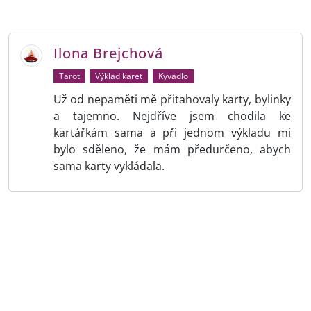
Ilona Brejchová
Tarot
Výklad karet
Kyvadlo
Už od nepaměti mě přitahovaly karty, bylinky
a tajemno. Nejdříve jsem chodila ke
kartářkám sama a při jednom výkladu mi
bylo sděleno, že mám předurčeno, abych
sama karty vykládala.