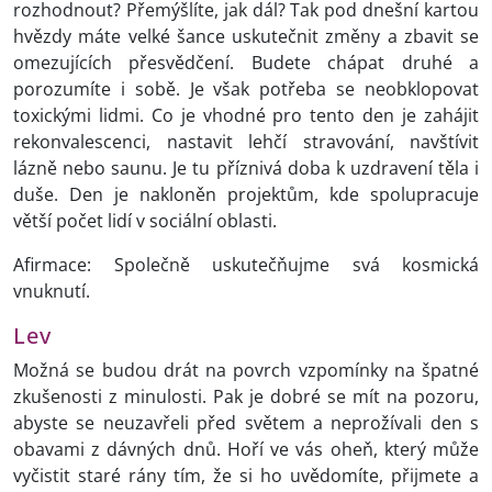
rozhodnout? Přemýšlíte, jak dál? Tak pod dnešní kartou
hvězdy máte velké šance uskutečnit změny a zbavit se
omezujících přesvědčení. Budete chápat druhé a
porozumíte i sobě. Je však potřeba se neobklopovat
toxickými lidmi. Co je vhodné pro tento den je zahájit
rekonvalescenci, nastavit lehčí stravování, navštívit
lázně nebo saunu. Je tu příznivá doba k uzdravení těla i
duše. Den je nakloněn projektům, kde spolupracuje
větší počet lidí v sociální oblasti.
Afirmace: Společně uskutečňujme svá kosmická
vnuknutí.
Lev
Možná se budou drát na povrch vzpomínky na špatné
zkušenosti z minulosti. Pak je dobré se mít na pozoru,
abyste se neuzavřeli před světem a neprožívali den s
obavami z dávných dnů. Hoří ve vás oheň, který může
vyčistit staré rány tím, že si ho uvědomíte, přijmete a