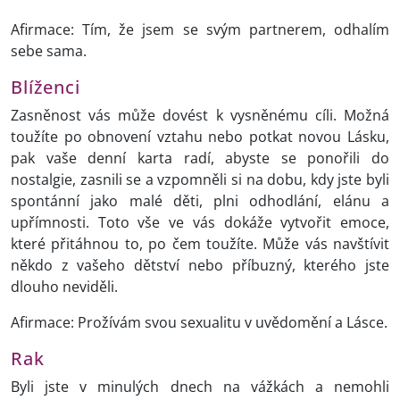
Afirmace: Tím, že jsem se svým partnerem, odhalím
sebe sama.
Blíženci
Zasněnost vás může dovést k vysněnému cíli. Možná
toužíte po obnovení vztahu nebo potkat novou Lásku,
pak vaše denní karta radí, abyste se ponořili do
nostalgie, zasnili se a vzpomněli si na dobu, kdy jste byli
spontánní jako malé děti, plni odhodlání, elánu a
upřímnosti. Toto vše ve vás dokáže vytvořit emoce,
které přitáhnou to, po čem toužíte. Může vás navštívit
někdo z vašeho dětství nebo příbuzný, kterého jste
dlouho neviděli.
Afirmace: Prožívám svou sexualitu v uvědomění a Lásce.
Rak
Byli jste v minulých dnech na vážkách a nemohli