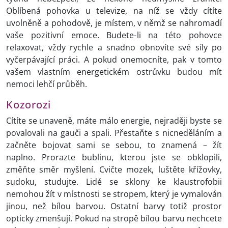
Oblíbená pohovka u televize, na níž se vždy cítíte
uvolněně a pohodově, je místem, v němž se nahromadí
vaše pozitivní emoce. Budete-li na této pohovce
relaxovat, vždy rychle a snadno obnovíte své síly po
vyčerpávající práci. A pokud onemocníte, pak v tomto
vašem vlastním energetickém ostrůvku budou mít
nemoci lehčí průběh.
Kozorozi
Cítíte se unaveně, máte málo energie, nejraději byste se
povalovali na gauči a spali. Přestaňte s nicneděláním a
začněte bojovat sami se sebou, to znamená – žít
naplno. Prorazte bublinu, kterou jste se obklopili,
změňte směr myšlení. Cvičte mozek, luštěte křížovky,
sudoku, studujte. Lidé se sklony ke klaustrofobii
nemohou žít v místnosti se stropem, který je vymalován
jinou, než bílou barvou. Ostatní barvy totiž prostor
opticky zmenšují. Pokud na stropě bílou barvu nechcete