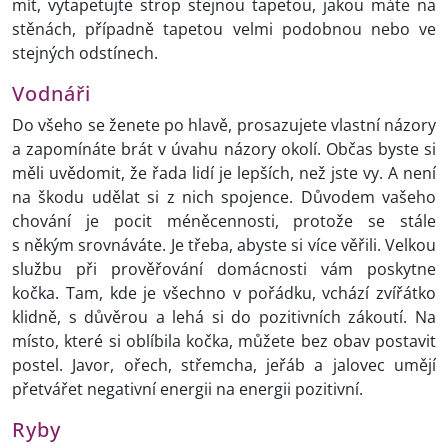
mít, vytapetujte strop stejnou tapetou, jakou máte na
stěnách, případně tapetou velmi podobnou nebo ve
stejných odstínech.
Vodnáři
Do všeho se ženete po hlavě, prosazujete vlastní názory
a zapomínáte brát v úvahu názory okolí. Občas byste si
měli uvědomit, že řada lidí je lepších, než jste vy. A není
na škodu udělat si z nich spojence. Důvodem vašeho
chování je pocit méněcennosti, protože se stále
s někým srovnáváte. Je třeba, abyste si více věřili. Velkou
službu při prověřování domácnosti vám poskytne
kočka. Tam, kde je všechno v pořádku, vchází zvířátko
klidně, s důvěrou a lehá si do pozitivních zákoutí. Na
místo, které si oblíbila kočka, můžete bez obav postavit
postel. Javor, ořech, střemcha, jeřáb a jalovec umějí
přetvářet negativní energii na energii pozitivní.
Ryby