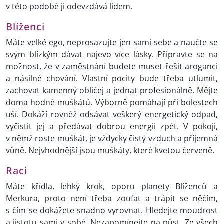
v této podobě ji odevzdává lidem.
Blíženci
Máte velké ego, neprosazujte jen sami sebe a naučte se
svým blízkým dávat najevo více lásky. Připravte se na
možnost, že v zaměstnání budete muset řešit aroganci
a násilné chování. Vlastní pocity bude třeba utlumit,
zachovat kamenný obličej a jednat profesionálně. Mějte
doma hodně muškátů. Výborně pomáhají při bolestech
uší. Dokáží rovněž odsávat veškerý energetický odpad,
vyčistit jej a předávat dobrou energii zpět. V pokoji,
v němž roste muškát, je vždycky čistý vzduch a příjemná
vůně. Nejvhodnější jsou muškáty, které kvetou červeně.
Raci
Máte křídla, lehký krok, oporu planety Blíženců a
Merkura, proto není třeba zoufat a trápit se něčím,
s čím se dokážete snadno vyrovnat. Hledejte moudrost
a jistotu sami v sobě. Nezapomínejte na půst. Ze všech