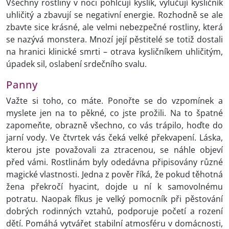
Všechny rostliny v noci pohlcují kyslík, vylučují kysličník
uhličitý a zbavují se negativní energie. Rozhodně se ale
zbavte sice krásné, ale velmi nebezpečné rostliny, která
se nazývá monstera. Mnozí její pěstitelé se totiž dostali
na hranici klinické smrti – otrava kysličníkem uhličitým,
úpadek sil, oslabení srdečního svalu.
Panny
Važte si toho, co máte. Ponořte se do vzpomínek a
myslete jen na to pěkné, co jste prožili. Na to špatné
zapomeňte, obrazně všechno, co vás trápilo, hoďte do
jarní vody. Ve čtvrtek vás čeká velké překvapení. Láska,
kterou jste považovali za ztracenou, se náhle objeví
před vámi. Rostlinám byly odedávna připisovány různé
magické vlastnosti. Jedna z pověr říká, že pokud těhotná
žena překročí hyacint, dojde u ní k samovolnému
potratu. Naopak fíkus je velký pomocník při pěstování
dobrých rodinných vztahů, podporuje početí a rození
dětí. Pomáhá vytvářet stabilní atmosféru v domácnosti,