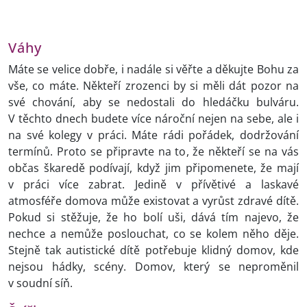
Váhy
Máte se velice dobře, i nadále si věřte a děkujte Bohu za
vše, co máte. Někteří zrozenci by si měli dát pozor na
své chování, aby se nedostali do hledáčku bulváru.
V těchto dnech budete více nároční nejen na sebe, ale i
na své kolegy v práci. Máte rádi pořádek, dodržování
termínů. Proto se připravte na to, že někteří se na vás
občas škaredě podívají, když jim připomenete, že mají
v práci více zabrat. Jedině v přívětivé a laskavé
atmosféře domova může existovat a vyrůst zdravé dítě.
Pokud si stěžuje, že ho bolí uši, dává tím najevo, že
nechce a nemůže poslouchat, co se kolem něho děje.
Stejně tak autistické dítě potřebuje klidný domov, kde
nejsou hádky, scény. Domov, který se neproměnil
v soudní síň.