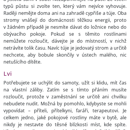
typů půstu si zvolte ten, který vám nejvíce vyhovuje.
Raději nemějte doma ani na zahradě cypřiše a túje. Oba
stromy vnášejí do domácnosti těžkou energii, proto
v žádném případě je nesmíte dávat do ložnice nebo do
obývacího pokoje. Pokud se s těmito rostlinami
nemůžete rozloučit, dávejte je do místností, v nichž
netrávíte tolik času. Navíc túje je jedovatý strom a určitě
nechcete, aby bobule skončily v ústech malého, nic
netušícího dítěte.
Lvi
Potřebujete se uchýlit do samoty, užít si klidu, mít čas
na vlastní záliby. Zatím se s tímto přáním musíte
rozloučit, protože v zaměstnání se určitě ani chvilku
nebudete nudit. Možná by pomohlo, kdybyste se mohli
vypovídat – příteli, přítelkyni, faráři, terapeutovi. Je
celkem jedno, jaké pokojové rostliny máte v bytě, ale
nikdy je nestavte do těsné blízkosti míst, kde spíte.