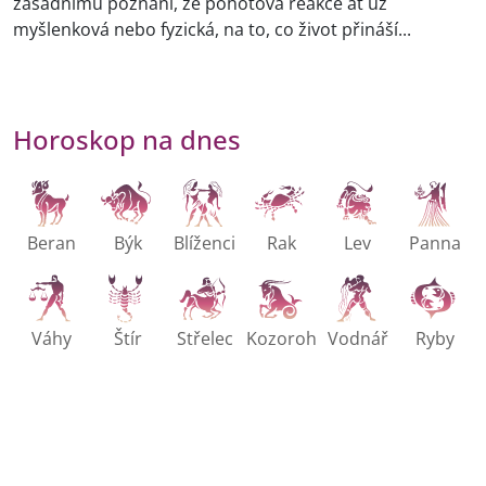
zásadnímu poznání, že pohotová reakce ať už
myšlenková nebo fyzická, na to, co život přináší...
Horoskop na dnes
Beran
Býk
Blíženci
Rak
Lev
Panna
Váhy
Štír
Střelec
Kozoroh
Vodnář
Ryby