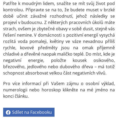
Patříte k moudrým lidem, snažíte se mít svůj život pod
kontrolou. Připravte se na to, že budete muset v brzké
době učinit závažné rozhodnutí, jehož následky se
projeví v budoucnu. Z některých pracovních úkolů máte
strach, ovšem je zbytečné obavy v sobě dusit, stejně vás
řešení nemine. V domácnosti s pozitivní energií vysychá
rozlitá voda pomaleji, květiny ve váze nevadnou příliš
rychle, kovové předměty jsou na omak příjemně
chladivé a dřevěné naopak maličko teplé. Do míst, kde je
negativní energie, položte kousek osikového,
březového, jedlového nebo dubového dřeva – má totiž
schopnost absorbovat velkou část negativních vlivů.
Pro více informací při Vašem zájmu o osobní výklad,
numerologii nebo horoskop klikněte na mé jméno na
konci článku.
Sdílet na Facebooku