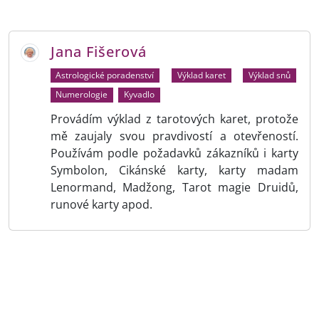
Jana Fišerová
Astrologické poradenství
Výklad karet
Výklad snů
Numerologie
Kyvadlo
Provádím výklad z tarotových karet, protože
mě zaujaly svou pravdivostí a otevřeností.
Používám podle požadavků zákazníků i karty
Symbolon, Cikánské karty, karty madam
Lenormand, Madžong, Tarot magie Druidů,
runové karty apod.