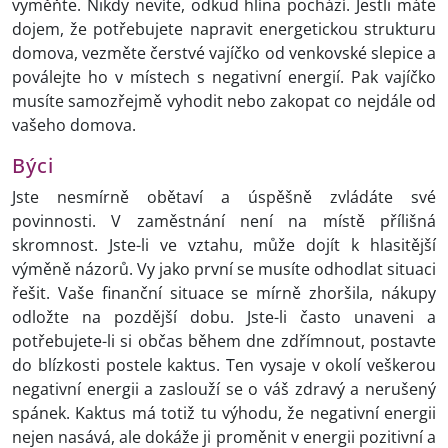
vyměňte. Nikdy nevíte, odkud hlína pochází. Jestli máte
dojem, že potřebujete napravit energetickou strukturu
domova, vezměte čerstvé vajíčko od venkovské slepice a
poválejte ho v místech s negativní energií. Pak vajíčko
musíte samozřejmě vyhodit nebo zakopat co nejdále od
vašeho domova.
Býci
Jste nesmírně obětaví a úspěšně zvládáte své
povinnosti. V zaměstnání není na místě přílišná
skromnost. Jste-li ve vztahu, může dojít k hlasitější
výměně názorů. Vy jako první se musíte odhodlat situaci
řešit. Vaše finanční situace se mírně zhoršila, nákupy
odložte na pozdější dobu. Jste-li často unaveni a
potřebujete-li si občas během dne zdřímnout, postavte
do blízkosti postele kaktus. Ten vysaje v okolí veškerou
negativní energii a zaslouží se o váš zdravý a nerušený
spánek. Kaktus má totiž tu výhodu, že negativní energii
nejen nasává, ale dokáže ji proměnit v energii pozitivní a