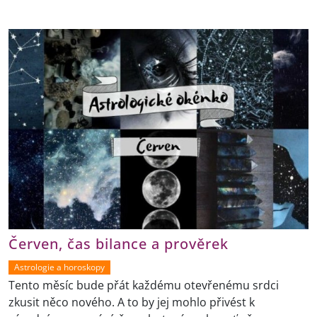
Červen, čas bilance a prověrek
Astrologie a horoskopy
Tento měsíc bude přát každému otevřenému srdci
zkusit něco nového. A to by jej mohlo přivést k