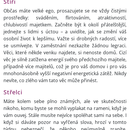
Štíři
Občas máte velké ego, prosazujete se ne vždy čistými
prostředky: sváděním, flirtováním, atraktivností,
chlubivostí majetkem. Začněte být k okolí přátelštější,
jednejte s lidmi s úctou – a uvidíte, jak se změní váš
osobní život k lepšímu. Važte si drobných radostí, více
se usmívejte. V zaměstnání nezkazíte žádnou legraci.
Věci, které někde venku najdete, si nenoste domů. Cizí
věc je silně zatížena energií svého předchozího majitele,
případně více majitelů, což je pro váš domov i pro vás
mnohonásobně vyšší negativní energetická zátěž. Nikdy
nevíte, co zlého vám tato věc může přinést.
Střelci
Máte kolem sebe plno známých, ale ve skutečnosti
nikoho, komu byste se mohli vyplakat na rameni, když je
vám ouvej. Stále musíte nejvíce spoléhat sami na sebe. I
když si dáváte pozor na vyřčená slova, hrozí v tomto
týdnu nebezpečí, že někoho neúmyslně zraníte.