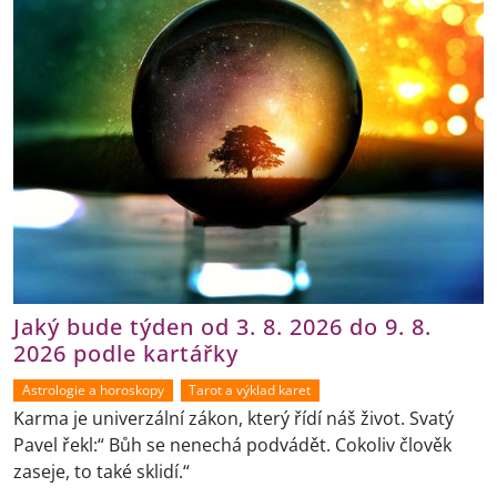
Jaký bude týden od 3. 8. 2026 do 9. 8.
2026 podle kartářky
Astrologie a horoskopy
Tarot a výklad karet
Karma je univerzální zákon, který řídí náš život. Svatý
Pavel řekl:“ Bůh se nenechá podvádět. Cokoliv člověk
zaseje, to také sklidí.“