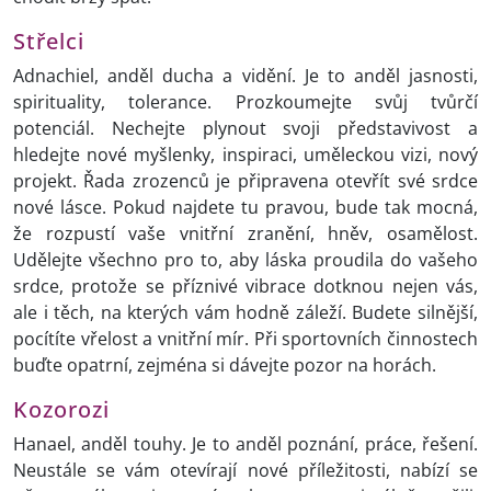
Střelci
Adnachiel, anděl ducha a vidění. Je to anděl jasnosti,
spirituality, tolerance. Prozkoumejte svůj tvůrčí
potenciál. Nechejte plynout svoji představivost a
hledejte nové myšlenky, inspiraci, uměleckou vizi, nový
projekt. Řada zrozenců je připravena otevřít své srdce
nové lásce. Pokud najdete tu pravou, bude tak mocná,
že rozpustí vaše vnitřní zranění, hněv, osamělost.
Udělejte všechno pro to, aby láska proudila do vašeho
srdce, protože se příznivé vibrace dotknou nejen vás,
ale i těch, na kterých vám hodně záleží. Budete silnější,
pocítíte vřelost a vnitřní mír. Při sportovních činnostech
buďte opatrní, zejména si dávejte pozor na horách.
Kozorozi
Hanael, anděl touhy. Je to anděl poznání, práce, řešení.
Neustále se vám otevírají nové příležitosti, nabízí se