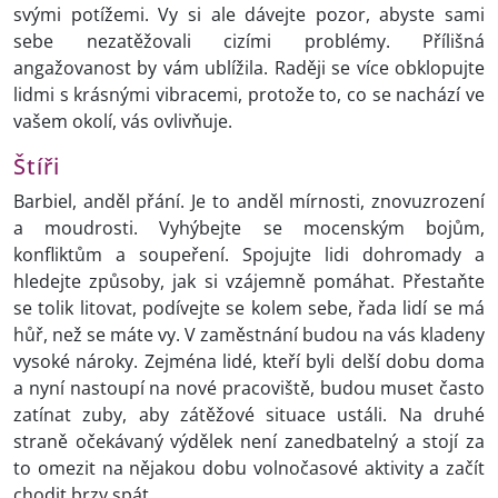
svými potížemi. Vy si ale dávejte pozor, abyste sami
sebe nezatěžovali cizími problémy. Přílišná
angažovanost by vám ublížila. Raději se více obklopujte
lidmi s krásnými vibracemi, protože to, co se nachází ve
vašem okolí, vás ovlivňuje.
Štíři
Barbiel, anděl přání. Je to anděl mírnosti, znovuzrození
a moudrosti. Vyhýbejte se mocenským bojům,
konfliktům a soupeření. Spojujte lidi dohromady a
hledejte způsoby, jak si vzájemně pomáhat. Přestaňte
se tolik litovat, podívejte se kolem sebe, řada lidí se má
hůř, než se máte vy. V zaměstnání budou na vás kladeny
vysoké nároky. Zejména lidé, kteří byli delší dobu doma
a nyní nastoupí na nové pracoviště, budou muset často
zatínat zuby, aby zátěžové situace ustáli. Na druhé
straně očekávaný výdělek není zanedbatelný a stojí za
to omezit na nějakou dobu volnočasové aktivity a začít
chodit brzy spát.