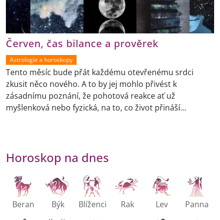
Červen, čas bilance a prověrek
Astrologie a horoskopy
Tento měsíc bude přát každému otevřenému srdci
zkusit něco nového. A to by jej mohlo přivést k
zásadnímu poznání, že pohotová reakce ať už
myšlenková nebo fyzická, na to, co život přináší...
Horoskop na dnes
Beran
Býk
Blíženci
Rak
Lev
Panna