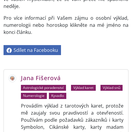
neděje.
Pro více informací při Vašem zájmu o osobní výklad,
numerologii nebo horoskop klikněte na mé jméno na
konci článku.
Sdílet na Facebooku
Jana Fišerová
Astrologické poradenství
Výklad karet
Výklad snů
Numerologie
Kyvadlo
Provádím výklad z tarotových karet, protože
mě zaujaly svou pravdivostí a otevřeností.
Používám podle požadavků zákazníků i karty
Symbolon, Cikánské karty, karty madam