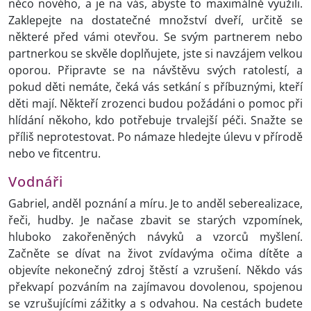
něco nového, a je na vás, abyste to maximálně využili.
Zaklepejte na dostatečné množství dveří, určitě se
některé před vámi otevřou. Se svým partnerem nebo
partnerkou se skvěle doplňujete, jste si navzájem velkou
oporou. Připravte se na návštěvu svých ratolestí, a
pokud děti nemáte, čeká vás setkání s příbuznými, kteří
děti mají. Někteří zrozenci budou požádáni o pomoc při
hlídání někoho, kdo potřebuje trvalejší péči. Snažte se
příliš neprotestovat. Po námaze hledejte úlevu v přírodě
nebo ve fitcentru.
Vodnáři
Gabriel, anděl poznání a míru. Je to anděl seberealizace,
řeči, hudby. Je načase zbavit se starých vzpomínek,
hluboko zakořeněných návyků a vzorců myšlení.
Začněte se dívat na život zvídavýma očima dítěte a
objevíte nekonečný zdroj štěstí a vzrušení. Někdo vás
překvapí pozváním na zajímavou dovolenou, spojenou
se vzrušujícími zážitky a s odvahou. Na cestách budete