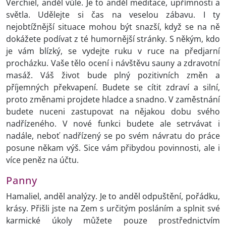
Verchiel, anděl vůle. Je to anděl meditace, upřímnosti a
světla. Udělejte si čas na veselou zábavu. I ty
nejobtížnější situace mohou být snazší, když se na ně
dokážete podívat z té humornější stránky. S někým, kdo
je vám blízký, se vydejte ruku v ruce na předjarní
procházku. Vaše tělo ocení i návštěvu sauny a zdravotní
masáž. Váš život bude plný pozitivních změn a
příjemných překvapení. Budete se cítit zdraví a silní,
proto změnami projdete hladce a snadno. V zaměstnání
budete nuceni zastupovat na nějakou dobu svého
nadřízeného. V nové funkci budete ale setrvávat i
nadále, neboť nadřízený se po svém návratu do práce
posune někam výš. Sice vám přibydou povinnosti, ale i
více peněz na účtu.
Panny
Hamaliel, anděl analýzy. Je to anděl odpuštění, pořádku,
krásy. Přišli jste na Zem s určitým posláním a splnit své
karmické úkoly můžete pouze prostřednictvím