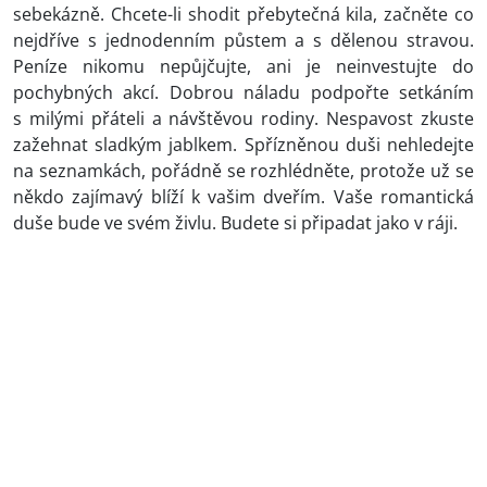
sebekázně. Chcete-li shodit přebytečná kila, začněte co
nejdříve s jednodenním půstem a s dělenou stravou.
Peníze nikomu nepůjčujte, ani je neinvestujte do
pochybných akcí. Dobrou náladu podpořte setkáním
s milými přáteli a návštěvou rodiny. Nespavost zkuste
zažehnat sladkým jablkem. Spřízněnou duši nehledejte
na seznamkách, pořádně se rozhlédněte, protože už se
někdo zajímavý blíží k vašim dveřím. Vaše romantická
duše bude ve svém živlu. Budete si připadat jako v ráji.