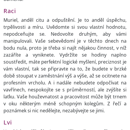
Raci
Muriel, anděl citu a odpuštění. Je to anděl úspěchu,
trpělivosti a míru. Uvědomte si svou vlastní hodnotu,
nepodceňujte se. Nedovolte druhým, aby vámi
manipulovali. Vaše sebevědomí je v těchto dnech na
bodu nula, proto je třeba si najít nějakou činnost, v níž
zazáříte a vyniknete. Vydržíte se hodiny naplno
soustředit, máte perfektní logické myšlení, preciznost je
vám vlastní, tak se připravte na to, že budete v brzké
době stoupat v zaměstnání výš a výše, až se ocitnete na
profesním vrcholu. A i nadále nebudete odpočívat na
vavřínech, nespokojíte se s průměrností, ale zvýšíte si
laťku. Vaše houževnatost a pracovitost může být trnem
v oku některým méně schopným kolegům. Z řečí a
poznámek si nic nedělejte, nezabývejte se jimi.
Lvi