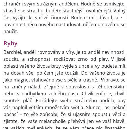
chráněni svým strážným andělem. Hodně se usmívejte,
zbavíte se strachu, budete šťastnější, uvolněnější. Volný
čas vyžijte k tvořivé činnosti. Budete mít důvod, ale i
povinnost něco nového nastudovat, něčemu novému se
naučit.
Ryby
Barchiel, anděl rovnováhy a víry. Je to anděl nevinnosti,
soucitu a schopnosti rozlišovat zrno od plev. V jisté
oblasti vašeho života brzy vyjde slunce a vy budete mít
na dosah vše, po čem jste toužili. Do vašeho života je
jako magnet vtahováno vše skvělé a krásné. Připravte se
na změny nálad, zřejmě v souvislosti s těhotenstvím
nebo s nadbytkem volného času. Chvíli euforie, chvíli
smutek, pláč. Požádejte svého strážného anděla, aby
vás naplnil větším množstvím světla. Slunce, jas, pěkné
počasí – to vše způsobí, že si ujasníte spoustu věcí a
zjistíte, že vaše melancholie přebývá jen ve vaší hlavě,
ve vašich myšlenkách, že se vám přece nic špatného