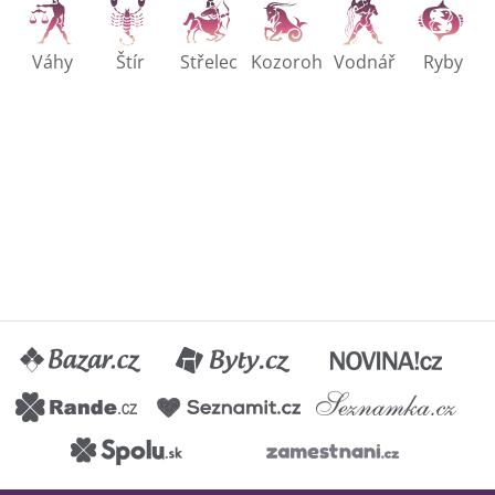
Váhy
Štír
Střelec
Kozoroh
Vodnář
Ryby