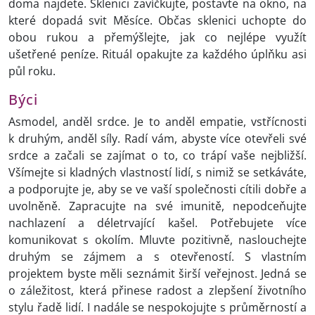
doma najdete. Sklenici zavíčkujte, postavte na okno, na
které dopadá svit Měsíce. Občas sklenici uchopte do
obou rukou a přemýšlejte, jak co nejlépe využít
ušetřené peníze. Rituál opakujte za každého úplňku asi
půl roku.
Býci
Asmodel, anděl srdce. Je to anděl empatie, vstřícnosti
k druhým, anděl síly. Radí vám, abyste více otevřeli své
srdce a začali se zajímat o to, co trápí vaše nejbližší.
Všímejte si kladných vlastností lidí, s nimiž se setkáváte,
a podporujte je, aby se ve vaší společnosti cítili dobře a
uvolněně. Zapracujte na své imunitě, nepodceňujte
nachlazení a déletrvající kašel. Potřebujete více
komunikovat s okolím. Mluvte pozitivně, naslouchejte
druhým se zájmem a s otevřeností. S vlastním
projektem byste měli seznámit širší veřejnost. Jedná se
o záležitost, která přinese radost a zlepšení životního
stylu řadě lidí. I nadále se nespokojujte s průměrností a