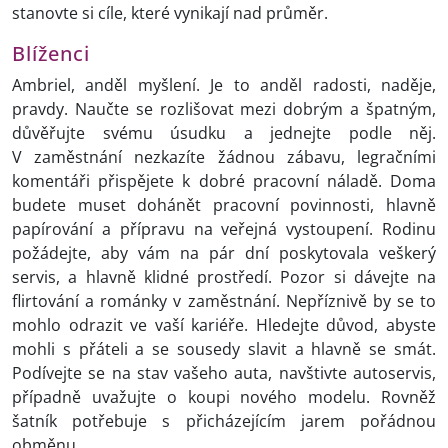
stanovte si cíle, které vynikají nad průměr.
Blíženci
Ambriel, anděl myšlení. Je to anděl radosti, naděje,
pravdy. Naučte se rozlišovat mezi dobrým a špatným,
důvěřujte svému úsudku a jednejte podle něj.
V zaměstnání nezkazíte žádnou zábavu, legračními
komentáři přispějete k dobré pracovní náladě. Doma
budete muset dohánět pracovní povinnosti, hlavně
papírování a přípravu na veřejná vystoupení. Rodinu
požádejte, aby vám na pár dní poskytovala veškerý
servis, a hlavně klidné prostředí. Pozor si dávejte na
flirtování a románky v zaměstnání. Nepříznivě by se to
mohlo odrazit ve vaší kariéře. Hledejte důvod, abyste
mohli s přáteli a se sousedy slavit a hlavně se smát.
Podívejte se na stav vašeho auta, navštivte autoservis,
případně uvažujte o koupi nového modelu. Rovněž
šatník potřebuje s přicházejícím jarem pořádnou
obměnu.