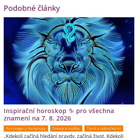
Podobné články
Inspirační horoskop ♑ pro všechna
znamení na 7. 8. 2026
Astrologie a horoskopy
Emoce a naděje
Tarot a výklad karet
„Kdekoli začíná hledání pravdy, začíná život. Kdekoli