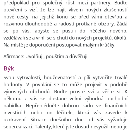
předpoklad pro společný růst mezi partnery. Buďte
otevření s vizí, že lze najít vlivem nových zkušeností
nové cesty, na jejichž konci se před vámi otevřou a
rozvinou dlouhodobé a radostí protkané obzory. Žádá
se po vás, abyste se pustili do něčeho nového,
vzdělávali se a vrhli se s chutí do nových projektů, úkolů.
Na místě je doporučení postupovat malými krůčky.
Afirmace: Uvolňuji, pouštím a důvěřuji.
Býk
Svou vytrvalostí, houževnatostí a pílí vytvoříte trvalé
hodnoty. V povolání se to může projevit v podobě
výnosných obchodů. Buďte prostě sví a věřte si. K
někomu z vás se dostane velmi výhodná obchodní
nabídka. Nepřehlédněte dobrou radu ve finančních
investicích nebo od léčitele, která vás zavede k
uzdravení. Situace dnešního dne od vás vyžaduje
seberealizaci. Talenty, které jste dosud nevyužili nebo je