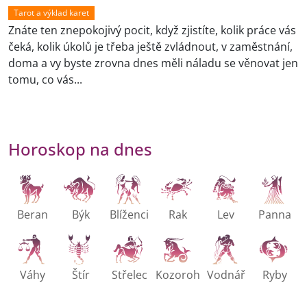
Tarot a výklad karet
Znáte ten znepokojivý pocit, když zjistíte, kolik práce vás
čeká, kolik úkolů je třeba ještě zvládnout, v zaměstnání,
doma a vy byste zrovna dnes měli náladu se věnovat jen
tomu, co vás...
Horoskop na dnes
Beran
Býk
Blíženci
Rak
Lev
Panna
Váhy
Štír
Střelec
Kozoroh
Vodnář
Ryby