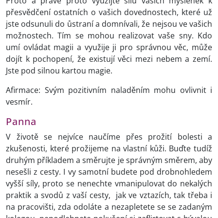
Proto a právě proto využijte sílu vašich myšlenek k
přesvědčení ostatních o vašich dovednostech, které už
jste odsunuli do ůstraní a domnívali, že nejsou ve vašich
možnostech. Tím se mohou realizovat vaše sny. Kdo
umí ovládat magii a využije ji pro správnou věc, může
dojít k pochopení, že existují věci mezi nebem a zemí.
Jste pod silnou kartou magie.
Afirmace: Svým pozitivním naladěním mohu ovlivnit i
vesmír.
Panna
V životě se nejvíce naučíme přes prožití bolesti a
zkušenosti, které prožijeme na vlastní kůži. Buďte tudíž
druhým příkladem a směrujte je správným směrem, aby
nesešli z cesty. I vy samotní budete pod drobnohledem
vyšší síly, proto se nenechte vmanipulovat do nekalých
praktik a svodů z vaší cesty, jak ve vztazích, tak třeba i
na pracovišti, zda odoláte a nezapletete se se zadaným