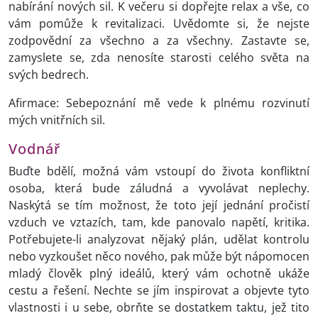
nabírání nových sil. K večeru si dopřejte relax a vše, co
vám pomůže k revitalizaci. Uvědomte si, že nejste
zodpovědní za všechno a za všechny. Zastavte se,
zamyslete se, zda nenosíte starosti celého světa na
svých bedrech.
Afirmace: Sebepoznání mě vede k plnému rozvinutí
mých vnitřních sil.
Vodnář
Buďte bdělí, možná vám vstoupí do života konfliktní
osoba, která bude záludná a vyvolávat neplechy.
Naskýtá se tím možnost, že toto její jednání pročistí
vzduch ve vztazích, tam, kde panovalo napětí, kritika.
Potřebujete-li analyzovat nějaký plán, udělat kontrolu
nebo vyzkoušet něco nového, pak může být nápomocen
mladý člověk plný ideálů, který vám ochotně ukáže
cestu a řešení. Nechte se jím inspirovat a objevte tyto
vlastnosti i u sebe, obrňte se dostatkem taktu, jež tito