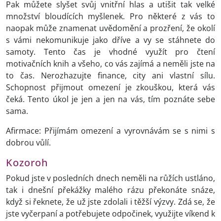
Pak můžete slyšet svůj vnitřní hlas a utišit tak velké
množství bloudících myšlenek. Pro některé z vás to
naopak může znamenat uvědomění a prozření, že okolí
s vámi nekomunikuje jako dříve a vy se stáhnete do
samoty. Tento čas je vhodné využít pro čtení
motivačních knih a všeho, co vás zajímá a neměli jste na
to čas. Nerozhazujte finance, city ani vlastní sílu.
Schopnost přijmout omezení je zkouškou, která vás
čeká. Tento úkol je jen a jen na vás, tím poznáte sebe
sama.
Afirmace: Přijímám omezení a vyrovnávám se s nimi s
dobrou vůlí.
Kozoroh
Pokud jste v posledních dnech neměli na růžích ustláno,
tak i dnešní překážky malého rázu překonáte snáze,
když si řeknete, že už jste zdolali i těžší výzvy. Zdá se, že
jste vyčerpaní a potřebujete odpočinek, využijte víkend k