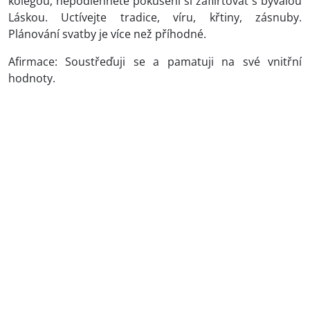
kolegou, nepodlehnete pokušení si zaflirtovat s bývalou
Láskou. Uctívejte tradice, víru, křtiny, zásnuby.
Plánování svatby je více než příhodné.
Afirmace: Soustřeďuji se a pamatuji na své vnitřní
hodnoty.