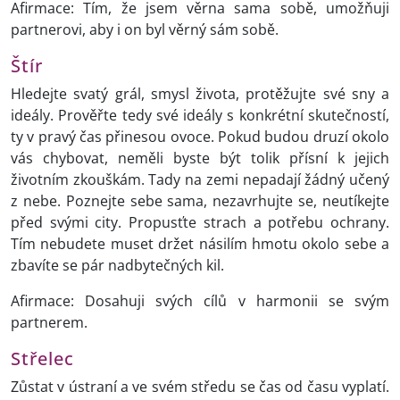
Afirmace: Tím, že jsem věrna sama sobě, umožňuji
partnerovi, aby i on byl věrný sám sobě.
Štír
Hledejte svatý grál, smysl života, protěžujte své sny a
ideály. Prověřte tedy své ideály s konkrétní skutečností,
ty v pravý čas přinesou ovoce. Pokud budou druzí okolo
vás chybovat, neměli byste být tolik přísní k jejich
životním zkouškám. Tady na zemi nepadají žádný učený
z nebe. Poznejte sebe sama, nezavrhujte se, neutíkejte
před svými city. Propusťte strach a potřebu ochrany.
Tím nebudete muset držet násilím hmotu okolo sebe a
zbavíte se pár nadbytečných kil.
Afirmace: Dosahuji svých cílů v harmonii se svým
partnerem.
Střelec
Zůstat v ústraní a ve svém středu se čas od času vyplatí.