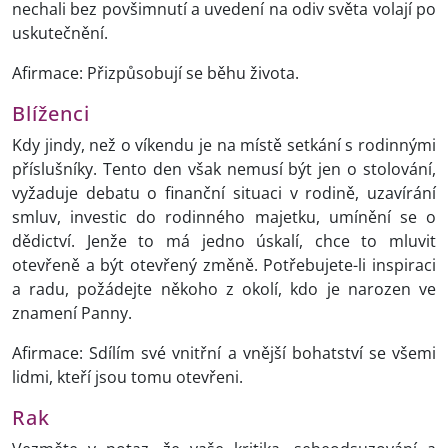
nechali bez povšimnutí a uvedení na odiv světa volají po
uskutečnění.
Afirmace: Přizpůsobují se běhu života.
Blíženci
Kdy jindy, než o víkendu je na místě setkání s rodinnými
příslušníky. Tento den však nemusí být jen o stolování,
vyžaduje debatu o finanční situaci v rodině, uzavírání
smluv, investic do rodinného majetku, umínění se o
dědictví. Jenže to má jedno úskalí, chce to mluvit
otevřeně a být otevřený změně. Potřebujete-li inspiraci
a radu, požádejte někoho z okolí, kdo je narozen ve
znamení Panny.
Afirmace: Sdílím své vnitřní a vnější bohatství se všemi
lidmi, kteří jsou tomu otevřeni.
Rak