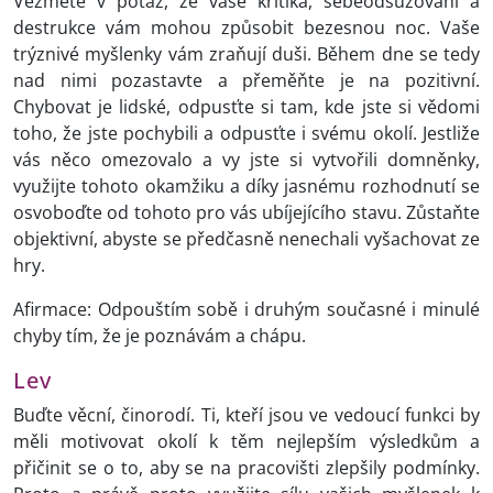
Vezměte v potaz, že vaše kritika, sebeodsuzování a
destrukce vám mohou způsobit bezesnou noc. Vaše
trýznivé myšlenky vám zraňují duši. Během dne se tedy
nad nimi pozastavte a přeměňte je na pozitivní.
Chybovat je lidské, odpusťte si tam, kde jste si vědomi
toho, že jste pochybili a odpusťte i svému okolí. Jestliže
vás něco omezovalo a vy jste si vytvořili domněnky,
využijte tohoto okamžiku a díky jasnému rozhodnutí se
osvoboďte od tohoto pro vás ubíjejícího stavu. Zůstaňte
objektivní, abyste se předčasně nenechali vyšachovat ze
hry.
Afirmace: Odpouštím sobě i druhým současné i minulé
chyby tím, že je poznávám a chápu.
Lev
Buďte věcní, činorodí. Ti, kteří jsou ve vedoucí funkci by
měli motivovat okolí k těm nejlepším výsledkům a
přičinit se o to, aby se na pracovišti zlepšily podmínky.