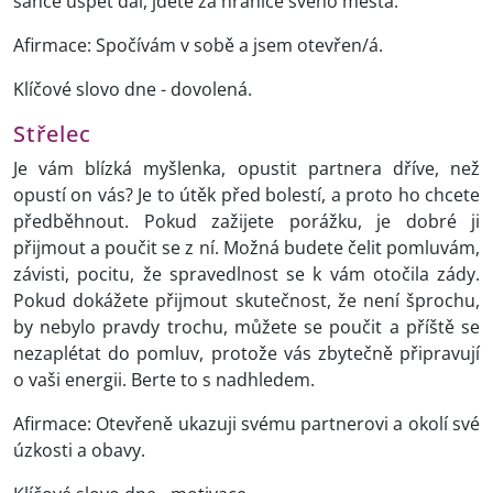
šance uspět dál, jděte za hranice svého města.
Afirmace: Spočívám v sobě a jsem otevřen/á.
Klíčové slovo dne - dovolená.
Střelec
Je vám blízká myšlenka, opustit partnera dříve, než
opustí on vás? Je to útěk před bolestí, a proto ho chcete
předběhnout. Pokud zažijete porážku, je dobré ji
přijmout a poučit se z ní. Možná budete čelit pomluvám,
závisti, pocitu, že spravedlnost se k vám otočila zády.
Pokud dokážete přijmout skutečnost, že není šprochu,
by nebylo pravdy trochu, můžete se poučit a příště se
nezaplétat do pomluv, protože vás zbytečně připravují
o vaši energii. Berte to s nadhledem.
Afirmace: Otevřeně ukazuji svému partnerovi a okolí své
úzkosti a obavy.