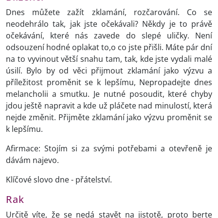
Dnes můžete zažít zklamání, rozčarování. Co se
neodehrálo tak, jak jste očekávali? Někdy je to právě
očekávání, které nás zavede do slepé uličky. Není
odsouzení hodné oplakat to,o co jste přišli. Máte pár dní
na to vyvinout větší snahu tam, tak, kde jste vydali malé
úsilí. Bylo by od věci přijmout zklamání jako výzvu a
příležitost proměnit se k lepšímu, Nepropadejte dnes
melancholii a smutku. Je nutné posoudit, které chyby
jdou ještě napravit a kde už pláčete nad minulostí, která
nejde změnit. Přijměte zklamání jako výzvu proměnit se
k lepšímu.
Afirmace: Stojím si za svými potřebami a otevřeně je
dávám najevo.
Klíčové slovo dne - přátelství.
Rak
Určitě víte, že se nedá stavět na jistotě, proto berte