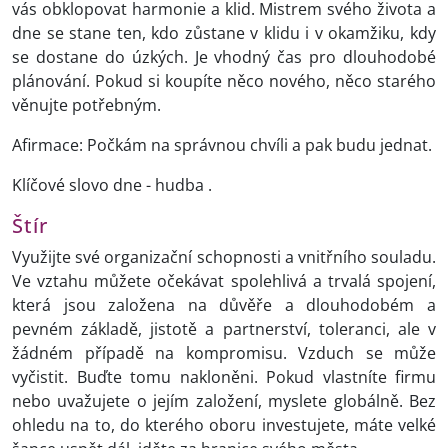
vás obklopovat harmonie a klid. Mistrem svého života a
dne se stane ten, kdo zůstane v klidu i v okamžiku, kdy
se dostane do úzkých. Je vhodný čas pro dlouhodobé
plánování. Pokud si koupíte něco nového, něco starého
věnujte potřebným.
Afirmace: Počkám na správnou chvíli a pak budu jednat.
Klíčové slovo dne - hudba .
Štír
Využijte své organizační schopnosti a vnitřního souladu.
Ve vztahu můžete očekávat spolehlivá a trvalá spojení,
která jsou založena na důvěře a dlouhodobém a
pevném základě, jistotě a partnerství, toleranci, ale v
žádném případě na kompromisu. Vzduch se může
vyčistit. Buďte tomu nakloněni. Pokud vlastníte firmu
nebo uvažujete o jejím založení, myslete globálně. Bez
ohledu na to, do kterého oboru investujete, máte velké