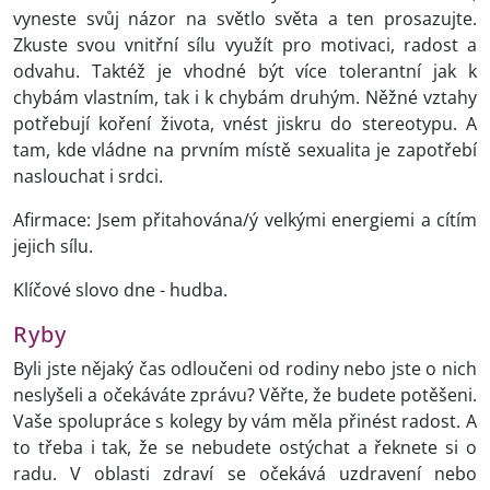
vyneste svůj názor na světlo světa a ten prosazujte.
Zkuste svou vnitřní sílu využít pro motivaci, radost a
odvahu. Taktéž je vhodné být více tolerantní jak k
chybám vlastním, tak i k chybám druhým. Něžné vztahy
potřebují koření života, vnést jiskru do stereotypu. A
tam, kde vládne na prvním místě sexualita je zapotřebí
naslouchat i srdci.
Afirmace: Jsem přitahována/ý velkými energiemi a cítím
jejich sílu.
Klíčové slovo dne - hudba.
Ryby
Byli jste nějaký čas odloučeni od rodiny nebo jste o nich
neslyšeli a očekáváte zprávu? Věřte, že budete potěšeni.
Vaše spolupráce s kolegy by vám měla přinést radost. A
to třeba i tak, že se nebudete ostýchat a řeknete si o
radu. V oblasti zdraví se očekává uzdravení nebo