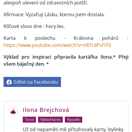
alespoň ulevení od zdravotních potíží.
Afirmace: Vyzařuji Lásku, kterou jsem dostala.
Klíčové slovo dne - hory-les.
Karta k poslechu - Královna pohárů -
https://www.youtube.com/watch?v=n87rdPsf1F0
Výklad pro inspiraci připravila kartářka Ilona.* Přeji
všem báječný den. *
Sdílet na Facebooku
Ilona Brejchová
Tarot
Výklad karet
Kyvadlo
Už od nepaměti mě přitahovaly karty, bylinky