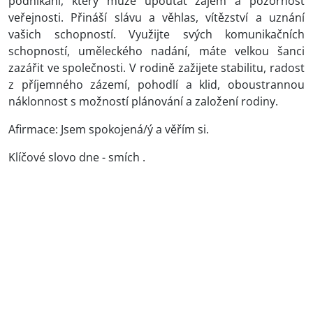
podnikání, který může upoutat zájem a pozornost
veřejnosti. Přináší slávu a věhlas, vítězství a uznání
vašich schopností. Využijte svých komunikačních
schopností, uměleckého nadání, máte velkou šanci
zazářit ve společnosti. V rodině zažijete stabilitu, radost
z příjemného zázemí, pohodlí a klid, oboustrannou
náklonnost s možností plánování a založení rodiny.
Afirmace: Jsem spokojená/ý a věřím si.
Klíčové slovo dne - smích .