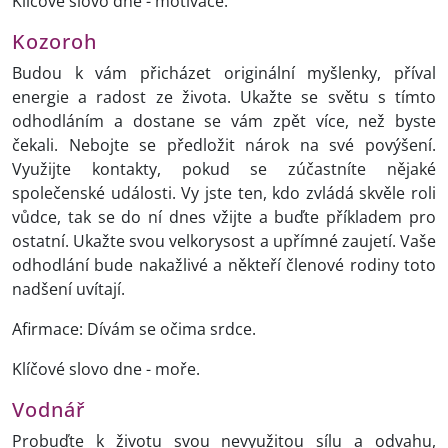
Klíčové slovo dne - motivace.
Kozoroh
Budou k vám přicházet originální myšlenky, příval
energie a radost ze života. Ukažte se světu s tímto
odhodláním a dostane se vám zpět více, než byste
čekali. Nebojte se předložit nárok na své povýšení.
Využijte kontakty, pokud se zúčastníte nějaké
společenské události. Vy jste ten, kdo zvládá skvěle roli
vůdce, tak se do ní dnes vžijte a buďte příkladem pro
ostatní. Ukažte svou velkorysost a upřímné zaujetí. Vaše
odhodlání bude nakažlivé a někteří členové rodiny toto
nadšení uvítají.
Afirmace: Dívám se očima srdce.
Klíčové slovo dne - moře.
Vodnář
Probuďte k životu svou nevyužitou sílu a odvahu,