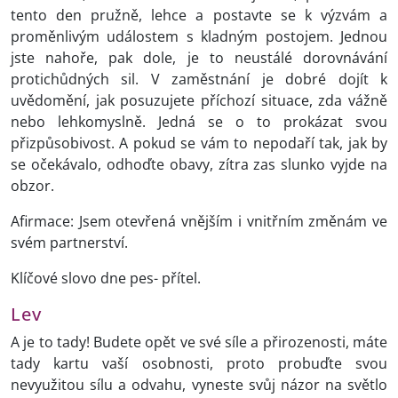
tento den pružně, lehce a postavte se k výzvám a
proměnlivým událostem s kladným postojem. Jednou
jste nahoře, pak dole, je to neustálé dorovnávání
protichůdných sil. V zaměstnání je dobré dojít k
uvědomění, jak posuzujete příchozí situace, zda vážně
nebo lehkomyslně. Jedná se o to prokázat svou
přizpůsobivost. A pokud se vám to nepodaří tak, jak by
se očekávalo, odhoďte obavy, zítra zas slunko vyjde na
obzor.
Afirmace: Jsem otevřená vnějším i vnitřním změnám ve
svém partnerství.
Klíčové slovo dne pes- přítel.
Lev
A je to tady! Budete opět ve své síle a přirozenosti, máte
tady kartu vaší osobnosti, proto probuďte svou
nevyužitou sílu a odvahu, vyneste svůj názor na světlo