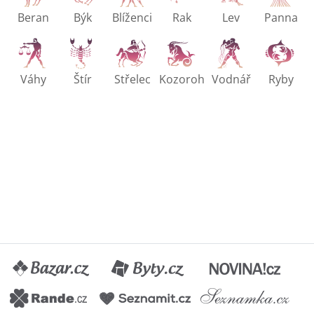
Beran
Býk
Blíženci
Rak
Lev
Panna
Váhy
Štír
Střelec
Kozoroh
Vodnář
Ryby