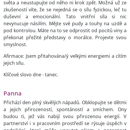
světa a neustupujte od něho ni krok zpět. Možná už ze
zkušeností víte, že se nejedná se o sílu fyzickou, leč tu
duševní a emocionální. Tato vnitřní síla si nic
nevynucuje násilím. Mějte své pudy a touhy na uzdě a
pod kontrolou. Máte na to se odprostit od pocitů viny a
překonat přežité představy o morálce. Projevte svou
smyslnost.
Afirmace: Jsem přitahována/ý velkými energiemi a cítím
jejich sílu.
Klíčové slovo dne - tanec.
Panna
Přichází den plný skvělých nápadů. Obklopujte se dětmi
a jejich přirozeností, spontáností a smíchem. Ony
budou ti, jež vás nabijí svou přirozenou energií. V
partnerství i v pracovním prostředí se rýsuje úspěch v