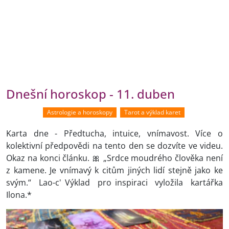
Dnešní horoskop - 11. duben
Astrologie a horoskopy
Tarot a výklad karet
Karta dne - Předtucha, intuice, vnímavost. Více o
kolektivní předpovědi na tento den se dozvíte ve videu.
Okaz na konci článku. 🎀 „Srdce moudrého člověka není
z kamene. Je vnímavý k citům jiných lidí stejně jako ke
svým.“ Lao-c' Výklad pro inspiraci vyložila kartářka
Ilona.*