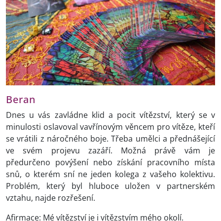
Beran
Dnes u vás zavládne klid a pocit vítězství, který se v
minulosti oslavoval vavřínovým věncem pro vítěze, kteří
se vrátili z náročného boje. Třeba umělci a přednášející
ve svém projevu zazáří. Možná právě vám je
předurčeno povýšení nebo získání pracovního místa
snů, o kterém sní ne jeden kolega z vašeho kolektivu.
Problém, který byl hluboce uložen v partnerském
vztahu, najde rozřešení.
Afirmace: Mé vítězství je i vítězstvím mého okolí.