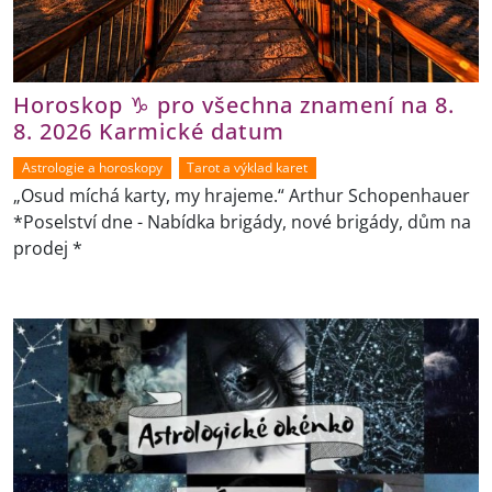
Horoskop ♑ pro všechna znamení na 8.
8. 2026 Karmické datum
Astrologie a horoskopy
Tarot a výklad karet
„Osud míchá karty, my hrajeme.“ Arthur Schopenhauer
*Poselství dne - Nabídka brigády, nové brigády, dům na
prodej *