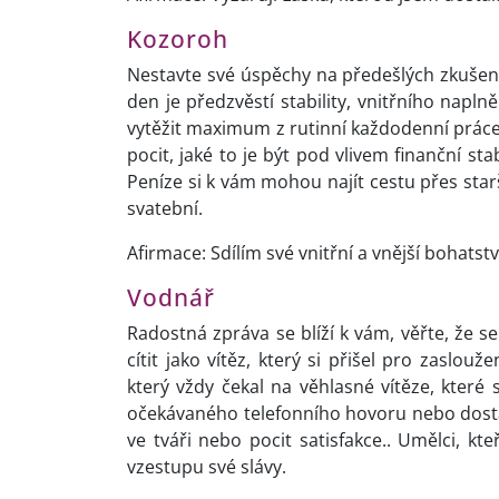
Kozoroh
Nestavte své úspěchy na předešlých zkuše
den je předzvěstí stability, vnitřního napl
vytěžit maximum z rutinní každodenní práce a
pocit, jaké to je být pod vlivem finanční sta
Peníze si k vám mohou najít cestu přes starš
svatební.
Afirmace: Sdílím své vnitřní a vnější bohatstv
Vodnář
Radostná zpráva se blíží k vám, věřte, že 
cítit jako vítěz, který si přišel pro zaslo
který vždy čekal na věhlasné vítěze, které 
očekávaného telefonního hovoru nebo dosta
ve tváři nebo pocit satisfakce.. Umělci, kt
vzestupu své slávy.