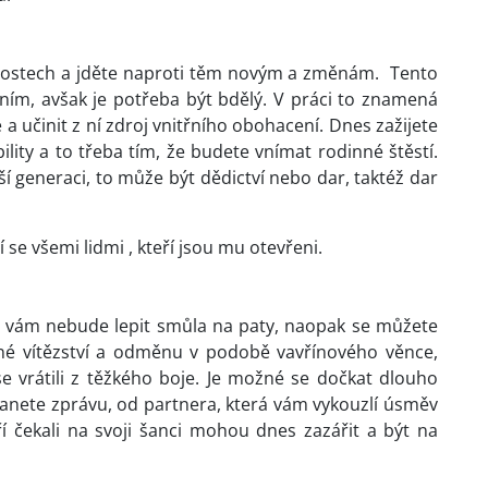
nostech a jděte naproti těm novým a změnám. Tento
něním, avšak je potřeba být bdělý. V práci to znamená
 učinit z ní zdroj vnitřního obohacení. Dnes zažijete
bility a to třeba tím, že budete vnímat rodinné štěstí.
í generaci, to může být dědictví nebo dar, taktéž dar
í se všemi lidmi , kteří jsou mu otevřeni.
se vám nebude lepit smůla na paty, naopak se můžete
užené vítězství a odměnu v podobě vavřínového věnce,
se vrátili z těžkého boje. Je možné se dočkat dlouho
nete zprávu, od partnera, která vám vykouzlí úsměv
eří čekali na svoji šanci mohou dnes zazářit a být na