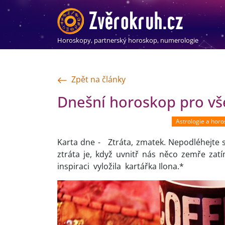
Horoskopy, partnerský horoskop, numerologie
Zpět na články
Dnešní horoskop pro vše
Astrologie a hor
Karta dne - Ztráta, zmatek. Nepodléhejte s
ztráta je, když uvnitř nás něco zemře z
inspiraci vyložila kartářka Ilona.*