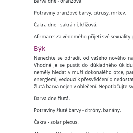
Barva dne - oranžová.
Potraviny oranžové barvy, citrusy, mrkev.
Čakra dne - sakrální, křížová.
Afirmace: Za vědomého přijetí své sexuality
Býk
Nenechte se odradit od vašeho nového nas
Vhodné je se pustit do důkladného úklidu b
neměly hledat v muži dokonalého otce, pan
energiemi, vedoucí k přesvědčení o nedostat
žlutá barva nejen v oblečení. Nepotlačujte sv
Barva dne žlutá.
Potraviny žluté barvy - citróny, banány.
Čakra - solar plexus.