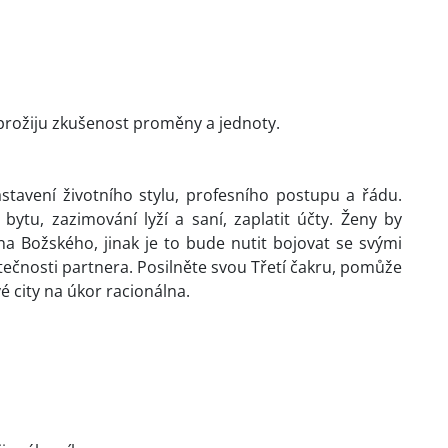
 prožiju zkušenost proměny a jednoty.
tavení životního stylu, profesního postupu a řádu.
ytu, zazimování lyží a saní, zaplatit účty. Ženy by
a Božského, jinak je to bude nutit bojovat se svými
ečnosti partnera. Posilněte svou Třetí čakru, pomůže
é city na úkor racionálna.