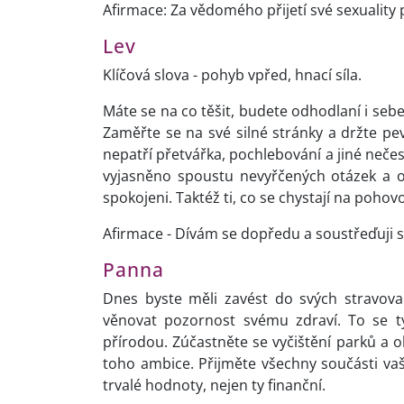
Afirmace: Za vědomého přijetí své sexuality
Lev
Klíčová slova - pohyb vpřed, hnací síla.
Máte se na co těšit, budete odhodlaní i sebe
Zaměřte se na své silné stránky a držte p
nepatří přetvářka, pochlebování a jiné neče
vyjasněno spoustu nevyřčených otázek a o
spokojeni. Taktéž ti, co se chystají na pohovo
Afirmace - Dívám se dopředu a soustřeďuji se
Panna
Dnes byste měli zavést do svých stravova
věnovat pozornost svému zdraví. To se týk
přírodou. Zúčastněte se vyčištění parků a ok
toho ambice. Přijměte všechny součásti vaš
trvalé hodnoty, nejen ty finanční.