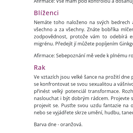
Afirmace: Vše mám pod kontrolou a dosahuji
Blíženci
Nemáte toho naloženo na svých bedrech až
všechno a za všechny. Znáte bobříka mlčen
zodpovědnost, protože vám to odebírá en
migrénu. Předejít jí můžete popíjením Ginkgo 
Afirmace: Sebepoznání mě vede k plnému rozv
Rak
Ve vztazích jsou velké šance na prožití dne
se konfrontovat se svou sexualitou a vášnivos
přinést velký potenciál transformace. Roz
naslouchat i být dobrým rádcem. Projevte sv
projevit se. Pusťte svou uzdu fantazie na o
nebo se vyjádřete skrze umění, hudbu, tanec,
Barva dne - oranžová.