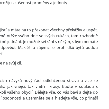
 prožiju zkušenost proměny a jednoty.
jistí a máte na to překonat všechny překážky a uspět.
evně otěže svého dne ve svých rukách, tam rozhodně
stné jednání. Je možné setkání s někým, s kým nemáte
dpovědí. Makléři a zájemci o prohlídků bytů budou
r.
 na svůj cíl.
cích návyků nový řád, odlehčenou stravu a více se
á jak vnější, tak vnitřní krásy. Buďte v souladu s
olí vašeho obydlí. Dělejte vše, co vás baví a dejte do
í osobnosti a uzemněte se a hledejte vše, co přináší