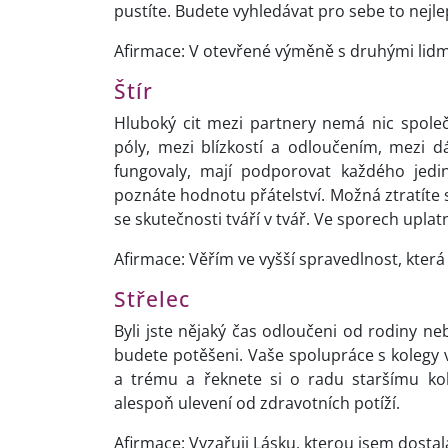
pustíte. Budete vyhledávat pro sebe to nejlep
Afirmace: V otevřené výměně s druhými lidm
Štír
Hluboký cit mezi partnery nemá nic spol
póly, mezi blízkostí a odloučením, mezi 
fungovaly, mají podporovat každého jedin
poznáte hodnotu přátelství. Možná ztratíte sv
se skutečnosti tváří v tvář. Ve sporech uplatn
Afirmace: Věřím ve vyšší spravedlnost, která
Střelec
Byli jste nějaký čas odloučeni od rodiny neb
budete potěšeni. Vaše spolupráce s kolegy 
a trému a řeknete si o radu staršímu kol
alespoň ulevení od zdravotních potíží.
Afirmace: Vyzařuji Lásku, kterou jsem dostal