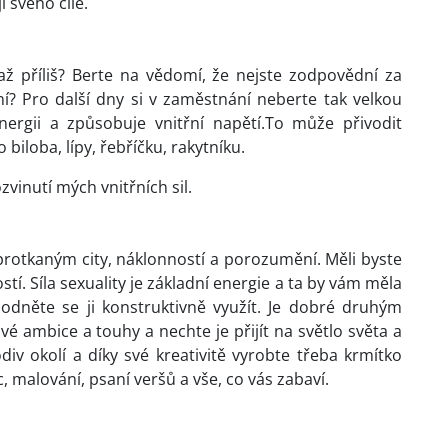
 svého cíle.
 příliš? Berte na vědomí, že nejste zodpovědní za
í? Pro další dny si v zaměstnání neberte tak velkou
ergii a způsobuje vnitřní napětí.To může přivodit
biloba, lípy, řebříčku, rakytníku.
inutí mých vnitřních sil.
 protkaným city, náklonností a porozumění. Měli byste
tí. Síla sexuality je základní energie a ta by vám měla
hodněte se ji konstruktivně využít. Je dobré druhým
é ambice a touhy a nechte je přijít na světlo světa a
div okolí a díky své kreativitě vyrobte třeba krmítko
 malování, psaní veršů a vše, co vás zabaví.