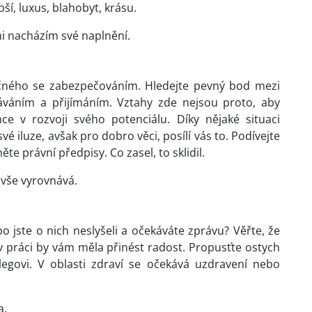
ší, luxus, blahobyt, krásu.
i nacházím své naplnění.
ečného se zabezpečováním. Hledejte pevný bod mezi
dáváním a přijímáním. Vztahy zde nejsou proto, aby
ce v rozvoji svého potenciálu. Díky nějaké situaci
é iluze, avšak pro dobro věci, posílí vás to. Podívejte
ěte právní předpisy. Co zasel, to sklidil.
 vše vyrovnává.
o jste o nich neslyšeli a očekáváte zprávu? Věřte, že
v práci by vám měla přinést radost. Propusťte ostych
egovi. V oblasti zdraví se očekává uzdravení nebo
a.