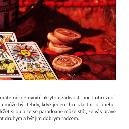
 máte někde uvnitř ukrytou žárlivost, pocit ohrožení,
ina může být tehdy, když jeden chce vlastnit druhého.
žet silou a že se paradoxně může stát, že vás právě
chat druhým a být jim dobrým rádcem.