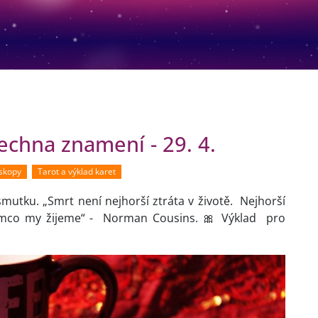
chna znamení - 29. 4.
oskopy
Tarot a výklad karet
mutku. „Smrt není nejhorší ztráta v životě. Nejhorší
atímco my žijeme“ - Norman Cousins. 🎀 Výklad pro