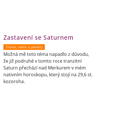
Zastavení se Saturnem
Slunce, měsíc a planety
Možná mě toto téma napadlo z důvodu,
že již podruhé v tomto roce tranzitní
Saturn přechází nad Merkurem v mém
nativním horoskopu, který stojí na 29,6 st.
kozoroha.