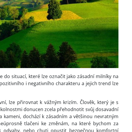
do situací, které lze označit jako zásadní milníky na
 pozitivního i negativního charakteru a jejich trend lze
ní, lze přirovnat k vážným krizím. Člověk, který je s
 okolnostmi donucen zcela přehodnotit svůj dosavadní
a kameni, dochází k zásadním a většinou nevratným
neúprosně tlačeni ke změnám, na které bychom za
k odvahy, nebo chuti opustit bezpečnou komfortní