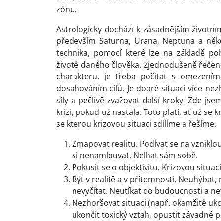
zónu.
Astrologicky dochází k zásadnějším životním
především Saturna, Urana, Neptuna a někdy
technika, pomocí které lze na základě p
životě daného člověka. Zjednodušeně řečen
charakteru, je třeba počítat s omezením
dosahováním cílů. Je dobré situaci více nezh
síly a pečlivě zvažovat další kroky. Zde js
krizi, pokud už nastala. Toto platí, ať už se
se kterou krizovou situaci sdílíme a řešíme.
Zmapovat realitu. Podívat se na vzniklou
si nenamlouvat. Nelhat sám sobě.
Pokusit se o objektivitu. Krizovou situa
Být v realitě a v přítomnosti. Neuhýbat,
nevyčítat. Neutíkat do budoucnosti a net
Nezhoršovat situaci (např. okamžitě ukon
ukončit toxický vztah, opustit závadné pr