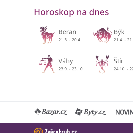
Horoskop na dnes
Beran
Býk
21.3. - 20.4.
21.4. - 21
Váhy
Štír
23.9. - 23.10.
24.10. - 2