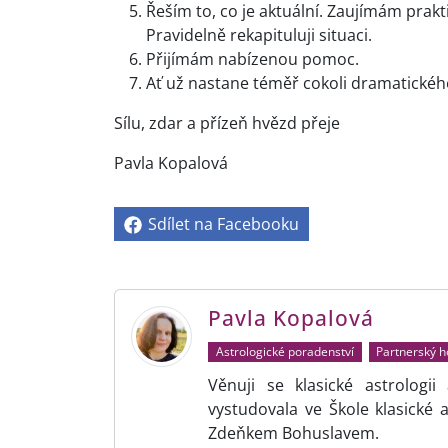
Řeším to, co je aktuální. Zaujímám prakt
Pravidelně rekapituluji situaci.
Přijímám nabízenou pomoc.
Ať už nastane téměř cokoli dramatického,
Sílu, zdar a přízeň hvězd přeje
Pavla Kopalová
Sdílet na Facebooku
Pavla Kopalová
Astrologické poradenství
Partnerský 
Věnuji se klasické astrologi
vystudovala ve Škole klasické 
Zdeňkem Bohuslavem.