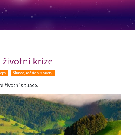
životní krize
kopy
Slunce, měsíc a planety
é životní situace.