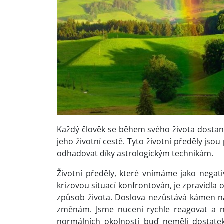
Každý člověk se během svého života dostane 
jeho životní cestě. Tyto životní předěly jsou
odhadovat díky astrologickým technikám.
Životní předěly, které vnímáme jako negativ
krizovou situací konfrontován, je zpravidla
způsob života. Doslova nezůstává kámen n
změnám. Jsme nuceni rychle reagovat a 
normálních okolností buď neměli dostate