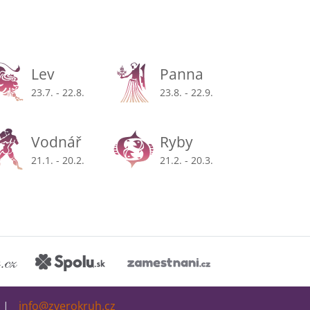
Lev
Panna
23.7. - 22.8.
23.8. - 22.9.
Vodnář
Ryby
21.1. - 20.2.
21.2. - 20.3.
info@zverokruh.cz