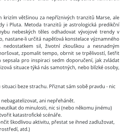
 krizím většinou za nepříznivých tranzitů Marse, ale
 i Pluta. Metoda tranzitů je astrologická predikční
ohybu nebeských těles odhadovat vývojové trendy v
o, nastane-li určitá napěťová konstelace významného
, nedostatkem sil, životní zkouškou a nesnadným
oršovat, zpomalit tempo, obrnit se trpělivostí, šetřit
em sepsala pro inspiraci sedm doporučení, jak zvládat
 krizová situace týká nás samotných, nebo blízké osoby,
 situaci beze strachu. Přiznat sám sobě pravdu - nic
ci nebagatelizovat, ani nepřehánět.
 neutíkat do minulosti, nic si (nebo někomu jinému)
vořit katastrofické scénáře.
čit škodlivou aktivitu, přestat se ihned zadlužovat,
ostředí, atd.)