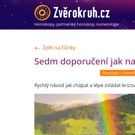
Horoskopy, partnerský horoskop, numerologie
Zpět na články
Sedm doporučení jak na 
Astrologie a horos
Rychlý návod jak chápat a lépe zvládat krizov