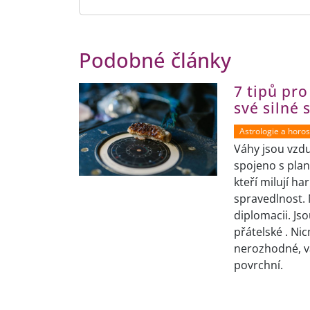
Podobné články
7 tipů pro
své silné 
Astrologie a horo
Váhy jsou vzdu
spojeno s plan
kteří milují ha
spravedlnost. 
diplomacii. Js
přátelské . N
nerozhodné, v
povrchní.