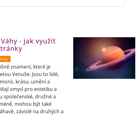
 Váhy - jak využít
stránky
skopy
šné znamení, které je
etou Venuše. Jsou to lidé,
rmonii, krásu, umění a
Mají smysl pro estetiku a
ou společenské, družné a
icméně, mohou být také
áhavé, závislé na druhých a