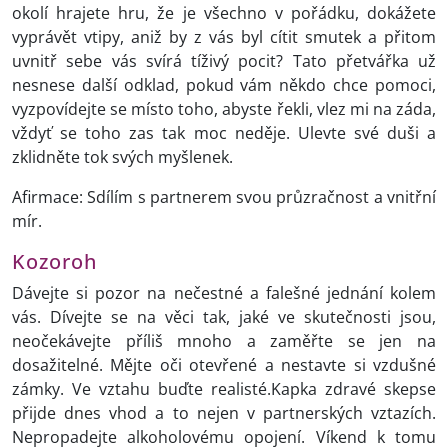
okolí hrajete hru, že je všechno v pořádku, dokážete
vyprávět vtipy, aniž by z vás byl cítit smutek a přitom
uvnitř sebe vás svírá tíživý pocit? Tato přetvářka už
nesnese další odklad, pokud vám někdo chce pomoci,
vyzpovídejte se místo toho, abyste řekli, vlez mi na záda,
vždyť se toho zas tak moc neděje. Ulevte své duši a
zklidněte tok svých myšlenek.
Afirmace: Sdílím s partnerem svou průzračnost a vnitřní
mír.
Kozoroh
Dávejte si pozor na nečestné a falešné jednání kolem
vás. Dívejte se na věci tak, jaké ve skutečnosti jsou,
neočekávejte příliš mnoho a zaměřte se jen na
dosažitelné. Mějte oči otevřené a nestavte si vzdušné
zámky. Ve vztahu buďte realisté.Kapka zdravé skepse
přijde dnes vhod a to nejen v partnerských vztazích.
Nepropadejte alkoholovému opojení. Víkend k tomu