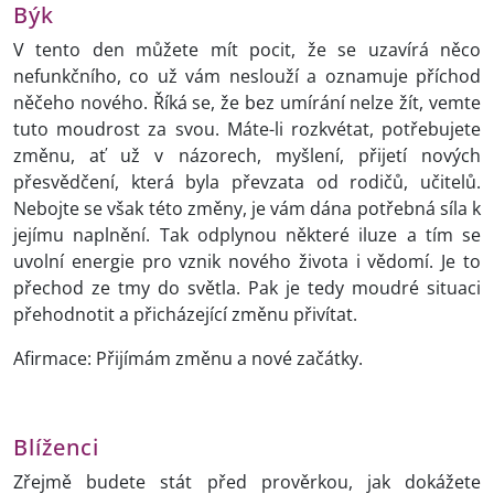
Býk
V tento den můžete mít pocit, že se uzavírá něco
nefunkčního, co už vám neslouží a oznamuje příchod
něčeho nového. Říká se, že bez umírání nelze žít, vemte
tuto moudrost za svou. Máte-li rozkvétat, potřebujete
změnu, ať už v názorech, myšlení, přijetí nových
přesvědčení, která byla převzata od rodičů, učitelů.
Nebojte se však této změny, je vám dána potřebná síla k
jejímu naplnění. Tak odplynou některé iluze a tím se
uvolní energie pro vznik nového života i vědomí. Je to
přechod ze tmy do světla. Pak je tedy moudré situaci
přehodnotit a přicházející změnu přivítat.
Afirmace: Přijímám změnu a nové začátky.
Blíženci
Zřejmě budete stát před prověrkou, jak dokážete