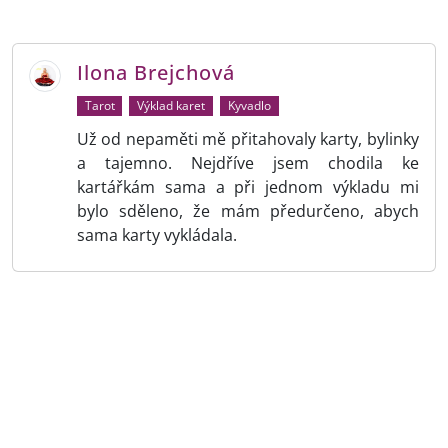
Ilona Brejchová
Tarot
Výklad karet
Kyvadlo
Už od nepaměti mě přitahovaly karty, bylinky
a tajemno. Nejdříve jsem chodila ke
kartářkám sama a při jednom výkladu mi
bylo sděleno, že mám předurčeno, abych
sama karty vykládala.