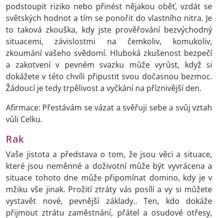
podstoupit riziko nebo přinést nějakou oběť, vzdát se
světských hodnot a tím se ponořit do vlastního nitra. Je
to taková zkouška, kdy jste prověřování bezvýchodný
situacemi, závislostmi na čemkoliv, komukoliv,
zkoumání vašeho svědomí. Hluboká zkušenost bezpečí
a zakotvení v pevném svazku může vyrůst, když si
dokážete v této chvíli připustit svou dočasnou bezmoc.
Žádoucí je tedy trpělivost a vyčkání na příznivější den.
Afirmace: Přestávám se vázat a svěřuji sebe a svůj vztah
vůli Celku.
Rak
Vaše jistota a představa o tom, že jsou věci a situace,
které jsou neměnné a doživotní může být vyvrácena a
situace tohoto dne může připomínat domino, kdy je v
mžiku vše jinak. Prožití ztráty vás posílí a vy si můžete
vystavět nové, pevnější základy.. Ten, kdo dokáže
přijmout ztrátu zaměstnání, přátel a osudové otřesy,