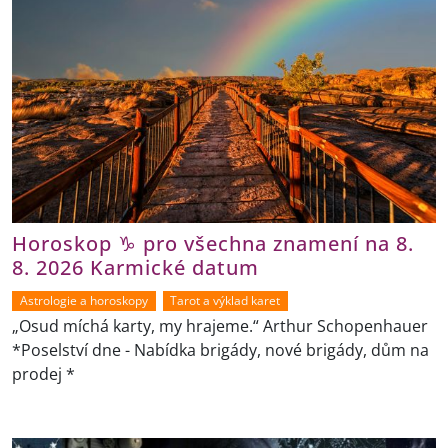
Horoskop ♑ pro všechna znamení na 8.
8. 2026 Karmické datum
Astrologie a horoskopy
Tarot a výklad karet
„Osud míchá karty, my hrajeme.“ Arthur Schopenhauer
*Poselství dne - Nabídka brigády, nové brigády, dům na
prodej *