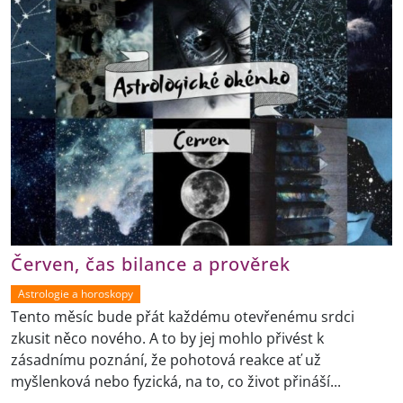
Červen, čas bilance a prověrek
Astrologie a horoskopy
Tento měsíc bude přát každému otevřenému srdci
zkusit něco nového. A to by jej mohlo přivést k
zásadnímu poznání, že pohotová reakce ať už
myšlenková nebo fyzická, na to, co život přináší...