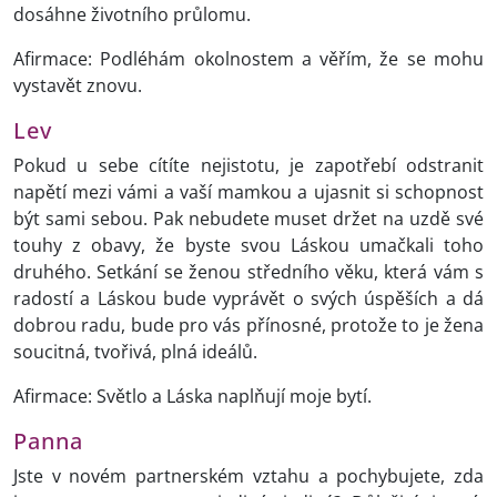
dosáhne životního průlomu.
Afirmace: Podléhám okolnostem a věřím, že se mohu
vystavět znovu.
Lev
Pokud u sebe cítíte nejistotu, je zapotřebí odstranit
napětí mezi vámi a vaší mamkou a ujasnit si schopnost
být sami sebou. Pak nebudete muset držet na uzdě své
touhy z obavy, že byste svou Láskou umačkali toho
druhého. Setkání se ženou středního věku, která vám s
radostí a Láskou bude vyprávět o svých úspěších a dá
dobrou radu, bude pro vás přínosné, protože to je žena
soucitná, tvořivá, plná ideálů.
Afirmace: Světlo a Láska naplňují moje bytí.
Panna
Jste v novém partnerském vztahu a pochybujete, zda