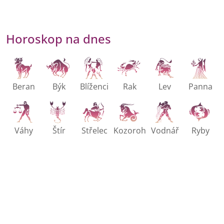
Horoskop na dnes
Beran
Býk
Blíženci
Rak
Lev
Panna
Váhy
Štír
Střelec
Kozoroh
Vodnář
Ryby