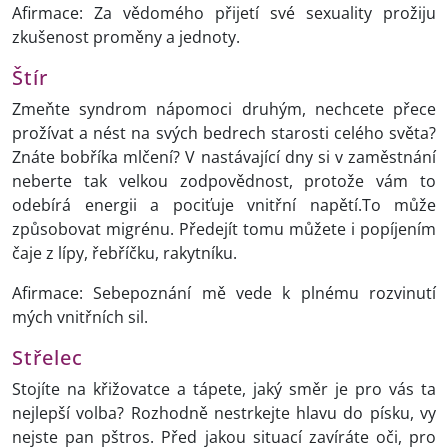
Afirmace: Za vědomého přijetí své sexuality prožiju
zkušenost proměny a jednoty.
Štír
Zmeňte syndrom nápomoci druhým, nechcete přece
prožívat a nést na svých bedrech starosti celého světa?
Znáte bobříka mlčení? V nastávající dny si v zaměstnání
neberte tak velkou zodpovědnost, protože vám to
odebírá energii a pociťuje vnitřní napětí.To může
způsobovat migrénu. Předejít tomu můžete i popíjením
čaje z lípy, řebříčku, rakytníku.
Afirmace: Sebepoznání mě vede k plnému rozvinutí
mých vnitřních sil.
Střelec
Stojíte na křižovatce a tápete, jaký směr je pro vás ta
nejlepší volba? Rozhodně nestrkejte hlavu do písku, vy
nejste pan pštros. Před jakou situací zavíráte oči, pro