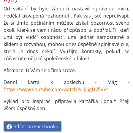
Od svítání by bylo žádoucí nastavit správnou míru,
nedělat ukvapená rozhodnutí. Pak vás jistě nepřekvapí,
že si tímto počínáním můžete získat pozornost svého
okolí, které se vám i rádo přizpůsobí a podřídí. Ti, kteří
umí být vůdčí osobností, umí jednat samostatně s
klidem a rozvahou, mohou dnes úspěšně splnit své cíle,
které je dnes čekají. Využijte kontakty, pokud se
zúčastníte nějaké společenské události.
Afirmace: Dívám se očima srdce.
Denní karta k poslechu - Mág -
https://www.youtube.com/watch?v=iJSgD7f-vY4
Výklad pro inspiraci připravila kartářka Ilona.* Přeji
všem úspěšný den.
Sdílet na Facebooku