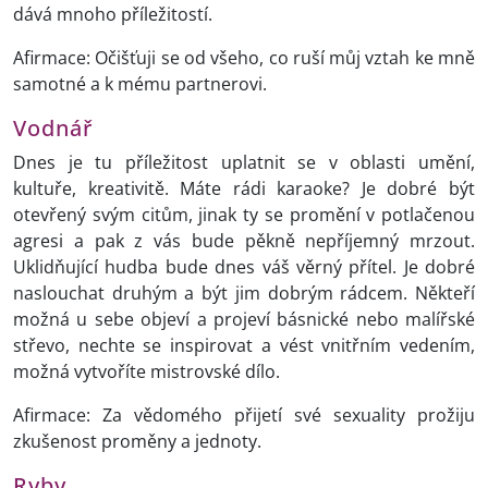
dává mnoho příležitostí.
Afirmace: Očišťuji se od všeho, co ruší můj vztah ke mně
samotné a k mému partnerovi.
Vodnář
Dnes je tu příležitost uplatnit se v oblasti umění,
kultuře, kreativitě. Máte rádi karaoke? Je dobré být
otevřený svým citům, jinak ty se promění v potlačenou
agresi a pak z vás bude pěkně nepříjemný mrzout.
Uklidňující hudba bude dnes váš věrný přítel. Je dobré
naslouchat druhým a být jim dobrým rádcem. Někteří
možná u sebe objeví a projeví básnické nebo malířské
střevo, nechte se inspirovat a vést vnitřním vedením,
možná vytvoříte mistrovské dílo.
Afirmace: Za vědomého přijetí své sexuality prožiju
zkušenost proměny a jednoty.
Ryby