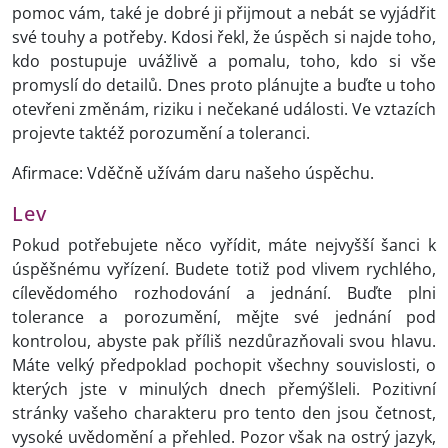
pomoc vám, také je dobré ji přijmout a nebát se vyjádřit
své touhy a potřeby. Kdosi řekl, že úspěch si najde toho,
kdo postupuje uvážlivě a pomalu, toho, kdo si vše
promyslí do detailů. Dnes proto plánujte a buďte u toho
otevřeni změnám, riziku i nečekané události. Ve vztazích
projevte taktéž porozumění a toleranci.
Afirmace: Vděčně užívám daru našeho úspěchu.
Lev
Pokud potřebujete něco vyřídit, máte nejvyšší šanci k
úspěšnému vyřízení. Budete totiž pod vlivem rychlého,
cílevědomého rozhodování a jednání. Buďte plni
tolerance a porozumění, mějte své jednání pod
kontrolou, abyste pak příliš nezdůrazňovali svou hlavu.
Máte velký předpoklad pochopit všechny souvislosti, o
kterých jste v minulých dnech přemýšleli. Pozitivní
stránky vašeho charakteru pro tento den jsou četnost,
vysoké uvědomění a přehled. Pozor však na ostrý jazyk,