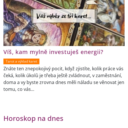
Víš, kam mylně investuješ energii?
Tarot a výklad karet
Znáte ten znepokojivý pocit, když zjistíte, kolik práce vás
čeká, kolik úkolů je třeba ještě zvládnout, v zaměstnání,
doma a vy byste zrovna dnes měli náladu se věnovat jen
tomu, co vás...
Horoskop na dnes