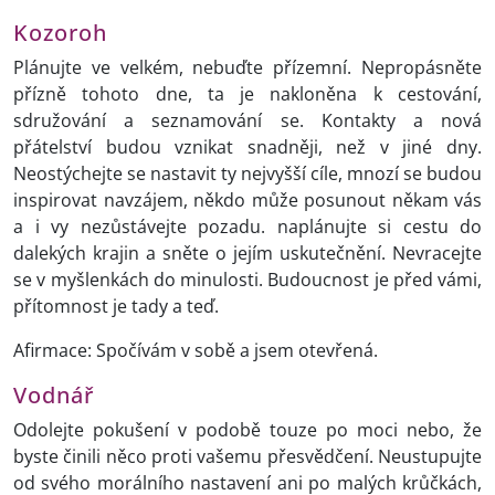
Kozoroh
Plánujte ve velkém, nebuďte přízemní. Nepropásněte
přízně tohoto dne, ta je nakloněna k cestování,
sdružování a seznamování se. Kontakty a nová
přátelství budou vznikat snadněji, než v jiné dny.
Neostýchejte se nastavit ty nejvyšší cíle, mnozí se budou
inspirovat navzájem, někdo může posunout někam vás
a i vy nezůstávejte pozadu. naplánujte si cestu do
dalekých krajin a sněte o jejím uskutečnění. Nevracejte
se v myšlenkách do minulosti. Budoucnost je před vámi,
přítomnost je tady a teď.
Afirmace: Spočívám v sobě a jsem otevřená.
Vodnář
Odolejte pokušení v podobě touze po moci nebo, že
byste činili něco proti vašemu přesvědčení. Neustupujte
od svého morálního nastavení ani po malých krůčkách,