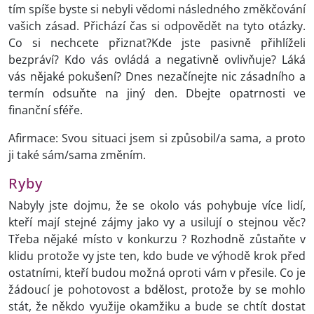
tím spíše byste si nebyli vědomi následného změkčování
vašich zásad. Přichází čas si odpovědět na tyto otázky.
Co si nechcete přiznat?Kde jste pasivně přihlíželi
bezpráví? Kdo vás ovládá a negativně ovlivňuje? Láká
vás nějaké pokušení? Dnes nezačínejte nic zásadního a
termín odsuňte na jiný den. Dbejte opatrnosti ve
finanční sféře.
Afirmace: Svou situaci jsem si způsobil/a sama, a proto
ji také sám/sama změním.
Ryby
Nabyly jste dojmu, že se okolo vás pohybuje více lidí,
kteří mají stejné zájmy jako vy a usilují o stejnou věc?
Třeba nějaké místo v konkurzu ? Rozhodně zůstaňte v
klidu protože vy jste ten, kdo bude ve výhodě krok před
ostatními, kteří budou možná oproti vám v přesile. Co je
žádoucí je pohotovost a bdělost, protože by se mohlo
stát, že někdo využije okamžiku a bude se chtít dostat