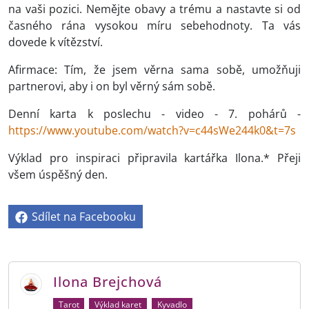
na vaši pozici. Nemějte obavy a trému a nastavte si od
časného rána vysokou míru sebehodnoty. Ta vás
dovede k vítězství.
Afirmace: Tím, že jsem věrna sama sobě, umožňuji
partnerovi, aby i on byl věrný sám sobě.
Denní karta k poslechu - video - 7. pohárů -
https://www.youtube.com/watch?v=c44sWe244k0&t=7s
Výklad pro inspiraci připravila kartářka Ilona.* Přeji
všem úspěšný den.
Sdílet na Facebooku
Ilona Brejchová
Tarot
Výklad karet
Kyvadlo