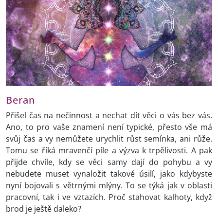
Beran
Přišel čas na nečinnost a nechat dít věci o vás bez vás.
Ano, to pro vaše znamení není typické, přesto vše má
svůj čas a vy nemůžete urychlit růst semínka, ani růže.
Tomu se říká mravenčí píle a výzva k trpělivosti. A pak
přijde chvíle, kdy se věci samy dají do pohybu a vy
nebudete muset vynaložit takové úsilí, jako kdybyste
nyní bojovali s větrnými mlýny. To se týká jak v oblasti
pracovní, tak i ve vztazích. Proč stahovat kalhoty, když
brod je ještě daleko?