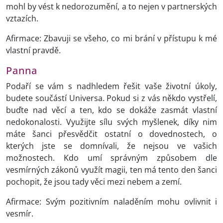
mohl by vést k nedorozumění, a to nejen v partnerských
vztazích.
Afirmace: Zbavuji se všeho, co mi brání v přístupu k mé
vlastní pravdě.
Panna
Podaří se vám s nadhledem řešit vaše životní úkoly,
budete součástí Universa. Pokud si z vás někdo vystřelí,
buďte nad věcí a ten, kdo se dokáže zasmát vlastní
nedokonalosti. Využijte sílu svých myšlenek, díky nim
máte šanci přesvědčit ostatní o dovednostech, o
kterých jste se domnívali, že nejsou ve vašich
možnostech. Kdo umí správným způsobem dle
vesmírných zákonů využít magii, ten má tento den šanci
pochopit, že jsou tady věci mezi nebem a zemí.
Afirmace: Svým pozitivním naladěním mohu ovlivnit i
vesmír.