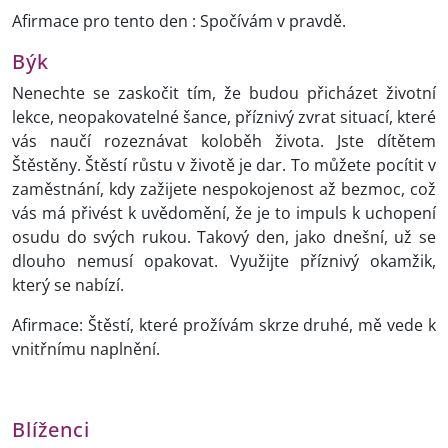
Afirmace pro tento den : Spočívám v pravdě.
Býk
Nenechte se zaskočit tím, že budou přicházet životní
lekce, neopakovatelné šance, příznivý zvrat situací, které
vás naučí rozeznávat koloběh života. Jste dítětem
Štěstěny. Štěstí růstu v životě je dar. To můžete pocítit v
zaměstnání, kdy zažijete nespokojenost až bezmoc, což
vás má přivést k uvědomění, že je to impuls k uchopení
osudu do svých rukou. Takový den, jako dnešní, už se
dlouho nemusí opakovat. Využijte příznivý okamžik,
který se nabízí.
Afirmace: Štěstí, které prožívám skrze druhé, mě vede k
vnitřnímu naplnění.
Blíženci