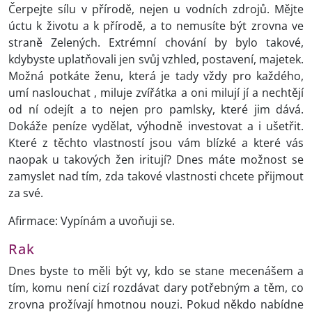
Čerpejte sílu v přírodě, nejen u vodních zdrojů. Mějte
úctu k životu a k přírodě, a to nemusíte být zrovna ve
straně Zelených. Extrémní chování by bylo takové,
kdybyste uplatňovali jen svůj vzhled, postavení, majetek.
Možná potkáte ženu, která je tady vždy pro každého,
umí naslouchat , miluje zvířátka a oni milují jí a nechtějí
od ní odejít a to nejen pro pamlsky, které jim dává.
Dokáže peníze vydělat, výhodně investovat a i ušetřit.
Které z těchto vlastností jsou vám blízké a které vás
naopak u takových žen iritují? Dnes máte možnost se
zamyslet nad tím, zda takové vlastnosti chcete přijmout
za své.
Afirmace: Vypínám a uvoňuji se.
Rak
Dnes byste to měli být vy, kdo se stane mecenášem a
tím, komu není cizí rozdávat dary potřebným a těm, co
zrovna prožívají hmotnou nouzi. Pokud někdo nabídne