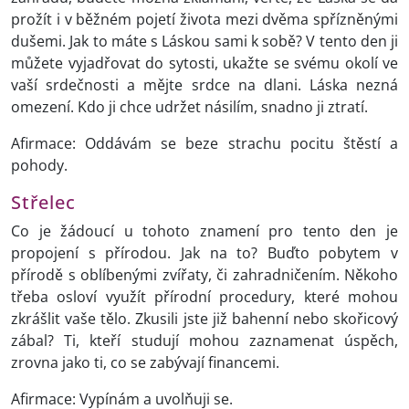
prožít i v běžném pojetí života mezi dvěma spřízněnými
dušemi. Jak to máte s Láskou sami k sobě? V tento den ji
můžete vyjadřovat do sytosti, ukažte se svému okolí ve
vaší srdečnosti a mějte srdce na dlani. Láska nezná
omezení. Kdo ji chce udržet násilím, snadno ji ztratí.
Afirmace: Oddávám se beze strachu pocitu štěstí a
pohody.
Střelec
Co je žádoucí u tohoto znamení pro tento den je
propojení s přírodou. Jak na to? Buďto pobytem v
přírodě s oblíbenými zvířaty, či zahradničením. Někoho
třeba osloví využít přírodní procedury, které mohou
zkrášlit vaše tělo. Zkusili jste již bahenní nebo skořicový
zábal? Ti, kteří studují mohou zaznamenat úspěch,
zrovna jako ti, co se zabývají financemi.
Afirmace: Vypínám a uvolňuji se.