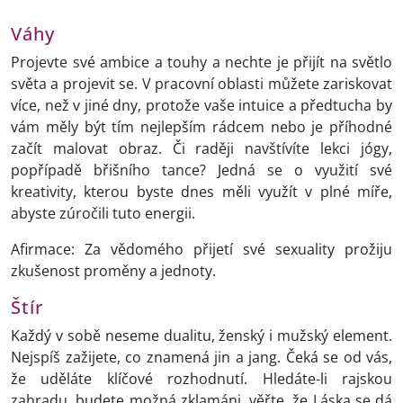
Váhy
Projevte své ambice a touhy a nechte je přijít na světlo
světa a projevit se. V pracovní oblasti můžete zariskovat
více, než v jiné dny, protože vaše intuice a předtucha by
vám měly být tím nejlepším rádcem nebo je příhodné
začít malovat obraz. Či raději navštívíte lekci jógy,
popřípadě břišního tance? Jedná se o využití své
kreativity, kterou byste dnes měli využít v plné míře,
abyste zúročili tuto energii.
Afirmace: Za vědomého přijetí své sexuality prožiju
zkušenost proměny a jednoty.
Štír
Každý v sobě neseme dualitu, ženský i mužský element.
Nejspíš zažijete, co znamená jin a jang. Čeká se od vás,
že uděláte klíčové rozhodnutí. Hledáte-li rajskou
zahradu, budete možná zklamáni, věřte, že Láska se dá