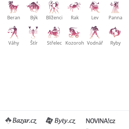
Beran
Býk
Blíženci
Rak
Lev
Panna
Váhy
Štír
Střelec
Kozoroh
Vodnář
Ryby