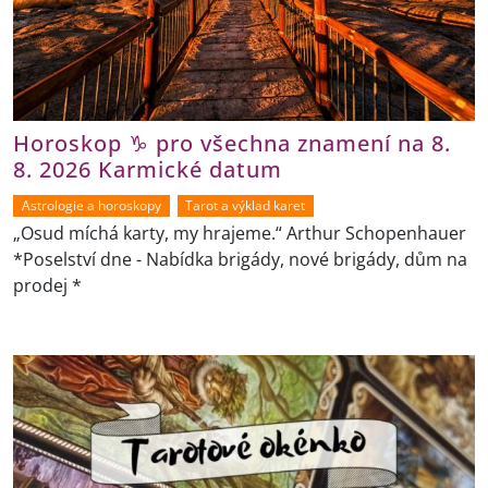
Horoskop ♑ pro všechna znamení na 8.
8. 2026 Karmické datum
Astrologie a horoskopy
Tarot a výklad karet
„Osud míchá karty, my hrajeme.“ Arthur Schopenhauer
*Poselství dne - Nabídka brigády, nové brigády, dům na
prodej *