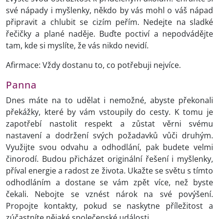
své nápady i myšlenky, někdo by vás mohl o váš nápad
připravit a chlubit se cizím peřím. Nedejte na sladké
řečičky a plané naděje. Buďte poctiví a nepodvádějte
tam, kde si myslíte, že vás nikdo nevidí.
Afirmace: Vždy dostanu to, co potřebuji nejvíce.
Panna
Dnes máte na to udělat i nemožné, abyste překonali
překážky, které by vám vstoupily do cesty. K tomu je
zapotřebí nastolit respekt a zůstat věrni svému
nastavení a dodržení svých požadavků vůči druhým.
Využijte svou odvahu a odhodlání, pak budete velmi
činorodí. Budou přicházet originální řešení i myšlenky,
příval energie a radost ze života. Ukažte se světu s tímto
odhodláním a dostane se vám zpět více, než byste
čekali. Nebojte se vznést nárok na své povýšení.
Propojte kontakty, pokud se naskytne příležitost a
zúčastníte nějaké společenské události.