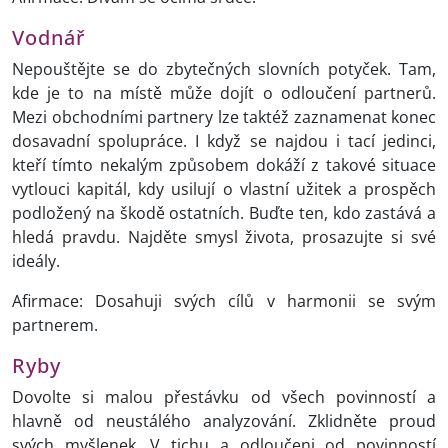
Vodnář
Nepouštějte se do zbytečných slovních potyček. Tam,
kde je to na místě může dojít o odloučení partnerů.
Mezi obchodními partnery lze taktéž zaznamenat konec
dosavadní spolupráce. I když se najdou i tací jedinci,
kteří tímto nekalým způsobem dokáží z takové situace
vytlouci kapitál, kdy usilují o vlastní užitek a prospěch
podložený na škodě ostatních. Buďte ten, kdo zastává a
hledá pravdu. Najděte smysl života, prosazujte si své
ideály.
Afirmace: Dosahuji svých cílů v harmonii se svým
partnerem.
Ryby
Dovolte si malou přestávku od všech povinností a
hlavně od neustálého analyzování. Zklidněte proud
svých myšlenek. V tichu a odloučeni od povinností