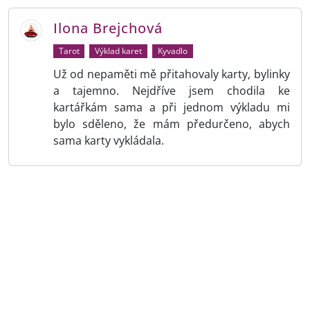
Ilona Brejchová
Tarot
Výklad karet
Kyvadlo
Už od nepaměti mě přitahovaly karty, bylinky
a tajemno. Nejdříve jsem chodila ke
kartářkám sama a při jednom výkladu mi
bylo sděleno, že mám předurčeno, abych
sama karty vykládala.