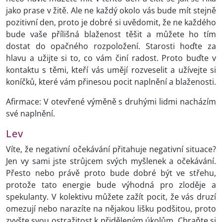
jako prase v žitě. Ale ne každý okolo vás bude mít stejně
pozitivní den, proto je dobré si uvědomit, že ne každého
bude vaše přílišná blaženost těšit a můžete ho tím
dostat do opačného rozpoložení. Starosti hoďte za
hlavu a užijte si to, co vám činí radost. Proto buďte v
kontaktu s těmi, kteří vás umějí rozveselit a užívejte si
koníčků, které vám přinesou pocit naplnění a blaženosti.
Afirmace: V otevřené výměně s druhými lidmi nacházím
své naplnění.
Lev
Víte, že negativní očekávání přitahuje negativní situace?
Jen vy sami jste strůjcem svých myšlenek a očekávání.
Přesto nebo právě proto bude dobré být ve střehu,
protože tato energie bude výhodná pro zloděje a
spekulanty. V kolektivu můžete zažít pocit, že vás druzí
omezují nebo narazíte na nějakou lišku podšitou, proto
zvyšte svou ostražitost k přiděleným úkolům. Chraňte si