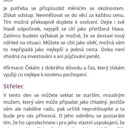
Je potřeba se přizpůsobit měnícím se okolnostem.
Získat odstup. Nevměšovat se do věcí za každou cenu.
Tím možná překvapivě dojdete k osvícení. Dejte i své
hlavě odpočinek, nejspíš se cítí jako přetížená hlava.
Zatímco budete vyčkávat je možné, že se dostaví nový
náhled na situaci. Můžete se cítit jako oběť, možná vám
to nepřipadá jako nejlepší a jediná cesta. Doba není
vhodná na investování a ani půjčování peněz.
Afirmace: Čekám z dobrého důvodu a čas, který získám
využiji co nejlépe k novému pochopení.
Střelec
V tento den se můžete setkat se starším, moudrým
mužem, který vám může připadat jako chladný. Jestliže
vám ale nabídne radu, pak určitě neprohloupíte a ta
bude pro vás přínosná. O jeho odměnu se postaráte
tím, že ho uposlechnete i pro jeho vlastní uspokojení, že