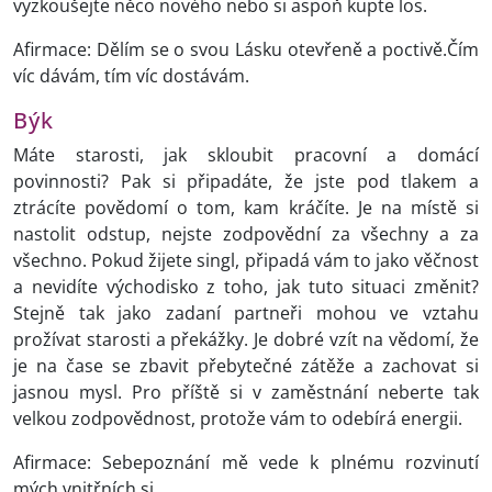
vyzkoušejte něco nového nebo si aspoň kupte los.
Afirmace: Dělím se o svou Lásku otevřeně a poctivě.Čím
víc dávám, tím víc dostávám.
Býk
Máte starosti, jak skloubit pracovní a domácí
povinnosti? Pak si připadáte, že jste pod tlakem a
ztrácíte povědomí o tom, kam kráčíte. Je na místě si
nastolit odstup, nejste zodpovědní za všechny a za
všechno. Pokud žijete singl, připadá vám to jako věčnost
a nevidíte východisko z toho, jak tuto situaci změnit?
Stejně tak jako zadaní partneři mohou ve vztahu
prožívat starosti a překážky. Je dobré vzít na vědomí, že
je na čase se zbavit přebytečné zátěže a zachovat si
jasnou mysl. Pro příště si v zaměstnání neberte tak
velkou zodpovědnost, protože vám to odebírá energii.
Afirmace: Sebepoznání mě vede k plnému rozvinutí
mých vnitřních si