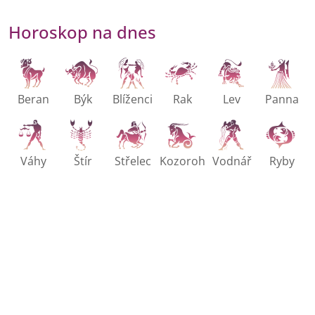
Horoskop na dnes
Beran
Býk
Blíženci
Rak
Lev
Panna
Váhy
Štír
Střelec
Kozoroh
Vodnář
Ryby