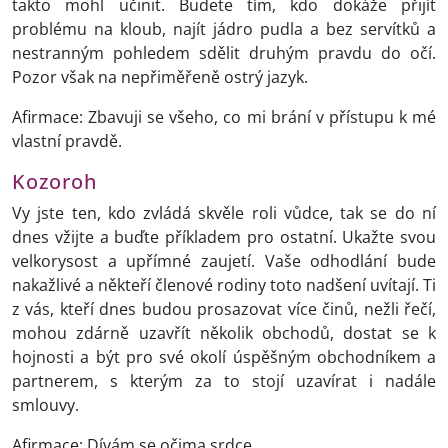
takto mohl učinit. Budete tím, kdo dokáže přijít
problému na kloub, najít jádro pudla a bez servítků a
nestranným pohledem sdělit druhým pravdu do očí.
Pozor však na nepřiměřeně ostrý jazyk.
Afirmace: Zbavuji se všeho, co mi brání v přístupu k mé
vlastní pravdě.
Kozoroh
Vy jste ten, kdo zvládá skvěle roli vůdce, tak se do ní
dnes vžijte a buďte příkladem pro ostatní. Ukažte svou
velkorysost a upřímné zaujetí. Vaše odhodlání bude
nakažlivé a někteří členové rodiny toto nadšení uvítají. Ti
z vás, kteří dnes budou prosazovat více činů, nežli řečí,
mohou zdárně uzavřít několik obchodů, dostat se k
hojnosti a být pro své okolí úspěšným obchodníkem a
partnerem, s kterým za to stojí uzavírat i nadále
smlouvy.
Afirmace: Dívám se očima srdce.