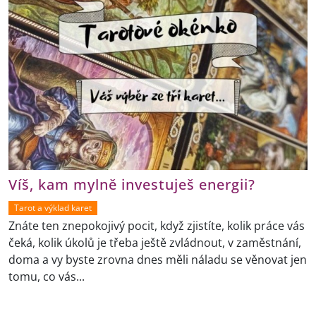
Víš, kam mylně investuješ energii?
Tarot a výklad karet
Znáte ten znepokojivý pocit, když zjistíte, kolik práce vás
čeká, kolik úkolů je třeba ještě zvládnout, v zaměstnání,
doma a vy byste zrovna dnes měli náladu se věnovat jen
tomu, co vás...