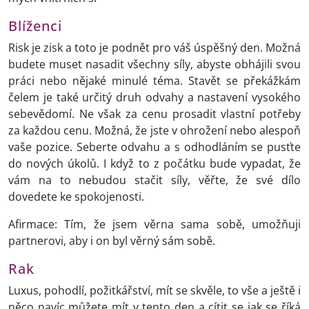
Blíženci
Risk je zisk a toto je podnět pro váš úspěšný den. Možná
budete muset nasadit všechny síly, abyste obhájili svou
práci nebo nějaké minulé téma. Stavět se překážkám
čelem je také určitý druh odvahy a nastavení vysokého
sebevědomí. Ne však za cenu prosadit vlastní potřeby
za každou cenu. Možná, že jste v ohrožení nebo alespoň
vaše pozice. Seberte odvahu a s odhodláním se pusťte
do nových úkolů. I když to z počátku bude vypadat, že
vám na to nebudou stačit síly, věřte, že své dílo
dovedete ke spokojenosti.
Afirmace: Tím, že jsem věrna sama sobě, umožňuji
partnerovi, aby i on byl věrný sám sobě.
Rak
Luxus, pohodlí, požitkářství, mít se skvěle, to vše a ještě i
něco navíc můžete mít v tento den a cítit se jak se říká