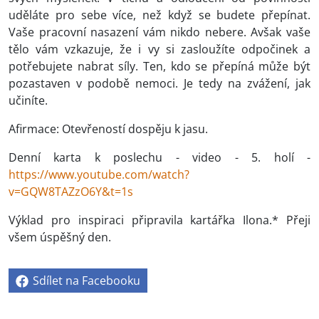
uděláte pro sebe více, než když se budete přepínat.
Vaše pracovní nasazení vám nikdo nebere. Avšak vaše
tělo vám vzkazuje, že i vy si zasloužíte odpočinek a
potřebujete nabrat síly. Ten, kdo se přepíná může být
pozastaven v podobě nemoci. Je tedy na zvážení, jak
učiníte.
Afirmace: Otevřeností dospěju k jasu.
Denní karta k poslechu - video - 5. holí -
https://www.youtube.com/watch?
v=GQW8TAZzO6Y&t=1s
Výklad pro inspiraci připravila kartářka Ilona.* Přeji
všem úspěšný den.
Sdílet na Facebooku