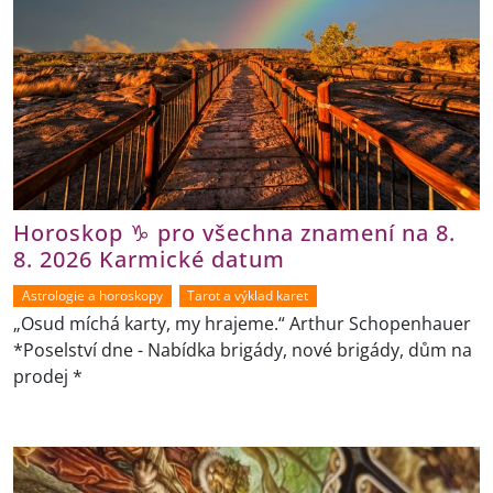
Horoskop ♑ pro všechna znamení na 8.
8. 2026 Karmické datum
Astrologie a horoskopy
Tarot a výklad karet
„Osud míchá karty, my hrajeme.“ Arthur Schopenhauer
*Poselství dne - Nabídka brigády, nové brigády, dům na
prodej *