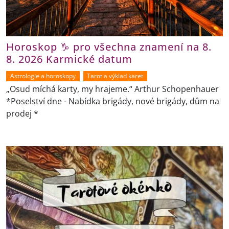
Horoskop ♑ pro všechna znamení na 8.
8. 2026 Karmické datum
Astrologie a horoskopy
Tarot a výklad karet
„Osud míchá karty, my hrajeme.“ Arthur Schopenhauer
*Poselství dne - Nabídka brigády, nové brigády, dům na
prodej *