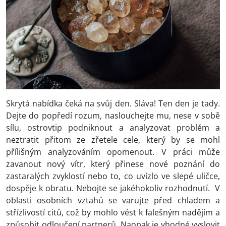
Skrytá nabídka čeká na svůj den. Sláva! Ten den je tady.
Dejte do popředí rozum, naslouchejte mu, nese v sobě
sílu, ostrovtip podniknout a analyzovat problém a
neztratit přitom ze zřetele cele, který by se mohl
přílišným analyzováním opomenout. V práci může
zavanout nový vítr, který přinese nové poznání do
zastaralých zvyklostí nebo to, co uvízlo ve slepé uličce,
dospěje k obratu. Nebojte se jakéhokoliv rozhodnutí. V
oblasti osobních vztahů se varujte před chladem a
střízlivostí citů, což by mohlo vést k falešným nadějím a
způsobit odloučení partnerů. Naopak je vhodné vyslovit