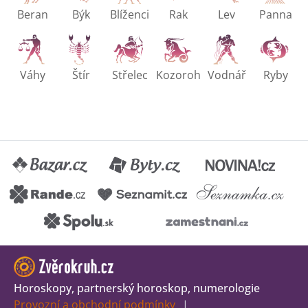
Beran
Býk
Blíženci
Rak
Lev
Panna
Váhy
Štír
Střelec
Kozoroh
Vodnář
Ryby
Horoskopy, partnerský horoskop, numerologie
Provozní a obchodní podmínky