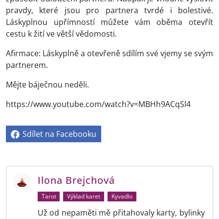
pravdy, které jsou pro partnera tvrdé i bolestivé.
Láskyplnou upřímností můžete vám oběma otevřít
cestu k žití ve větší vědomosti.
Afirmace: Láskyplně a otevřeně sdílím své vjemy se svým
partnerem.
Mějte báječnou neděli.
https://www.youtube.com/watch?v=MBHh9ACqSl4
Sdílet na Facebooku
Ilona Brejchová
Tarot
Výklad karet
Kyvadlo
Už od nepaměti mě přitahovaly karty, bylinky