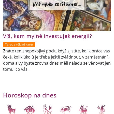
Víš, kam mylně investuješ energii?
Tarot a výklad karet
Znáte ten znepokojivý pocit, když zjistíte, kolik práce vás
čeká, kolik úkolů je třeba ještě zvládnout, v zaměstnání,
doma a vy byste zrovna dnes měli náladu se věnovat jen
tomu, co vás...
Horoskop na dnes