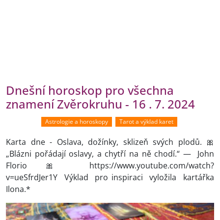
Dnešní horoskop pro všechna
znamení Zvěrokruhu - 16 . 7. 2024
Astrologie a horoskopy
Tarot a výklad karet
Karta dne - Oslava, dožínky, sklizeň svých plodů. 🎀
„Blázni pořádají oslavy, a chytří na ně chodí.“ — John
Florio 🎀 https://www.youtube.com/watch?
v=ueSfrdJer1Y Výklad pro inspiraci vyložila kartářka
Ilona.*