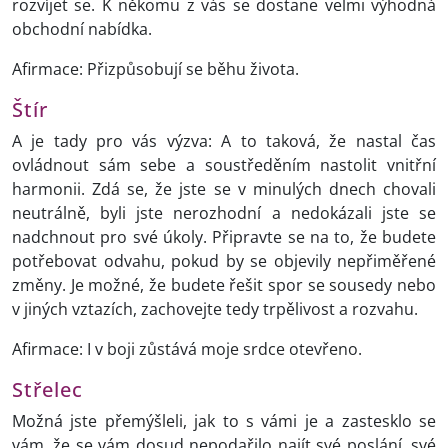
rozvíjet se. K někomu z vás se dostane velmi výhodná
obchodní nabídka.
Afirmace: Přizpůsobují se běhu života.
Štír
A je tady pro vás výzva: A to taková, že nastal čas
ovládnout sám sebe a soustředěním nastolit vnitřní
harmonii. Zdá se, že jste se v minulých dnech chovali
neutrálně, byli jste nerozhodní a nedokázali jste se
nadchnout pro své úkoly. Připravte se na to, že budete
potřebovat odvahu, pokud by se objevily nepřiměřené
změny. Je možné, že budete řešit spor se sousedy nebo
v jiných vztazích, zachovejte tedy trpělivost a rozvahu.
Afirmace: I v boji zůstává moje srdce otevřeno.
Střelec
Možná jste přemýšleli, jak to s vámi je a zastesklo se
vám, že se vám dosud nepodařilo najít své poslání, své