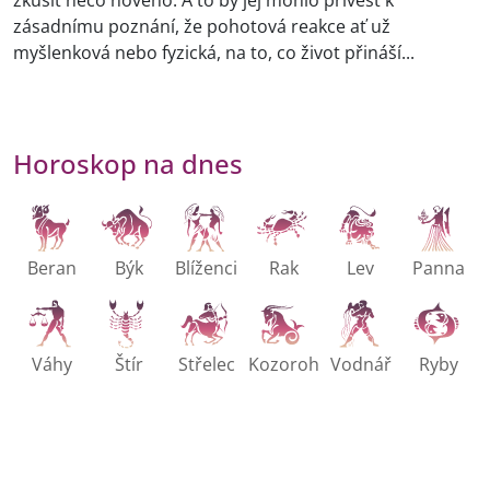
zkusit něco nového. A to by jej mohlo přivést k
zásadnímu poznání, že pohotová reakce ať už
myšlenková nebo fyzická, na to, co život přináší...
Horoskop na dnes
Beran
Býk
Blíženci
Rak
Lev
Panna
Váhy
Štír
Střelec
Kozoroh
Vodnář
Ryby