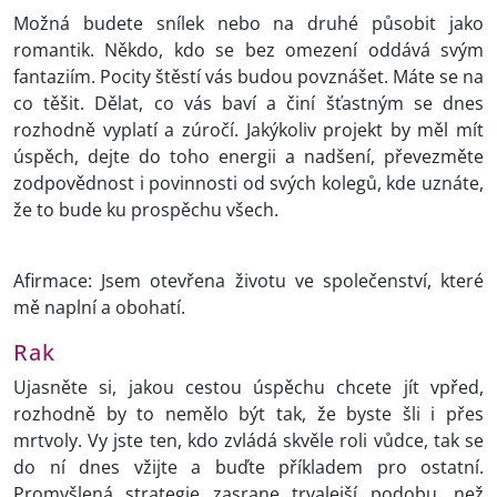
Možná budete snílek nebo na druhé působit jako
romantik. Někdo, kdo se bez omezení oddává svým
fantaziím. Pocity štěstí vás budou povznášet. Máte se na
co těšit. Dělat, co vás baví a činí šťastným se dnes
rozhodně vyplatí a zúročí. Jakýkoliv projekt by měl mít
úspěch, dejte do toho energii a nadšení, převezměte
zodpovědnost i povinnosti od svých kolegů, kde uznáte,
že to bude ku prospěchu všech.
Afirmace: Jsem otevřena životu ve společenství, které
mě naplní a obohatí.
Rak
Ujasněte si, jakou cestou úspěchu chcete jít vpřed,
rozhodně by to nemělo být tak, že byste šli i přes
mrtvoly. Vy jste ten, kdo zvládá skvěle roli vůdce, tak se
do ní dnes vžijte a buďte příkladem pro ostatní.
Promyšlená strategie zasrane trvalejší podobu, než