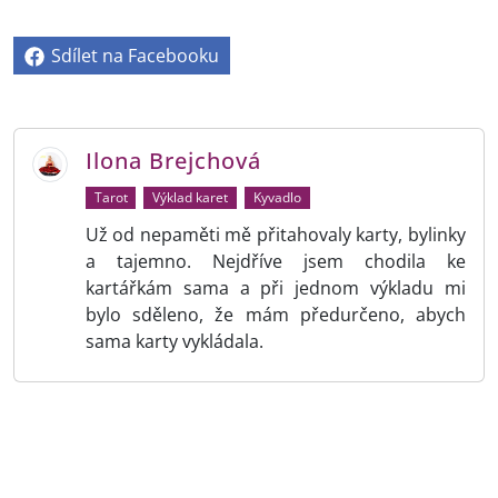
Sdílet na Facebooku
Ilona Brejchová
Tarot
Výklad karet
Kyvadlo
Už od nepaměti mě přitahovaly karty, bylinky
a tajemno. Nejdříve jsem chodila ke
kartářkám sama a při jednom výkladu mi
bylo sděleno, že mám předurčeno, abych
sama karty vykládala.