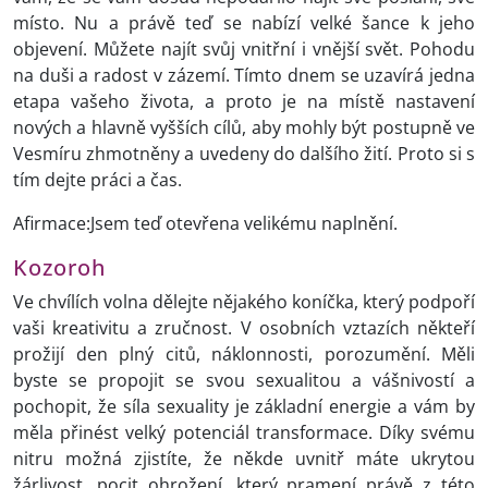
místo. Nu a právě teď se nabízí velké šance k jeho
objevení. Můžete najít svůj vnitřní i vnější svět. Pohodu
na duši a radost v zázemí. Tímto dnem se uzavírá jedna
etapa vašeho života, a proto je na místě nastavení
nových a hlavně vyšších cílů, aby mohly být postupně ve
Vesmíru zhmotněny a uvedeny do dalšího žití. Proto si s
tím dejte práci a čas.
Afirmace:Jsem teď otevřena velikému naplnění.
Kozoroh
Ve chvílích volna dělejte nějakého koníčka, který podpoří
vaši kreativitu a zručnost. V osobních vztazích někteří
prožijí den plný citů, náklonnosti, porozumění. Měli
byste se propojit se svou sexualitou a vášnivostí a
pochopit, že síla sexuality je základní energie a vám by
měla přinést velký potenciál transformace. Díky svému
nitru možná zjistíte, že někde uvnitř máte ukrytou
žárlivost, pocit ohrožení, který pramení právě z této