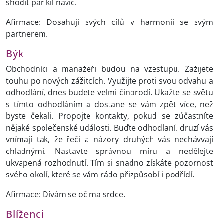
shodit pár kil navíc.
Afirmace: Dosahuji svých cílů v harmonii se svým
partnerem.
Býk
Obchodníci a manažeři budou na vzestupu. Zažijete
touhu po nových zážitcích. Využijte proti svou odvahu a
odhodlání, dnes budete velmi činorodí. Ukažte se světu
s tímto odhodláním a dostane se vám zpět více, než
byste čekali. Propojte kontakty, pokud se zúčastníte
nějaké společenské události. Buďte odhodlaní, druzí vás
vnímají tak, že řeči a názory druhých vás nechávvají
chladnými. Nastavte správnou míru a nedělejte
ukvapená rozhodnutí. Tím si snadno získáte pozornost
svého okolí, které se vám rádo přizpůsobí i podřídí.
Afirmace: Dívám se očima srdce.
Blíženci