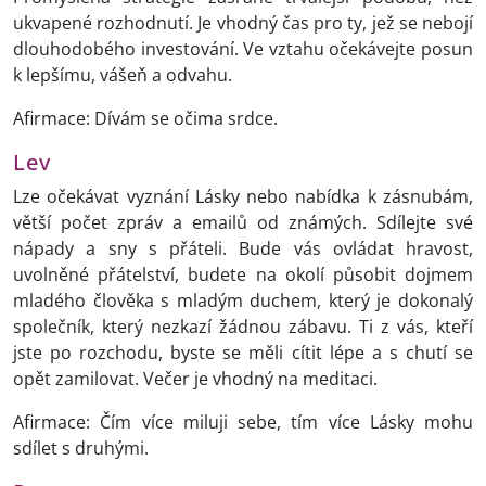
ukvapené rozhodnutí. Je vhodný čas pro ty, jež se nebojí
dlouhodobého investování. Ve vztahu očekávejte posun
k lepšímu, vášeň a odvahu.
Afirmace: Dívám se očima srdce.
Lev
Lze očekávat vyznání Lásky nebo nabídka k zásnubám,
větší počet zpráv a emailů od známých. Sdílejte své
nápady a sny s přáteli. Bude vás ovládat hravost,
uvolněné přátelství, budete na okolí působit dojmem
mladého člověka s mladým duchem, který je dokonalý
společník, který nezkazí žádnou zábavu. Ti z vás, kteří
jste po rozchodu, byste se měli cítit lépe a s chutí se
opět zamilovat. Večer je vhodný na meditaci.
Afirmace: Čím více miluji sebe, tím více Lásky mohu
sdílet s druhými.