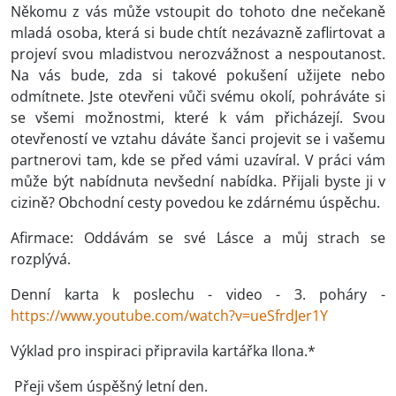
Někomu z vás může vstoupit do tohoto dne nečekaně
mladá osoba, která si bude chtít nezávazně zaflirtovat a
projeví svou mladistvou nerozvážnost a nespoutanost.
Na vás bude, zda si takové pokušení užijete nebo
odmítnete. Jste otevřeni vůči svému okolí, pohráváte si
se všemi možnostmi, které k vám přicházejí. Svou
otevřeností ve vztahu dáváte šanci projevit se i vašemu
partnerovi tam, kde se před vámi uzavíral. V práci vám
může být nabídnuta nevšední nabídka. Přijali byste ji v
cizině? Obchodní cesty povedou ke zdárnému úspěchu.
Afirmace: Oddávám se své Lásce a můj strach se
rozplývá.
Denní karta k poslechu - video - 3. poháry -
https://www.youtube.com/watch?v=ueSfrdJer1Y
Výklad pro inspiraci připravila kartářka Ilona.*
Přeji všem úspěšný letní den.