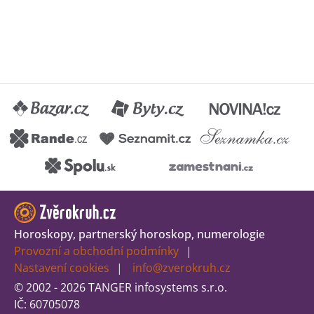
Horoskopy, partnerský horoskop, numerologie
Provozní a obchodní podmínky
Nastavení cookies
info@zverokruh.cz
© 2002 - 2026 TANGER infosystems s.r.o.
IČ: 60705078