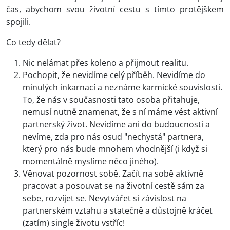
čas, abychom svou životní cestu s tímto protějškem
spojili.
Co tedy dělat?
Nic nelámat přes koleno a přijmout realitu.
Pochopit, že nevidíme celý příběh. Nevidíme do
minulých inkarnací a neznáme karmické souvislosti.
To, že nás v současnosti tato osoba přitahuje,
nemusí nutně znamenat, že s ní máme vést aktivní
partnerský život. Nevidíme ani do budoucnosti a
nevíme, zda pro nás osud "nechystá" partnera,
který pro nás bude mnohem vhodnější (i když si
momentálně myslíme něco jiného).
Věnovat pozornost sobě. Začít na sobě aktivně
pracovat a posouvat se na životní cestě sám za
sebe, rozvíjet se. Nevytvářet si závislost na
partnerském vztahu a statečně a důstojně kráčet
(zatím) single životu vstříc!