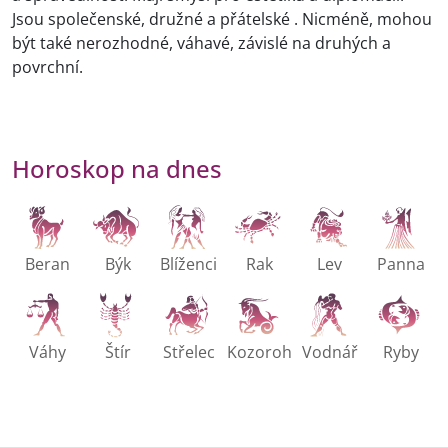
Jsou společenské, družné a přátelské . Nicméně, mohou
být také nerozhodné, váhavé, závislé na druhých a
povrchní.
Horoskop na dnes
Beran
Býk
Blíženci
Rak
Lev
Panna
Váhy
Štír
Střelec
Kozoroh
Vodnář
Ryby