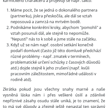
karmického charakteru a projevují se např. takto:
Máme pocit, že se jedná o dokonalého partnera
(partnerku), jiskra přeskočila, ale dál se vztah
neposouvá a zamrzá na mrtvém bodě.
Podnikáme konkrétní kroky, abychom "pomohli" a
vztah posunuli dál, ale stejně to nepomůže.
"Nepustí" nás to k sobě a jsme stále na začátku.
Když už se nám např. osobní setkání konečně
podaří domluvit (často již této domluvě předchází
různé problémy - např. zmatek v termínech,
problematické určení schůzky z časových důvodů
atd.) dojde stejně k jeho zrušení (např. kvůli
pracovním záležitostem, mimořádné události v
rodině atd).
Zkrátka pokud jsou všechny snahy marné a naše
vysněná láska nám i přes veškeré úsilí a zdánlivé
nepříznivé zásahy osudu stále uniká, je to znamení, že
to má své důvody a zřejmě ještě nenastal ten správný