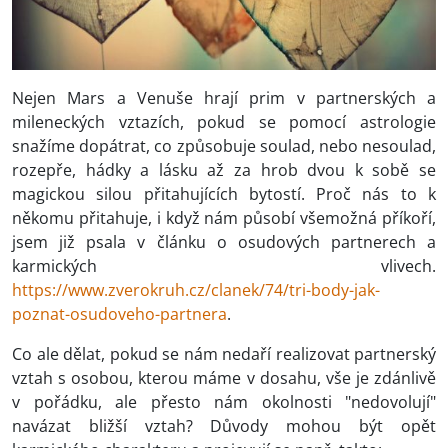
Nejen Mars a Venuše hrají prim v partnerských a
mileneckých vztazích, pokud se pomocí astrologie
snažíme dopátrat, co způsobuje soulad, nebo nesoulad,
rozepře, hádky a lásku až za hrob dvou k sobě se
magickou silou přitahujících bytostí. Proč nás to k
někomu přitahuje, i když nám působí všemožná příkoří,
jsem již psala v článku o osudových partnerech a
karmických vlivech.
https://www.zverokruh.cz/clanek/74/tri-body-jak-
poznat-osudoveho-partnera
.
Co ale dělat, pokud se nám nedaří realizovat partnerský
vztah s osobou, kterou máme v dosahu, vše je zdánlivě
v pořádku, ale přesto nám okolnosti "nedovolují"
navázat bližší vztah? Důvody mohou být opět