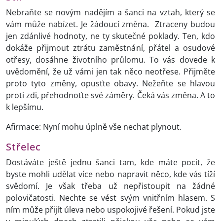
Nebraňte se novým nadějím a šanci na vztah, který se
vám může nabízet. Je žádoucí změna. Ztraceny budou
jen zdánlivé hodnoty, ne ty skutečné poklady. Ten, kdo
dokáže přijmout ztrátu zaměstnání, přátel a osudové
otřesy, dosáhne životního průlomu. To vás dovede k
uvědomění, že už vámi jen tak něco neotřese. Přijměte
proto tyto změny, opusťte obavy. Nežeňte se hlavou
proti zdi, přehodnoťte své záměry. Čeká vás změna. A to
k lepšímu.
Afirmace: Nyní mohu úplně vše nechat plynout.
Střelec
Dostáváte ještě jednu šanci tam, kde máte pocit, že
byste mohli udělat více nebo napravit něco, kde vás tíží
svědomí. Je však třeba už nepřistoupit na žádné
polovičatosti. Nechte se vést svým vnitřním hlasem. S
ním může přijít úleva nebo uspokojivé řešení. Pokud jste