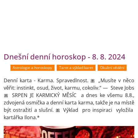
Dnešní denní horoskop - 8. 8. 2024
Astrologie a horoskopy
Tarot a výklad karet
Okultní vědění
Denní karta - Karma. Spravedlnost. 🎀 „Musíte v něco
věřit: instinkt, osud, život, karmu, cokoliv.“ — Steve Jobs
🎀 SRPEN JE KARMICKÝ MĚSÍC a dnes ke všemu 8.8.,
zdvojená osmička a denní karta karma, takže je na místě
být ostražití a slušní. 🎀 Výklad pro inspiraci vyložila
kartářka Ilona.*