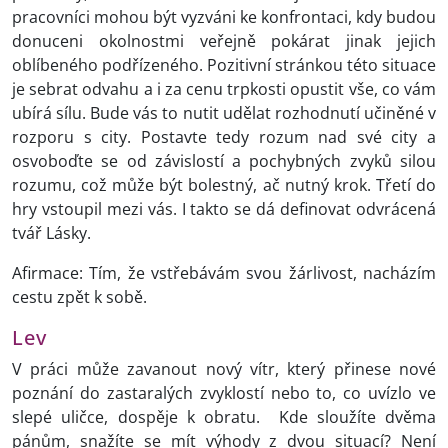
pracovníci mohou být vyzváni ke konfrontaci, kdy budou
donuceni okolnostmi veřejně pokárat jinak jejich
oblíbeného podřízeného. Pozitivní stránkou této situace
je sebrat odvahu a i za cenu trpkosti opustit vše, co vám
ubírá sílu. Bude vás to nutit udělat rozhodnutí učiněné v
rozporu s city. Postavte tedy rozum nad své city a
osvoboďte se od závislostí a pochybných zvyků silou
rozumu, což může být bolestný, ač nutný krok. Třetí do
hry vstoupil mezi vás. I takto se dá definovat odvrácená
tvář Lásky.
Afirmace: Tím, že vstřebávám svou žárlivost, nacházím
cestu zpět k sobě.
Lev
V práci může zavanout nový vítr, který přinese nové
poznání do zastaralých zvyklostí nebo to, co uvízlo ve
slepé uličce, dospěje k obratu. Kde sloužíte dvěma
pánům, snažíte se mít výhody z dvou situací? Není