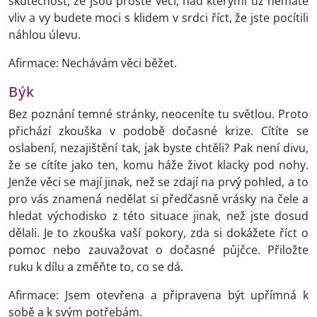
skutečnost, že jsou prostě věci, nad kterými už nemáte
vliv a vy budete moci s klidem v srdci říct, že jste pocítili
náhlou úlevu.
Afirmace: Nechávám věci běžet.
Býk
Bez poznání temné stránky, neoceníte tu světlou. Proto
přichází zkouška v podobě dočasné krize. Cítíte se
oslabení, nezajištění tak, jak byste chtěli? Pak není divu,
že se cítíte jako ten, komu háže život klacky pod nohy.
Jenže věci se mají jinak, než se zdají na prvý pohled, a to
pro vás znamená nedělat si předčasně vrásky na čele a
hledat východisko z této situace jinak, než jste dosud
dělali. Je to zkouška vaší pokory, zda si dokážete říct o
pomoc nebo zauvažovat o dočasné půjčce. Přiložte
ruku k dílu a změňte to, co se dá.
Afirmace: Jsem otevřena a připravena být upřímná k
sobě a k svým potřebám.