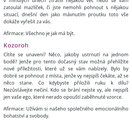
v minulých dnech ztratili nějakou věc nebo se vám
zatoulal mazlíček, či jste nemohli pohnout s nějakou
situací, dnešní den jako mávnutím proutku toto vše
dokáže vyřešit za vás.
Afirmace: Všechno je jak má být.
Kozoroh
Cítíte se unaveni? Něco, jakoby ustrnutí na jednom
bodě? Jenže pro tento dočasný stav možná přehlížíte
nové příležitosti, které už se vám nabízely. Bylo by
dobré se pohnout z místa, jenže vy nejspíš čekáte, až se
něco stane. Co kdybyste přiložili ruku k dílu?
Nezůstávejte nečiní. Kdo se brání nejste vy, ale nejspíš
jen vaše ego, které nerado opouští zaběhnuté vzorce.
Afirmace: Užívám si našeho společného emocionálního
bohatství a svobody.