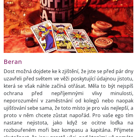
Beran
Dost možná dojdete ke k zjištění, že jste se před pár dny
uzavřeli před světem ve věži poskytující údajnou jistotu,
která se však náhle začíná otřásat. Měla to být nejspíš
ochrana před nepříjemnými vlivy minulosti,
neporozumění v zaměstnání od kolegů nebo naopak
ujišťování sebe sama, že toto místo je pro vás nejlepší, a
proto v něm chcete zůstat napořád. Pro vaše ego tím
nastane nejistota, jako když se ocitne loďka na
rozbouřeném moři bez kompasu a kapitána. Přijmete