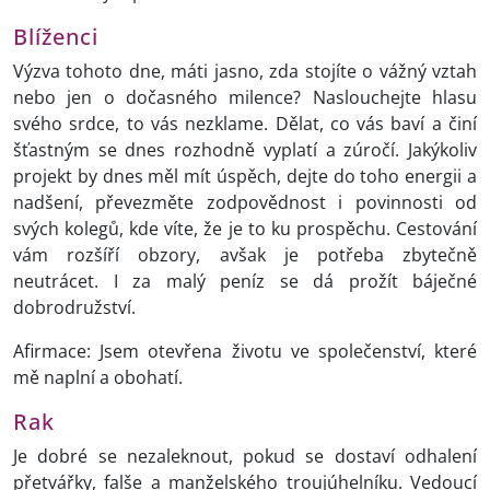
Blíženci
Výzva tohoto dne, máti jasno, zda stojíte o vážný vztah
nebo jen o dočasného milence? Naslouchejte hlasu
svého srdce, to vás nezklame. Dělat, co vás baví a činí
šťastným se dnes rozhodně vyplatí a zúročí. Jakýkoliv
projekt by dnes měl mít úspěch, dejte do toho energii a
nadšení, převezměte zodpovědnost i povinnosti od
svých kolegů, kde víte, že je to ku prospěchu. Cestování
vám rozšíří obzory, avšak je potřeba zbytečně
neutrácet. I za malý peníz se dá prožít báječné
dobrodružství.
Afirmace: Jsem otevřena životu ve společenství, které
mě naplní a obohatí.
Rak
Je dobré se nezaleknout, pokud se dostaví odhalení
přetvářky, falše a manželského troujúhelníku. Vedoucí