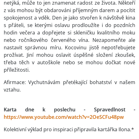
netýká, může to jen znamenat radost ze života. Někteří
z vás mohou být obdarováni příjemným darem a pocítit
spokojenost a vděk. Den je jako stvořen k návštěvě kina
s přáteli, se kterými oslavu prodloužíte i do pozdních
hodin večera a dopřejete si skleničku kvalitního moku
nebo ročníkového červeného vína. Nezapomeňte ale
nastavit správnou míru. Kocovinu jistě nepotřebujete
prožívat. Jiní mohou oslavit úspěšné složení zkoušek,
třeba těch v autoškole nebo se mohou dočkat nové
příležitosti.
Afirmace: Vychutnávám přetékající bohatství v našem
vztahu.
Karta dne k poslechu - Spravedlnost -
https://www.youtube.com/watch?v=2OeSCFu48pw
Kolektivní výklad pro inspiraci připravila kartářka Ilona.*