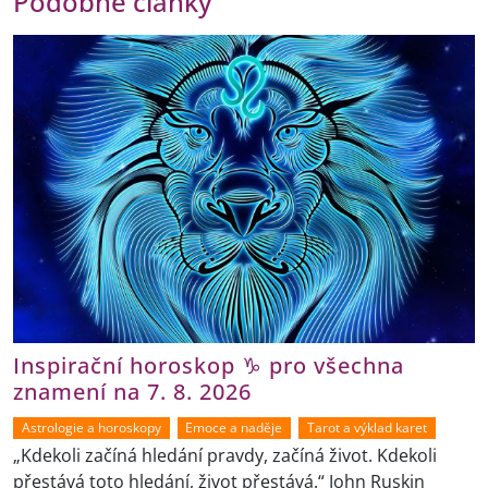
Podobné články
Inspirační horoskop ♑ pro všechna
znamení na 7. 8. 2026
Astrologie a horoskopy
Emoce a naděje
Tarot a výklad karet
„Kdekoli začíná hledání pravdy, začíná život. Kdekoli
přestává toto hledání, život přestává.“ John Ruskin