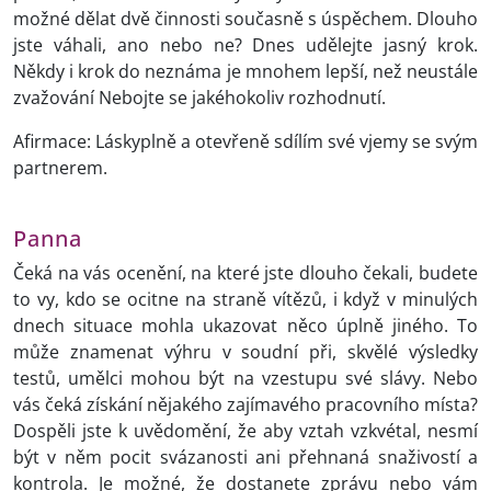
možné dělat dvě činnosti současně s úspěchem. Dlouho
jste váhali, ano nebo ne? Dnes udělejte jasný krok.
Někdy i krok do neznáma je mnohem lepší, než neustále
zvažování Nebojte se jakéhokoliv rozhodnutí.
Afirmace: Láskyplně a otevřeně sdílím své vjemy se svým
partnerem.
Panna
Čeká na vás ocenění, na které jste dlouho čekali, budete
to vy, kdo se ocitne na straně vítězů, i když v minulých
dnech situace mohla ukazovat něco úplně jiného. To
může znamenat výhru v soudní při, skvělé výsledky
testů, umělci mohou být na vzestupu své slávy. Nebo
vás čeká získání nějakého zajímavého pracovního místa?
Dospěli jste k uvědomění, že aby vztah vzkvétal, nesmí
být v něm pocit svázanosti ani přehnaná snaživostí a
kontrola. Je možné, že dostanete zprávu nebo vám