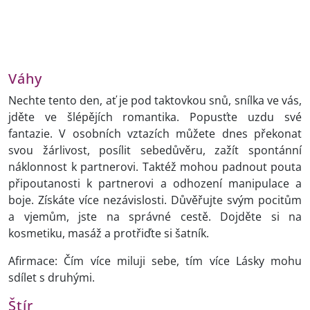
Váhy
Nechte tento den, ať je pod taktovkou snů, snílka ve vás,
jděte ve šlépějích romantika. Popusťte uzdu své
fantazie. V osobních vztazích můžete dnes překonat
svou žárlivost, posílit sebedůvěru, zažít spontánní
náklonnost k partnerovi. Taktéž mohou padnout pouta
připoutanosti k partnerovi a odhození manipulace a
boje. Získáte více nezávislosti. Důvěřujte svým pocitům
a vjemům, jste na správné cestě. Dojděte si na
kosmetiku, masáž a protřiďte si šatník.
Afirmace: Čím více miluji sebe, tím více Lásky mohu
sdílet s druhými.
Štír