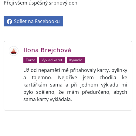
Přeji všem úspěšný srpnový den.
Sdílet na Facebooku
Ilona Brejchová
Tarot
Výklad karet
Kyvadlo
Už od nepaměti mě přitahovaly karty, bylinky
a tajemno. Nejdříve jsem chodila ke
kartářkám sama a při jednom výkladu mi
bylo sděleno, že mám předurčeno, abych
sama karty vykládala.