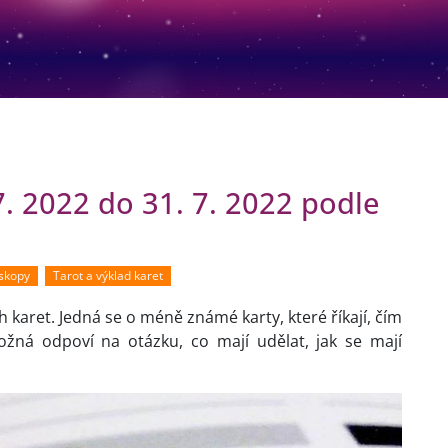
7. 2022 do 31. 7. 2022 podle
oskopy
Tarot a výklad karet
 karet. Jedná se o méně známé karty, které říkají, čím
žná odpoví na otázku, co mají udělat, jak se mají