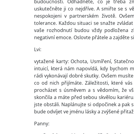
budoucnosti. Odhadněte, co je třeba z
uskutečněte ji co nejdříve. A smiřte se s v
nespokojeni v partnerském životě. Ovšem
tolerance. Každou situaci se snažte zvlád
vaše rozhodnutí budou vždy podložena zk
negativní emoce. Oslovte přátele a zajděte si
Lvi:
vytažené karty: Ochota, Usmíření, Statečno
intuicí, která nám napovídá, kdy bychom měli
rádi vykonávají dobré skutky. Ovšem musíte
co od nich přijímáte. Záležitosti, které vá
procházet s úsměvem a s vědomím, že vše
skončila a máte před sebou skvělou kariéru.
jste obstáli. Naplánujte si odpočinek a pak s
bude odvíjet ve jménu lásky a zvýšené přitažl
Panny: