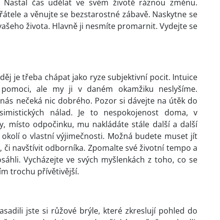
ej. Nastal čas udělat ve svém životě ráznou změnu.
řátele a věnujte se bezstarostné zábavě. Naskytne se
 vašeho života. Hlavně ji nesmíte promarnit. Vydejte se
ěj je třeba chápat jako ryze subjektivní pocit. Intuice
pomoci, ale my ji v daném okamžiku neslyšíme.
 nás nečeká nic dobrého. Pozor si dávejte na útěk do
esimistických nálad. Je to nespokojenost doma, v
, místo odpočinku, mu nakládáte stále další a další
 okolí o vlastní výjimečnosti. Možná budete muset jít
 či navštívit odborníka. Zpomalte své životní tempo a
osáhli. Vycházejte ve svých myšlenkách z toho, co se
m trochu přívětivější.
asadili jste si růžové brýle, které zkreslují pohled do