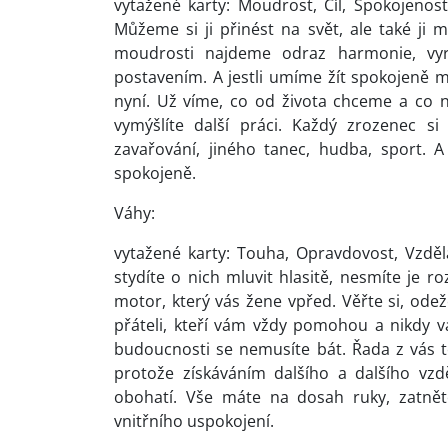
vytažené karty: Moudrost, Cíl, Spokojenost
Můžeme si ji přinést na svět, ale také ji 
moudrosti najdeme odraz harmonie, vyr
postavením. A jestli umíme žít spokojeně m
nyní. Už víme, co od života chceme a co 
vymýšlíte další práci. Každý zrozenec si
zavařování, jiného tanec, hudba, sport. A
spokojeně.
Váhy:
vytažené karty: Touha, Opravdovost, Vzděl
stydíte o nich mluvit hlasitě, nesmíte je 
motor, který vás žene vpřed. Věřte si, ode
přáteli, kteří vám vždy pomohou a nikdy v
budoucnosti se nemusíte bát. Řada z vás t
protože získáváním dalšího a dalšího vzdě
obohatí. Vše máte na dosah ruky, zatnět
vnitřního uspokojení.