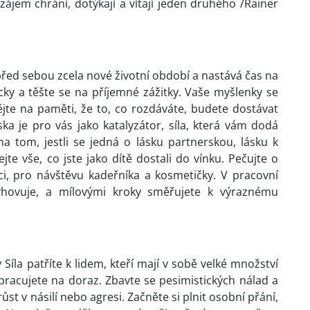
ájem chrání, dotýkají a vítají jeden druhého /Rainer
před sebou zcela nové životní období a nastává čas na
icky a těšte se na příjemné zážitky. Vaše myšlenky se
jte na paměti, že to, co rozdáváte, budete dostávat
ska je pro vás jako katalyzátor, síla, která vám dodá
a tom, jestli se jedná o lásku partnerskou, lásku k
e vše, co jste jako dítě dostali do vínku. Pečujte o
ci, pro návštěvu kadeřníka a kosmetičky. V pracovní
yhovuje, a mílovými kroky směřujete k výraznému
ty Síla patříte k lidem, kteří mají v sobě velké množství
 pracujete na doraz. Zbavte se pesimistických nálad a
st v násilí nebo agresi. Začněte si plnit osobní přání,