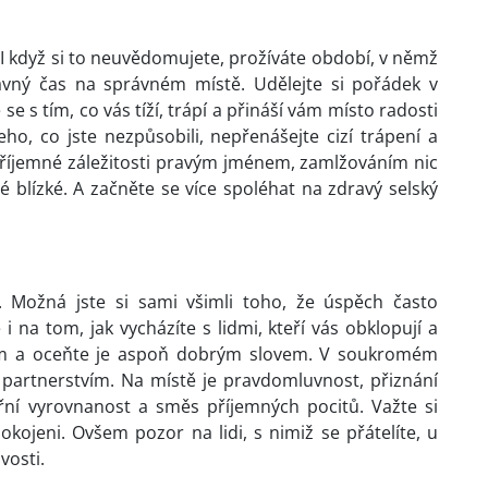
 I když si to neuvědomujete, prožíváte období, v němž
rávný čas na správném místě. Udělejte si pořádek v
se s tím, co vás tíží, trápí a přináší vám místo radosti
o, co jste nezpůsobili, nepřenášejte cizí trápení a
příjemné záležitosti pravým jménem, zamlžováním nic
é blízké. A začněte se více spoléhat na zdravý selský
t. Možná jste si sami všimli toho, že úspěch často
 na tom, jak vycházíte s lidmi, kteří vás obklopují a
e jim a oceňte je aspoň dobrým slovem. V soukromém
s partnerstvím. Na místě je pravdomluvnost, přiznání
řní vyrovnanost a směs příjemných pocitů. Važte si
kojeni. Ovšem pozor na lidi, s nimiž se přátelíte, u
vosti.