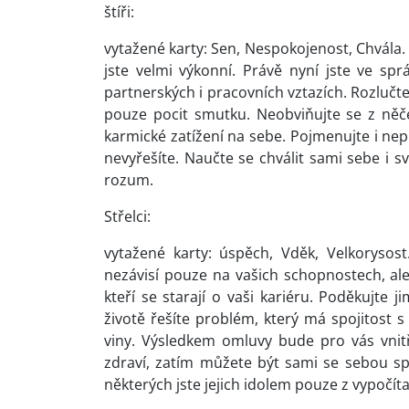
štíři:
vytažené karty: Sen, Nespokojenost, Chvála.
jste velmi výkonní. Právě nyní jste ve sp
partnerských i pracovních vztazích. Rozlučte 
pouze pocit smutku. Neobviňujte se z něčeh
karmické zatížení na sebe. Pojmenujte i ne
nevyřešíte. Naučte se chválit sami sebe i sv
rozum.
Střelci:
vytažené karty: úspěch, Vděk, Velkorysos
nezávisí pouze na vašich schopnostech, ale i
kteří se starají o vaši kariéru. Poděkujt
životě řešíte problém, který má spojitost 
viny. Výsledkem omluvy bude pro vás vnit
zdraví, zatím můžete být sami se sebou spo
některých jste jejich idolem pouze z vypočíta