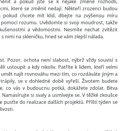
měnit a pokud jste se k nějaké změně rozhodli,
ěcmi, které se změnit nedají. Někteří zrozenci budou
 pokud chcete mít klid, dbejte na zvýšenou míru
at pomocí rozumu. Uvědomte si svoji moudrost, takže
ušenostmi a vědomostmi. Nesmíte nechat zvítězit
 s nimi na skleničku, hned se vám zlepší nálada.
st. Pozor, ochota není slabost, nýbrž vždy souvisí s
 ustoupit a kdy nikoliv. Patříte k lidem, kteří velmi
 umět najít rovnováhu mezi tím, co rozdáváte jiným a
s trápily, se v dohledné době vyřeší. Životem budete
, co vás v budoucnu potká, dokážete zdolat. Bitva
 Namasírujte si svaly a usmívejte se. V těžké zkoušce
e pusťte do realizace dalších projektů. Příští týden se
ivosti.