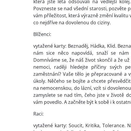
která jste léta odsouvali na vedlejší kol
Povzneste se nad všední starosti, pozvěte p
vám příležitost, která výrazně změní kvalitu
co nejdříve na dovolenou do ciziny.
Blíženci:
vytažené karty: Beznaděj, Hádka, Klid. Beznad
nám sice něco napovídá, snaží se nám 
Domníváme se, že náš život skončil a že už
nemoci, raději hledejte příčiny svých p
zaměstnání? Vaše tělo je přepracované a vy
úkoly. Něčeho se bojíte a chcete přesvědčit
na nemocenskou, do lázní, vzít si dovolenou,
zamyslete se nad tím, čeho jste v životě d
vám povedlo. A začněte být k sobě i k ostatní
Raci:
vytažené karty: Soucit, Kritika, Tolerance. N