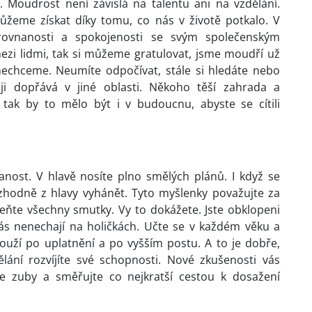
. Moudrost není závislá na talentu ani na vzdělání.
můžeme získat díky tomu, co nás v životě potkalo. V
ovnanosti a spokojenosti se svým společenským
ezi lidmi, tak si můžeme gratulovat, jsme moudří už
nechceme. Neumíte odpočívat, stále si hledáte nebo
 ji dopřává v jiné oblasti. Někoho těší zahrada a
 tak by to mělo být i v budoucnu, abyste se cítili
anost. V hlavě nosíte plno smělých plánů. I když se
rozhodně z hlavy vyhánět. Tyto myšlenky považujte za
žeňte všechny smutky. Vy to dokážete. Jste obklopeni
ás nenechají na holičkách. Učte se v každém věku a
ouží po uplatnění a po vyšším postu. A to je dobře,
lání rozvíjíte své schopnosti. Nové zkušenosti vás
e zuby a směřujte co nejkratší cestou k dosažení