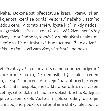
dvaha. Dokonalost představuje krásu, kterou si ani
kojenost, která se odráží ve zdraví našeho vlastního
aždou cenu. V tomto směru byste k cíli nikdy nedošli.
 agresivita, závist a roztržitost. Váš život není vždy
ivdy a obtížně se vyrovnáváte s minulými událostmi.
hleďte vstříc optimistické budoucnosti. Žijte aktivněji,
ěkujte těm, kteří vám vždy věrně stáli po boku.
ství. První vytažená karta neznamená pouze příjemné
 upozorňuje na to, že nemusíte být stále středem
u, ale spíše poučení. A to zejména v oborech, kterým
ivota cítíte nespokojenost, která se odráží ve vašem
tiny, cítíte tlak na hrudi a v oblasti břicha. Raději se
e ve vašem okolí. Važte si nejbližší rodiny, dejte jim
 není spojeno pouze s materiálními statky, ale spočívá