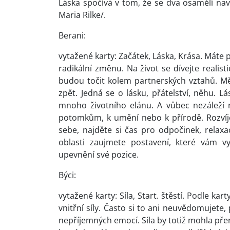
Láska spočívá v tom, že se dva osamělí navz
Maria Rilke/.
Berani:
vytažené karty: Začátek, Láska, Krása. Máte 
radikální změnu. Na život se dívejte realist
budou točit kolem partnerských vztahů. Mě
zpět. Jedná se o lásku, přátelství, něhu. Lá
mnoho životního elánu. A vůbec nezáleží n
potomkům, k umění nebo k přírodě. Rozvíjejt
sebe, najděte si čas pro odpočinek, relaxa
oblasti zaujmete postavení, které vám v
upevnění své pozice.
Býci:
vytažené karty: Síla, Start. štěstí. Podle kar
vnitřní síly. Často si to ani neuvědomujete,
nepříjemných emocí. Síla by totiž mohla přerů