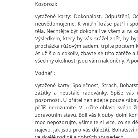
Kozorozi:
vytažené karty: Dokonalost, Odpuštění, O
neuvědomujeme. K vnitřní kráse patří i spo
těla. Nechtějte být dokonalí ve všem a za k
Výsledkem, který by vás srážel zpět, by byla
procházka růžovým sadem, trpíte pocitem kř
At už šlo o cokoliv, zbavte se této zátěže a 
všechny okolnosti jsou vám nakloněny. A pod
Vodnáři:
vytažené karty: Společnost, Strach, Bohat
zážitky a neustálé radovánky. Spíše vás
pozornosti. U přátel nehledejte pouze zábav
příliš nerozumíte. V určité oblasti svého ž
zdravotním stavu. Bolí vás klouby, dolní konče
moc nepozorujte, všímejte si více, co se děj
najevo, jak jsou pro vás důležití. Bohatství
ve skvělé rodině a dobrých sousedech.