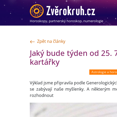
Horoskopy, partnerský horoskop, numerologie
Zpět na články
Jaký bude týden od 25. 
kartářky
Astrologie a hor
Výklad jsme připravila podle Generologických
se zabývají naše myšlenky. A některým mo
rozhodnout