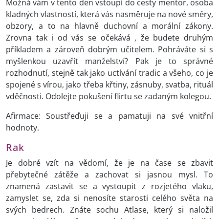
Možná vám v tento den vstoupí do cesty mentor, osoba
kladných vlastností, která vás nasměruje na nové směry,
obzory, a to na hlavně duchovní a morální zákony.
Zrovna tak i od vás se očekává , že budete druhým
příkladem a zároveň dobrým učitelem. Pohráváte si s
myšlenkou uzavřít manželství? Pak je to správné
rozhodnutí, stejně tak jako uctívání tradic a všeho, co je
spojené s vírou, jako třeba křtiny, zásnuby, svatba, rituál
vděčnosti. Odolejte pokušení flirtu se zadaným kolegou.
Afirmace: Soustřeďuji se a pamatuji na své vnitřní
hodnoty.
Rak
Je dobré vzít na vědomí, že je na čase se zbavit
přebytečné zátěže a zachovat si jasnou mysl. To
znamená zastavit se a vystoupit z rozjetého vlaku,
zamyslet se, zda si nenosíte starosti celého světa na
svých bedrech. Znáte sochu Atlase, který si naložil