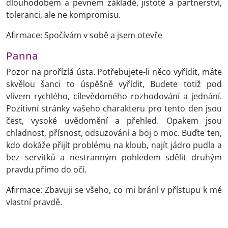
dlouhodobém a pevném základě, jistotě a partnerství,
toleranci, ale ne kompromisu.
Afirmace: Spočívám v sobě a jsem otevře
Panna
Pozor na prořízlá ústa. Potřebujete-li něco vyřídit, máte
skvělou šanci to úspěšně vyřídit, Budete totiž pod
vlivem rychlého, cílevědomého rozhodování a jednání.
Pozitivní stránky vašeho charakteru pro tento den jsou
čest, vysoké uvědomění a přehled. Opakem jsou
chladnost, přísnost, odsuzování a boj o moc. Buďte ten,
kdo dokáže přijít problému na kloub, najít jádro pudla a
bez servítků a nestranným pohledem sdělit druhým
pravdu přímo do očí.
Afirmace: Zbavuji se všeho, co mi brání v přístupu k mé
vlastní pravdě.