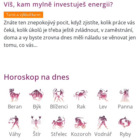
Víš, kam mylně investuješ energii?
Tarot a výklad karet
Znáte ten znepokojivý pocit, když zjistíte, kolik práce vás
čeká, kolik úkolů je třeba ještě zvládnout, v zaměstnání,
doma a vy byste zrovna dnes měli náladu se věnovat jen
tomu, co vás...
Horoskop na dnes
Beran
Býk
Blíženci
Rak
Lev
Panna
Váhy
Štír
Střelec
Kozoroh
Vodnář
Ryby