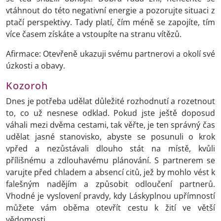
vtáhnout do této negativní energie a pozorujte situaci z
ptačí perspektivy. Tady platí, čím méně se zapojíte, tím
více časem získáte a vstoupíte na stranu vítězů.
Afirmace: Otevřeně ukazuji svému partnerovi a okolí své
úzkosti a obavy.
Kozoroh
Dnes je potřeba udělat důležité rozhodnutí a rozetnout
to, co už nesnese odklad. Pokud jste ještě doposud
váhali mezi dvěma cestami, tak věřte, je ten správný čas
udělat jasné stanovisko, abyste se posunuli o krok
vpřed a nezůstávali dlouho stát na místě, kvůli
přílišnému a zdlouhavému plánování. S partnerem se
varujte před chladem a absencí citů, jež by mohlo vést k
falešným nadějím a způsobit odloučení partnerů.
Vhodné je vyslovení pravdy, kdy Láskyplnou upřímností
můžete vám oběma otevřít cestu k žití ve větší
vědomosti.