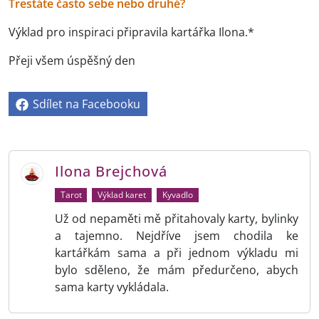
Trestáte často sebe nebo druhé?
Výklad pro inspiraci připravila kartářka Ilona.*
Přeji všem úspěšný den
Sdílet na Facebooku
Ilona Brejchová
Tarot
Výklad karet
Kyvadlo
Už od nepaměti mě přitahovaly karty, bylinky
a tajemno. Nejdříve jsem chodila ke
kartářkám sama a při jednom výkladu mi
bylo sděleno, že mám předurčeno, abych
sama karty vykládala.