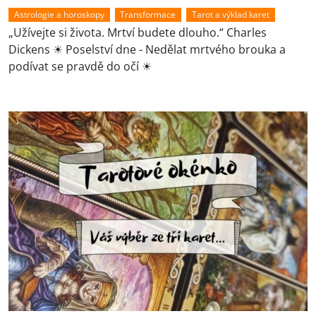
Astrologie a horoskopy
Transformace
Tarot a výklad karet
„Užívejte si života. Mrtví budete dlouho.“ Charles
Dickens ☀ Poselství dne - Nedělat mrtvého brouka a
podívat se pravdě do očí ☀