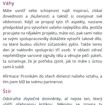
Váhy
Máte uvnitř sebe schopnost najít inspiraci, získat
dovednosti a zkušenosti a taktéž si osvojovat své
vědomosti. Když se propojí tyto tři aspekty, nastane
předpoklad pro vytvoření vašeho nejlepšího díla. Jestliže
pracujete na nějakém projektu, máte vizi, pak sami nebo
se svými spolupracovníky dokážete vytvořit takové dílo,
na které budou všichni zúčastněni pyšni. Takže tento
den je nakloněn spolupráci tří osob. V oblasti zdraví
nepřehlížejte varovné signály těla a věnujte péči páteři,
ta oznamuje, že je potřeba zjistit, jak to máte s úctou
sami k sobě.
Afirmace: Pronikám do všech dimenzí našeho vztahu, a
tím jsem blíž ke svému partnerovi.
Štír
Odstraňte zbytečné domněnky, ať nejste ten, který
ublíží přehnanou kritikou. Někomu se zrovna ty