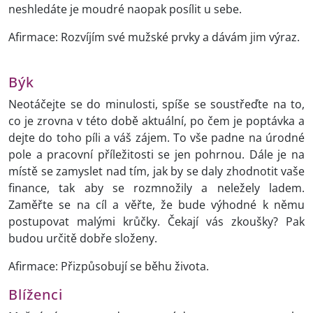
neshledáte je moudré naopak posílit u sebe.
Afirmace: Rozvíjím své mužské prvky a dávám jim výraz.
Býk
Neotáčejte se do minulosti, spíše se soustřeďte na to,
co je zrovna v této době aktuální, po čem je poptávka a
dejte do toho píli a váš zájem. To vše padne na úrodné
pole a pracovní příležitosti se jen pohrnou. Dále je na
místě se zamyslet nad tím, jak by se daly zhodnotit vaše
finance, tak aby se rozmnožily a neležely ladem.
Zaměřte se na cíl a věřte, že bude výhodné k němu
postupovat malými krůčky. Čekají vás zkoušky? Pak
budou určitě dobře složeny.
Afirmace: Přizpůsobují se běhu života.
Blíženci