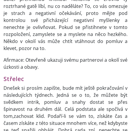
roztrhané gatě líbí, nu co naděláte? To, co vás omezuje
je strach a negativní očekávání, proto mějte pod
kontrolou své přicházející negativní myšlenky a
nenechte je ovlivňovat. Pokud se přistihnete v tomto
rozpoložení, zamyslete se a myslete na něco hezkého.
Někdo v okolí vás může chtít vtáhnout do pomluv a
klevet, pozor na to.
Afirmace: Otevřeně ukazuji svému partnerovi a okolí své
úzkosti a obavy.
Střelec
Dnešek si prosím zapište, bude mít ještě pokračování v
následujících týdnech. Jedná se o to, že můžete být
svědkem intrik, pomluv a snahy dostat se přes
špinavost na druhém dál. Celá podstata ale spočívá v
tom,zachovat klid. Podaří-li se vám to, získáte čas a
časem získáte z této situace mnohem více, než kdybyste
se teď snažili obhájit. Dobrá rada zní, nenechte se