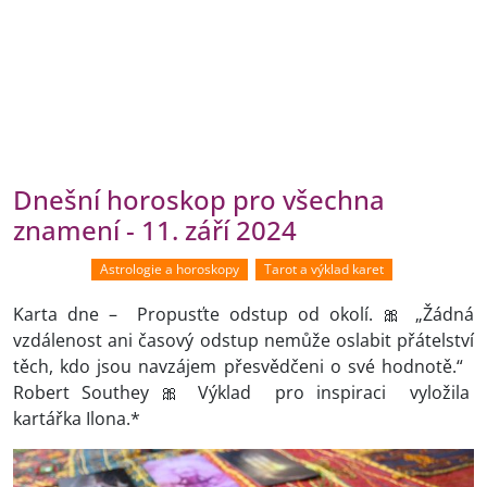
Dnešní horoskop pro všechna
znamení - 11. září 2024
Astrologie a horoskopy
Tarot a výklad karet
Karta dne – Propusťte odstup od okolí. 🎀 „Žádná
vzdálenost ani časový odstup nemůže oslabit přátelství
těch, kdo jsou navzájem přesvědčeni o své hodnotě.“
Robert Southey 🎀 Výklad pro inspiraci vyložila
kartářka Ilona.*