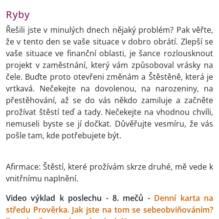
Ryby
Řešili jste v minulých dnech nějaký problém? Pak věřte,
že v tento den se vaše situace v dobro obrátí. Zlepší se
vaše situace ve finanční oblasti, je šance rozlousknout
projekt v zaměstnání, který vám způsoboval vrásky na
čele. Buďte proto otevřeni změnám a Štěstěně, která je
vrtkavá. Nečekejte na dovolenou, na narozeniny, na
přestěhování, až se do vás někdo zamiluje a začněte
prožívat štěstí teď a tady. Nečekejte na vhodnou chvíli,
nemuseli byste se jí dočkat. Důvěřujte vesmíru, že vás
pošle tam, kde potřebujete být.
Afirmace: Štěstí, které prožívám skrze druhé, mě vede k
vnitřnímu naplnění.
Video výklad k poslechu - 8. mečů -
Denní karta na
středu Prověrka. Jak jste na tom se sebeobviňováním?