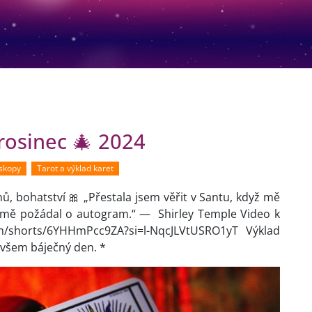
rosinec 🎄 2024
oskopy
Tarot a výklad karet
nů, bohatství 🎀 „Přestala jsem věřit v Santu, když mě
ě požádal o autogram.“ — Shirley Temple Video k
.com/shorts/6YHHmPcc9ZA?si=l-NqcJLVtUSRO1yT Výklad
i všem báječný den. *