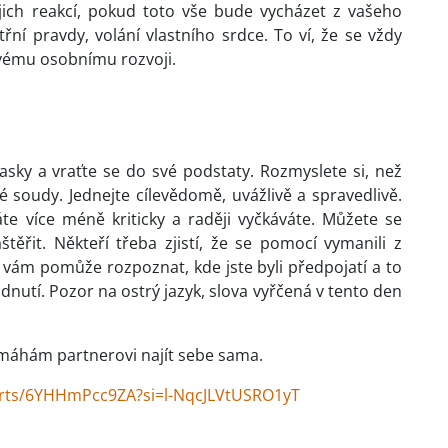
jich reakcí, pokud toto vše bude vycházet z vašeho
třní pravdy, volání vlastního srdce. To ví, že se vždy
svému osobnímu rozvoji.
sky a vraťte se do své podstaty. Rozmyslete si, než
soudy. Jednejte cílevědomě, uvážlivě a spravedlivě.
váte více méně kriticky a raději vyčkáváte. Můžete se
těřit. Někteří třeba zjistí, že se pomocí vymanili z
erá vám pomůže rozpoznat, kde jste byli předpojatí a to
utí. Pozor na ostrý jazyk, slova vyřčená v tento den
omáhám partnerovi najít sebe sama.
orts/6YHHmPcc9ZA?si=l-NqcJLVtUSRO1yT