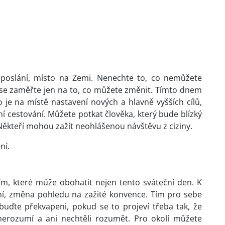
vé poslání, místo na Zemi. Nenechte to, co nemůžete
to se zaměřte jen na to, co můžete změnit. Tímto dnem
 je na místě nastavení nových a hlavně vyšších cílů,
ání cestování. Můžete potkat člověka, který bude blízký
Někteří mohou zažít neohlášenou návštěvu z ciziny.
ní.
m, které může obohatit nejen tento sváteční den. K
í, změna pohledu na zažité konvence. Tím pro sebe
ebuďte překvapeni, pokud se to projeví třeba tak, že
 nerozumí a ani nechtěli rozumět. Pro okolí můžete