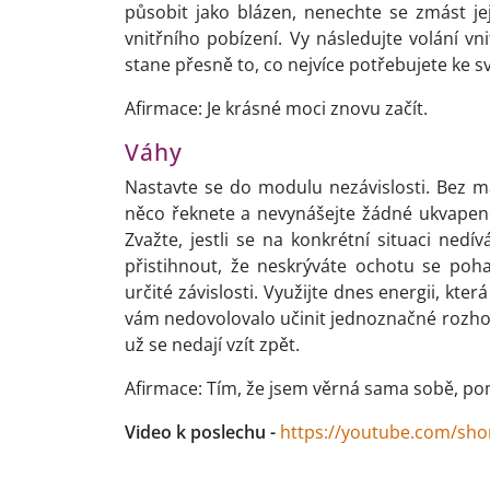
působit jako blázen, nenechte se zmást je
vnitřního pobízení. Vy následujte volání vni
stane přesně to, co nejvíce potřebujete ke 
Afirmace: Je krásné moci znovu začít.
Váhy
Nastavte se do modulu nezávislosti. Bez ma
něco řeknete a nevynášejte žádné ukvapené 
Zvažte, jestli se na konkrétní situaci nedí
přistihnout, že neskrýváte ochotu se pohaš
určité závislosti. Využijte dnes energii, kt
vám nedovolovalo učinit jednoznačné rozhodn
už se nedají vzít zpět.
Afirmace: Tím, že jsem věrná sama sobě, p
Video k poslechu -
https://youtube.com/sh