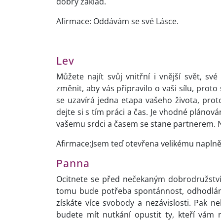
dobrý základ.
Afirmace: Oddávám se své Lásce.
Lev
Můžete najít svůj vnitřní i vnější svět, s
změnit, aby vás připravilo o vaši sílu, pro
se uzavírá jedna etapa vašeho života, proto
dejte si s tím práci a čas. Je vhodné plánov
vašemu srdci a časem se stane partnerem. 
Afirmace:Jsem teď otevřena velikému naplně
Panna
Ocitnete se před nečekaným dobrodružství
tomu bude potřeba spontánnost, odhodlán
získáte více svobody a nezávislosti. Pak n
budete mít nutkání opustit ty, kteří vám