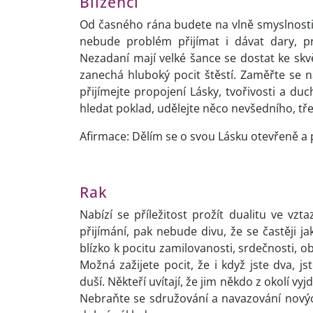
Blíženci
Od časného rána budete na vlně smyslnosti,
nebude problém přijímat i dávat dary, pr
Nezadaní mají velké šance se dostat ke skvělé
zanechá hluboký pocit štěstí. Zaměřte se n
přijímejte propojení Lásky, tvořivosti a du
hledat poklad, udělejte něco nevšedního, třeb
Afirmace: Dělím se o svou Lásku otevřeně a 
Rak
Nabízí se příležitost prožít dualitu ve vzta
přijímání, pak nebude divu, že se častěji j
blízko k pocitu zamilovanosti, srdečnosti, o
Možná zažijete pocit, že i když jste dva, js
duší. Někteří uvítají, že jim někdo z okolí v
Nebraňte se sdružování a navazování nových