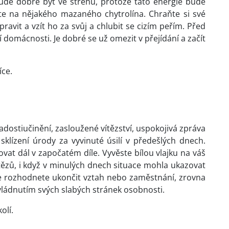
de dobré být ve střehu, protože tato energie bude
te na nějakého mazaného chytrolína. Chraňte si své
avit a vzít ho za svůj a chlubit se cizím peřím. Před
omácnosti. Je dobré se už omezit v přejídání a začít
íce.
adostiučinění, zasloužené vítězství, uspokojivá zpráva
 sklízení úrody za vyvinuté úsilí v předešlých dnech.
at dál v započatém díle. Vyvěste bílou vlajku na váš
ítězů, i když v minulých dnech situace mohla ukazovat
 se rozhodnete ukončit vztah nebo zaměstnání, zrovna
ovládnutím svých slabých stránek osobnosti.
olí.