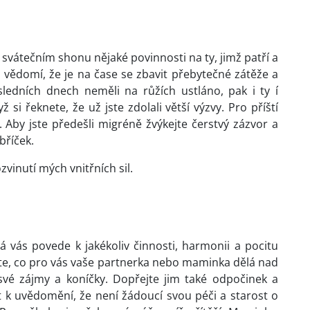
svátečním shonu nějaké povinnosti na ty, jimž patří a
vědomí, že je na čase se zbavit přebytečné zátěže a
osledních dnech neměli na růžích ustláno, pak i ty í
i řeknete, že už jste zdolali větší výzvy. Pro příští
 Aby jste předešli migréně žvýkejte čerstvý zázvor a
ebříček.
inutí mých vnitřních sil.
rá vás povede k jakékoliv činnosti, harmonii a pocitu
ete, co pro vás vaše partnerka nebo maminka dělá nad
vé zájmy a koníčky. Dopřejte jim také odpočinek a
 k uvědomění, že není žádoucí svou péči a starost o