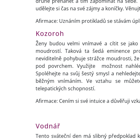
druhé přehánět a tím zapomínat na sebe. 
udělejte si čas na své zájmy a koníčky. Věnu
Afirmace: Uznáním protikladů se stávám úp
Kozoroh
Ženy budou velmi vnímavé a cítit se jako
moudrostí. Taková ta šedá eminence pro
neviditelně pohybuje strážce moudrosti, že v
pod povrchem. Využijte možnost nahléd
Spoléhejte na svůj šestý smysl a nehledej
běžným vnímáním. Ve vztahu se můžete 
telepatických schopností.
Afirmace: Cením si své intuice a důvěřuji v
Vodnář
Tento sváteční den má slibný předpoklad k v