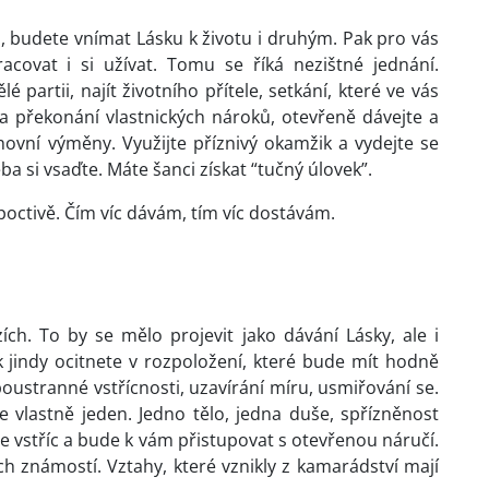
 budete vnímat Lásku k životu i druhým. Pak pro vás
acovat i si užívat. Tomu se říká nezištné jednání.
 partii, najít životního přítele, setkání, které ve vás
a překonání vlastnických nároků, otevřeně dávejte a
chovní výměny. Využijte příznivý okamžik a vydejte se
a si vsaďte. Máte šanci získat “tučný úlovek”.
poctivě. Čím víc dávám, tím víc dostávám.
zích. To by se mělo projevit jako dávání Lásky, ale i
ak jindy ocitnete v rozpoložení, které bude mít hodně
boustranné vstřícnosti, uzavírání míru, usmiřování se.
te vlastně jeden. Jedno tělo, jedna duše, spřízněnost
yjde vstříc a bude k vám přistupovat s otevřenou náručí.
 známostí. Vztahy, které vznikly z kamarádství mají