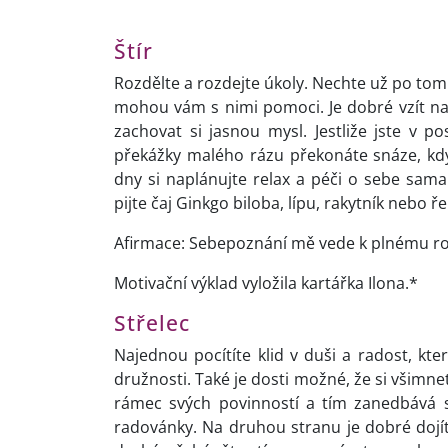
Štír
Rozdělte a rozdejte úkoly. Nechte už po tom 
mohou vám s nimi pomoci. Je dobré vzít na 
zachovat si jasnou mysl. Jestliže jste v p
překážky malého rázu překonáte snáze, když s
dny si naplánujte relax a péči o sebe sama.
pijte čaj Ginkgo biloba, lípu, rakytník nebo ř
Afirmace: Sebepoznání mě vede k plnému rozv
Motivační výklad vyložila kartářka Ilona.*
Střelec
Najednou pocítíte klid v duši a radost, kte
družnosti. Také je dosti možné, že si všimn
rámec svých povinností a tím zanedbává s
radovánky. Na druhou stranu je dobré dojít