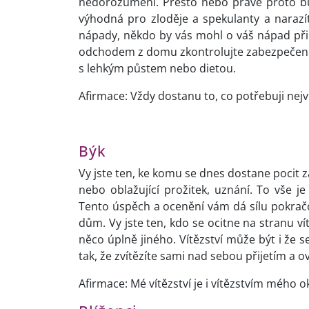
nedorozumění. Přesto nebo právě proto bu
výhodná pro zloděje a spekulanty a narazí
nápady, někdo by vás mohl o váš nápad připr
odchodem z domu zkontrolujte zabezpečení d
s lehkým půstem nebo dietou.
Afirmace: Vždy dostanu to, co potřebuji nejv
Býk
Vy jste ten, ke komu se dnes dostane pocit z
nebo oblažující prožitek, uznání. To vše je
Tento úspěch a ocenění vám dá sílu pokračov
dům. Vy jste ten, kdo se ocitne na stranu v
něco úplně jiného. Vítězství může být i že
tak, že zvítězíte sami nad sebou přijetím a 
Afirmace: Mé vítězství je i vítězstvím mého ok