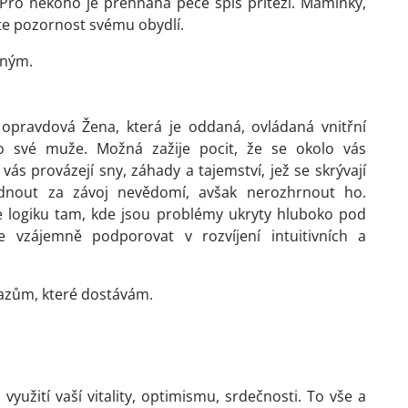
Pro někoho je přehnaná péče spíš přítěží. Maminky,
jte pozornost svému obydlí.
lným.
 opravdová Žena, která je oddaná, ovládaná vnitřní
 své muže. Možná zažije pocit, že se okolo vás
ás provázejí sny, záhady a tajemství, jež se skrývají
nout za závoj nevědomí, avšak nerozhrnout ho.
te logiku tam, kde jsou problémy ukryty hluboko pod
vzájemně podporovat v rozvíjení intuitivních a
zkazům, které dostávám.
yužití vaší vitality, optimismu, srdečnosti. To vše a