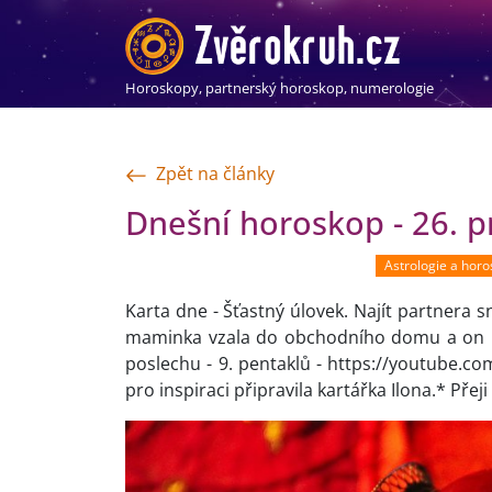
Horoskopy, partnerský horoskop, numerologie
Zpět na články
Dnešní horoskop - 26. p
Astrologie a hor
Karta dne - Šťastný úlovek. Najít partnera s
maminka vzala do obchodního domu a on m
poslechu - 9. pentaklů - https://youtube
pro inspiraci připravila kartářka Ilona.* Přej