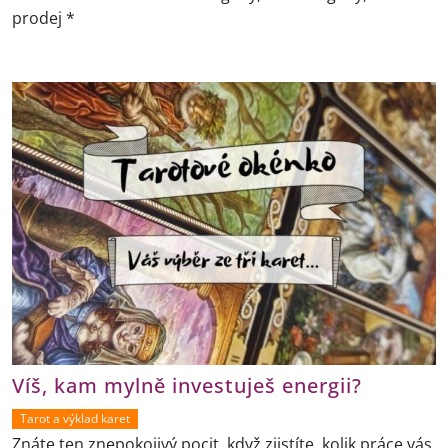
prodej *
Víš, kam mylně investuješ energii?
Tarot a výklad karet
Znáte ten znepokojivý pocit, když zjistíte, kolik práce vás