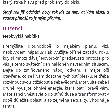
který strká hlavu před problémy do písku.
Starý rok již odchází, nový rok jde za ním, ať Vám lásku a
radost přináší, to je mým přáním.
Blíženci
Neobvyklá nabídka
Přemýšlíte dlouhodobě o nějakém plánu, vizi,
neobvyklém nápadu? Pak využijte přízně začátku roku,
kdy si mnozí dávají Novoroční předsevzetí protože pro
vás je tento sváteční den nakloněn nevšedním situacím.
Dejte do zmiňovaného náboj, odvahu a mějte oči
otevřené, co se k vám dostane rychlostí blesku. Je třeba
rozvinout svou ctižádost a sebevědomí. Motivujte sebe i
druhé, využijte ohnivé energie, která patří právě vám.
Máte šanci vnést světlo do stínů duše a transformovat v
sobě důležité oblasti a to zejména sexuality. Vhodná je
tantra.