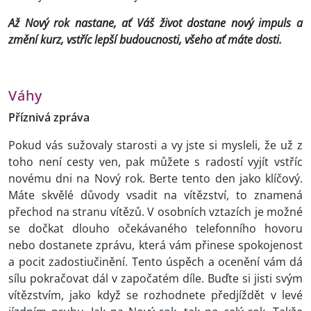
Až Nový rok nastane, ať Váš život dostane nový impuls a
změní kurz, vstříc lepší budoucnosti, všeho ať máte dosti.
Váhy
Příznivá zpráva
Pokud vás sužovaly starosti a vy jste si mysleli, že už z
toho není cesty ven, pak můžete s radostí vyjít vstříc
novému dni na Nový rok. Berte tento den jako klíčový.
Máte skvělé důvody vsadit na vítězství, to znamená
přechod na stranu vítězů. V osobních vztazích je možné
se dočkat dlouho očekávaného telefonního hovoru
nebo dostanete zprávu, která vám přinese spokojenost
a pocit zadostiučinění. Tento úspěch a ocenění vám dá
sílu pokračovat dál v započatém díle. Buďte si jisti svým
vítězstvím, jako když se rozhodnete předjíždět v levé