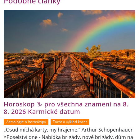
Podobné články
Horoskop ♑ pro všechna znamení na 8.
8. 2026 Karmické datum
Astrologie a horoskopy
Tarot a výklad karet
„Osud míchá karty, my hrajeme.“ Arthur Schopenhauer
*Poselství dne - Nabídka brigády, nové brigády, dům na