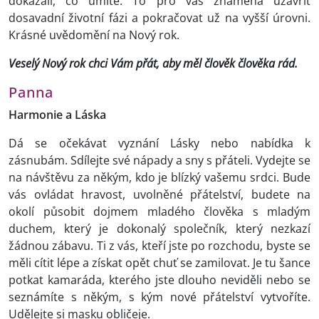
dokázali, co umíte. To pro vás znamená uzavřít
dosavadní životní fázi a pokračovat už na vyšší úrovni.
Krásné uvědomění na Nový rok.
Veselý Nový rok chci Vám přát, aby měl člověk člověka rád.
Panna
Harmonie a Láska
Dá se očekávat vyznání Lásky nebo nabídka k
zásnubám. Sdílejte své nápady a sny s přáteli. Vydejte se
na návštěvu za někým, kdo je blízký vašemu srdci. Bude
vás ovládat hravost, uvolněné přátelství, budete na
okolí působit dojmem mladého člověka s mladým
duchem, který je dokonalý společník, který nezkazí
žádnou zábavu. Ti z vás, kteří jste po rozchodu, byste se
měli cítit lépe a získat opět chuť se zamilovat. Je tu šance
potkat kamaráda, kterého jste dlouho neviděli nebo se
seznámíte s někým, s kým nové přátelství vytvoříte.
Udělejte si masku obličeje.