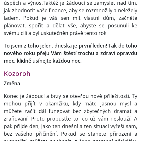
úspěch a výnos.Taktéž je žádoucí se zamyslet nad tím,
jak zhodnotit vaše finance, aby se rozmnožily a neležely
ladem. Pokud je váš sen mít vlastní dům, začněte
plánovat, spořit a dělat vše, abyste se posunuli ke
svému cíli a byl uskutečněn právě tento rok.
To jsem z toho jelen, dneska je první leden! Tak do toho
nového roku přeju Vám štěstí trochu a zdraví opravdu
moc, klidně usínejte každou noc.
Kozoroh
Změna
Konec je žádoucí a brzy se otevřou nové příležitosti. Ty
mohou přijít v okamžiku, kdy máte jasnou mysl a
můžete začít dál fungovat bez zbytečných dramat a
zraňování. Proto propusťte to, co už vám neslouží. A
pak přijde den, jako ten dnešní a ten situaci vyřeší sám,
bez vašeho přičinění. Pokud se stanete přirození a