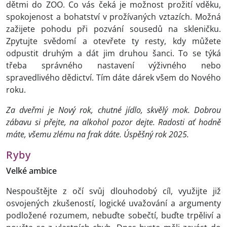
dětmi do ZOO. Co vás čeká je možnost prožití vděku,
spokojenost a bohatství v prožívaných vztazích. Možná
zažijete pohodu při pozvání sousedů na skleničku.
Zpytujte svědomí a otevřete ty resty, kdy můžete
odpustit druhým a dát jim druhou šanci. To se týká
třeba správného nastavení výživného nebo
spravedlivého dědictví. Tím dáte dárek všem do Nového
roku.
Za dveřmi je Nový rok, chutné jídlo, skvělý mok. Dobrou
zábavu si přejte, na alkohol pozor dejte. Radosti ať hodně
máte, všemu zlému na frak dáte. Úspěšný rok 2025.
Ryby
Velké ambice
Nespouštějte z očí svůj dlouhodobý cíl, využijte již
osvojených zkušeností, logické uvažování a argumenty
podložené rozumem, nebuďte sobečtí, buďte trpěliví a