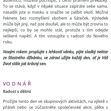
autentičtí, můžete pochopit, z čeho pramení překážky.
To se stává, když v nějaké situace zapíráte sebe sama,
nasadili jste si masku a snažíte se zalíbit okolí. Možná
řeknete bez rozmyšlení sbohem a šáteček. Výsledek
může být jiný, než jste doufali, ale to může být zrovna to
nejlepší, co by se mohlo stát, protože s tím odejde
veškeré napětí. A tím vstoupíte s radostí do Nového
roku.
Novým rokem proplujte s lehkostí vánku, pijte sladký nektar
ze šťastného džbánku, ve zdraví užijte každý den, ať je Váš
život stále jak krásný sen.
VO D N Á Ř
Radost s dětmi
Prožijte tento den ve skupinových aktivitách, na výletě s
přáteli nebo se zúčastněte společenské akce, jděte s