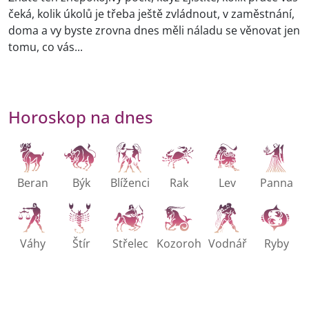
čeká, kolik úkolů je třeba ještě zvládnout, v zaměstnání,
doma a vy byste zrovna dnes měli náladu se věnovat jen
tomu, co vás...
Horoskop na dnes
Beran
Býk
Blíženci
Rak
Lev
Panna
Váhy
Štír
Střelec
Kozoroh
Vodnář
Ryby