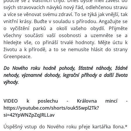
poučte se z vlastních chyb. Dnes byste měli zavést do
svých stravovacích návyků nový řád, odlehčenou stravu
a více se věnovat svému zdraví. To se týká jak vnější, tak
vnitřní krásy. Buďte v souladu s přírodou. Angažujte se
o vyčištění parků a okolí vašeho obydlí. Přijměte
všechny součásti vaší osobnosti a uzemněte se a
hledejte vše, co přináší trvalé hodnoty. Mějte úctu k
životu a k přírodě, a to se nemusíte hlásit do strany
Greenpeace.
Do Nového roku hodně pohody, šťastné náhody, žádné
nehody, významné dohody, legrační příhody a další života
výhody.
VIDEO k poslechu - Královna mincí -
https://youtube.com/shorts/ouk5Swpl2Tk?
si=42YpWNZpZqJRLLav
Úspěšný vstup do Nového roku přeje kartářka Ilona.*