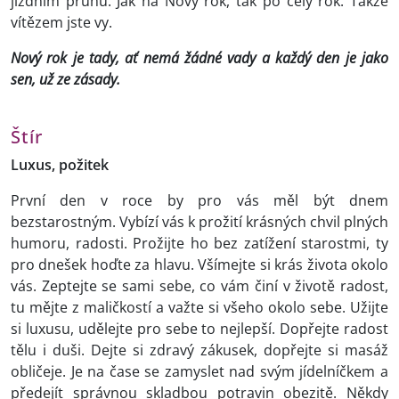
jízdním pruhu. Jak na Nový rok, tak po celý rok. Takže
vítězem jste vy.
Nový rok je tady, ať nemá žádné vady a každý den je jako
sen, už ze zásady.
Štír
Luxus, požitek
První den v roce by pro vás měl být dnem
bezstarostným. Vybízí vás k prožití krásných chvil plných
humoru, radosti. Prožijte ho bez zatížení starostmi, ty
pro dnešek hoďte za hlavu. Všímejte si krás života okolo
vás. Zeptejte se sami sebe, co vám činí v životě radost,
tu mějte z maličkostí a važte si všeho okolo sebe. Užijte
si luxusu, udělejte pro sebe to nejlepší. Dopřejte radost
tělu i duši. Dejte si zdravý zákusek, dopřejte si masáž
obličeje. Je na čase se zamyslet nad svým jídelníčkem a
předejít správnou skladbou potravin obezitě. Někdy