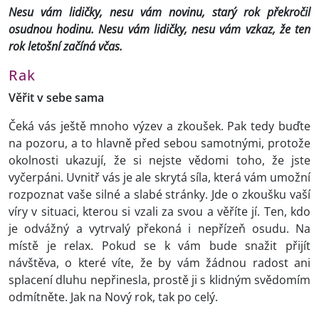
Nesu vám lidičky, nesu vám novinu, starý rok překročil
osudnou hodinu. Nesu vám lidičky, nesu vám vzkaz, že ten
rok letošní začíná včas.
Rak
Věřit v sebe sama
Čeká vás ještě mnoho výzev a zkoušek. Pak tedy buďte
na pozoru, a to hlavně před sebou samotnými, protože
okolnosti ukazují, že si nejste vědomi toho, že jste
vyčerpáni. Uvnitř vás je ale skrytá síla, která vám umožní
rozpoznat vaše silné a slabé stránky. Jde o zkoušku vaší
víry v situaci, kterou si vzali za svou a věříte jí. Ten, kdo
je odvážný a vytrvalý překoná i nepřízeň osudu. Na
místě je relax. Pokud se k vám bude snažit přijít
návštěva, o které víte, že by vám žádnou radost ani
splacení dluhu nepřinesla, prostě ji s klidným svědomím
odmítněte. Jak na Nový rok, tak po celý.