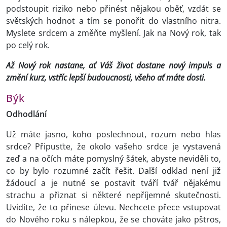
podstoupit riziko nebo přinést nějakou oběť, vzdát se
světských hodnot a tím se ponořit do vlastního nitra.
Myslete srdcem a změňte myšlení. Jak na Nový rok, tak
po celý rok.
Až Nový rok nastane, ať Váš život dostane nový impuls a
změní kurz, vstříc lepší budoucnosti, všeho ať máte dosti.
Býk
Odhodlání
Už máte jasno, koho poslechnout, rozum nebo hlas
srdce? Připusťte, že okolo vašeho srdce je vystavená
zeď a na očích máte pomyslný šátek, abyste neviděli to,
co by bylo rozumné začít řešit. Další odklad není již
žádoucí a je nutné se postavit tváří tvář nějakému
strachu a přiznat si některé nepříjemné skutečnosti.
Uvidíte, že to přinese úlevu. Nechcete přece vstupovat
do Nového roku s nálepkou, že se chováte jako pštros,