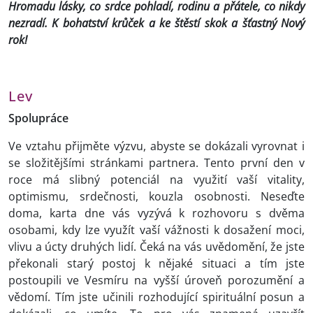
Hromadu lásky, co srdce pohladí, rodinu a přátele, co nikdy
nezradí. K bohatství krůček a ke štěstí skok a šťastný Nový
rok!
Lev
Spolupráce
Ve vztahu přijměte výzvu, abyste se dokázali vyrovnat i
se složitějšími stránkami partnera. Tento první den v
roce má slibný potenciál na využití vaší vitality,
optimismu, srdečnosti, kouzla osobnosti. Neseďte
doma, karta dne vás vyzývá k rozhovoru s dvěma
osobami, kdy lze využít vaší vážnosti k dosažení moci,
vlivu a úcty druhých lidí. Čeká na vás uvědomění, že jste
překonali starý postoj k nějaké situaci a tím jste
postoupili ve Vesmíru na vyšší úroveň porozumění a
vědomí. Tím jste učinili rozhodující spirituální posun a