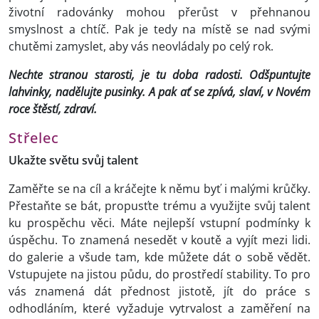
životní radovánky mohou přerůst v přehnanou
smyslnost a chtíč. Pak je tedy na místě se nad svými
chutěmi zamyslet, aby vás neovládaly po celý rok.
Nechte stranou starosti, je tu doba radosti. Odšpuntujte
lahvinky, nadělujte pusinky. A pak ať se zpívá, slaví, v Novém
roce štěstí, zdraví.
Střelec
Ukažte světu svůj talent
Zaměřte se na cíl a kráčejte k němu byť i malými krůčky.
Přestaňte se bát, propusťte trému a využijte svůj talent
ku prospěchu věci. Máte nejlepší vstupní podmínky k
úspěchu. To znamená nesedět v koutě a vyjít mezi lidi.
do galerie a všude tam, kde můžete dát o sobě vědět.
Vstupujete na jistou půdu, do prostředí stability. To pro
vás znamená dát přednost jistotě, jít do práce s
odhodláním, které vyžaduje vytrvalost a zaměření na