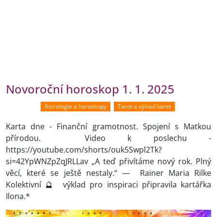
Novoroční horoskop 1. 1. 2025
Astrologie a horoskopy
Tarot a výklad karet
Karta dne - Finanční gramotnost. Spojení s Matkou
přírodou. Video k poslechu -
https://youtube.com/shorts/ouk5Swpl2Tk?
si=42YpWNZpZqJRLLav „A teď přivítáme nový rok. Plný
věcí, které se ještě nestaly.“ — Rainer Maria Rilke
Kolektivní 🔮 výklad pro inspiraci připravila kartářka
Ilona.*