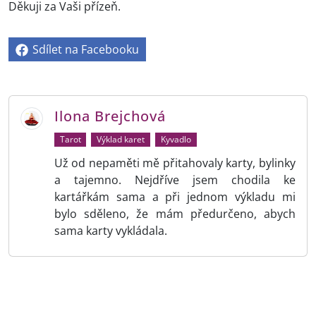
Děkuji za Vaši přízeň.
Sdílet na Facebooku
Ilona Brejchová
Tarot
Výklad karet
Kyvadlo
Už od nepaměti mě přitahovaly karty, bylinky
a tajemno. Nejdříve jsem chodila ke
kartářkám sama a při jednom výkladu mi
bylo sděleno, že mám předurčeno, abych
sama karty vykládala.