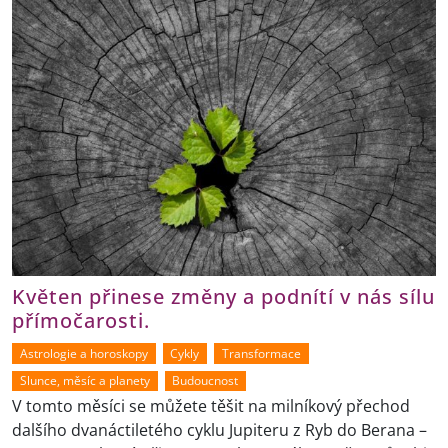
Květen přinese změny a podnítí v nás sílu
přímočarosti.
Astrologie a horoskopy
Cykly
Transformace
Slunce, měsíc a planety
Budoucnost
V tomto měsíci se můžete těšit na milníkový přechod
dalšího dvanáctiletého cyklu Jupiteru z Ryb do Berana –