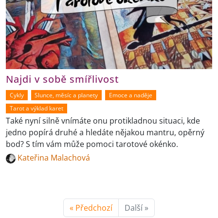
Najdi v sobě smířlivost
Cykly
Slunce, měsíc a planety
Emoce a naděje
Tarot a výklad karet
Také nyní silně vnímáte onu protikladnou situaci, kde
jedno popírá druhé a hledáte nějakou mantru, opěrný
bod? S tím vám může pomoci tarotové okénko.
Kateřina Malachová
« Předchozí
Další »