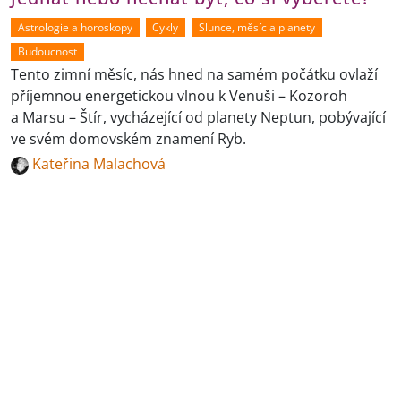
Astrologie a horoskopy
Cykly
Slunce, měsíc a planety
Budoucnost
Tento zimní měsíc, nás hned na samém počátku ovlaží
příjemnou energetickou vlnou k Venuši – Kozoroh
a Marsu – Štír, vycházející od planety Neptun, pobývající
ve svém domovském znamení Ryb.
Kateřina Malachová