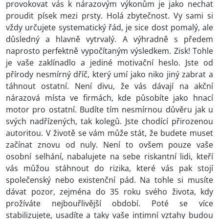
provokovat vás k nárazovým výkonům je jako nechat
proudit písek mezi prsty. Holá zbytečnost. Vy sami si
vždy určujete systematický řád, je sice dost pomalý, ale
důsledný a hlavně vytrvalý. A výhradně s předem
naprosto perfektně vypočítaným výsledkem. Zisk! Tohle
je vaše zaklínadlo a jediné motivační heslo. Jste od
přírody nesmírný dříč, který umí jako niko jiný zabrat a
táhnout ostatní. Není divu, že vás dávají na akční
nárazová místa ve firmách, kde působíte jako hnací
motor pro ostatní. Budíte tím nesmírnou důvěru jak u
svých nadřízených, tak kolegů. Jste chodící přirozenou
autoritou. V životě se vám může stát, že budete muset
začínat znovu od nuly. Není to ovšem pouze vaše
osobní selhání, nabalujete na sebe riskantní lidi, kteří
vás můžou stáhnout do rizika, které vás pak stojí
společenský nebo existenční pád. Na tohle si musíte
dávat pozor, zejména do 35 roku svého života, kdy
prožíváte nejbouřlivější období. Poté se více
stabilizujete, usadíte a taky vaše intimní vztahy budou