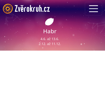
Habr
4.6. až 13.6.
2.12. až 11.12.