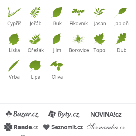
Cypřiš
Jeřáb
Buk
Fíkovník
Jasan
Jabloň
Líska
Ořešák
Jilm
Borovice
Topol
Dub
Vrba
Lípa
Oliva