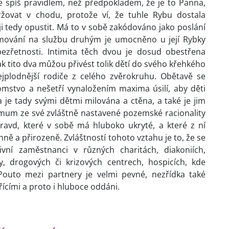
e spíš pravidlem, než předpokladem, že je to Panna,
žovat v chodu, protože ví, že tuhle Rybu dostala
 tedy opustit. Má to v sobě zakódováno jako poslání
amování na službu druhým je umocněno u její Rybky
zřetnosti. Intimita těch dvou je dosud obestřena
ak tito dva můžou přivést tolik dětí do svého křehkého
nejplodnější rodiče z celého zvěrokruhu. Obětavě se
omstvo a nešetří vynaložením maxima úsilí, aby děti
 je tady svými dětmi milována a ctěna, a také je jim
um ze své zvláštně nastavené pozemské racionality
ravd, které v sobě má hluboko ukryté, a které z ní
ně a přirozeně. Zvláštností tohoto vztahu je to, že se
tivní zaměstnanci v různých charitách, diakoniích,
, drogových či krizových centrech, hospicích, kde
outo mezi partnery je velmi pevné, nezřídka také
ěřícími a proto i hluboce oddáni.