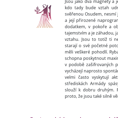
Jsou jako dva magnety a j
kdo tady bude vztah udr
svěřenou Osudem, nesmí ji
a její přirozené naprogr
dodatkem, v pokoře a obe
tajemstvím a je záhadou, j
vztahu. Jsou to totiž ti 
starají o své početné pot
měli veškeré pohodlí. Ryba
schopna poskytnout maxim
v podobě zašifrovaných p
vycházejí naprosto spontán
velmi často vyskytují ak
střediskách Armády spásy
slouží k dobru druhým. P
proto, že jsou také silně v