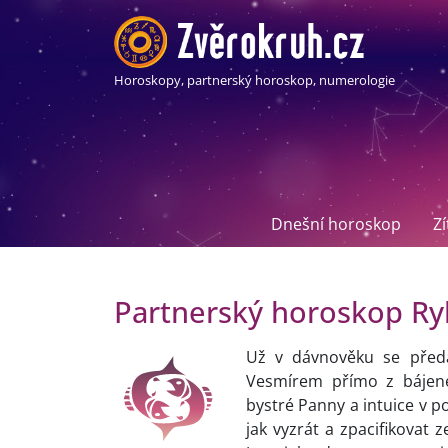
Horoskopy, partnerský horoskop, numerologie
Dnešní horoskop
Z
Partnerský horoskop Ry
Už v dávnověku se předá
Vesmírem přímo z bájené
bystré Panny a intuice v p
jak vyzrát a zpacifikovat