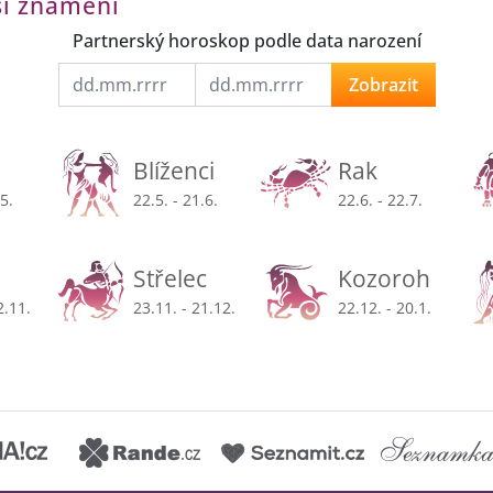
ší znamení
Partnerský horoskop podle data narození
Zobrazit
Blíženci
Rak
.5.
22.5. - 21.6.
22.6. - 22.7.
Střelec
Kozoroh
2.11.
23.11. - 21.12.
22.12. - 20.1.