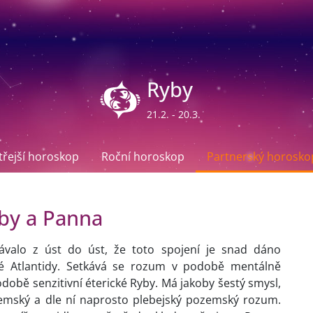
Ryby
21.2. - 20.3.
ítřejší horoskop
Roční horoskop
Partnerský horosko
by a Panna
valo z úst do úst, že toto spojení je snad dáno
 Atlantidy. Setkává se rozum v podobě mentálně
odobě senzitivní éterické Ryby. Má jakoby šestý smysl,
 zemský a dle ní naprosto plebejský pozemský rozum.