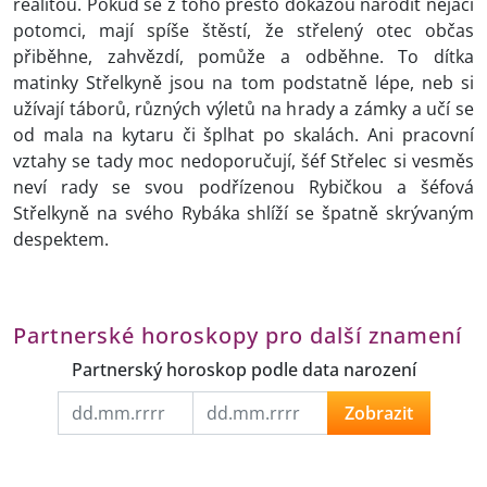
realitou. Pokud se z toho přesto dokážou narodit nějací
potomci, mají spíše štěstí, že střelený otec občas
přiběhne, zahvězdí, pomůže a odběhne. To dítka
matinky Střelkyně jsou na tom podstatně lépe, neb si
užívají táborů, různých výletů na hrady a zámky a učí se
od mala na kytaru či šplhat po skalách. Ani pracovní
vztahy se tady moc nedoporučují, šéf Střelec si vesměs
neví rady se svou podřízenou Rybičkou a šéfová
Střelkyně na svého Rybáka shlíží se špatně skrývaným
despektem.
Partnerské horoskopy pro další znamení
Partnerský horoskop podle data narození
Zobrazit