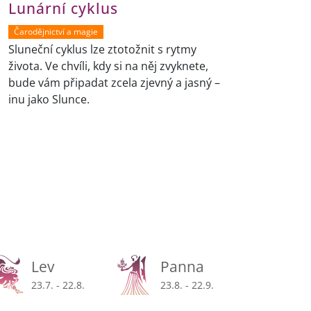
Lunární cyklus
Čarodějnictví a magie
Sluneční cyklus lze ztotožnit s rytmy
života. Ve chvíli, kdy si na něj zvyknete,
bude vám připadat zcela zjevný a jasný –
inu jako Slunce.
Lev
Panna
23.7. - 22.8.
23.8. - 22.9.