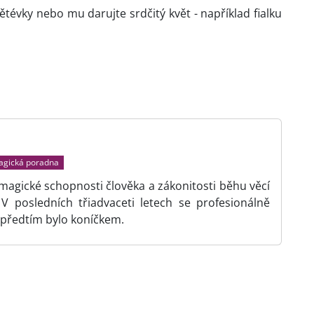
větévky nebo mu darujte srdčitý květ - například fialku
gická poradna
 magické schopnosti člověka a zákonitosti běhu věcí
 posledních třiadvaceti letech se profesionálně
předtím bylo koníčkem.