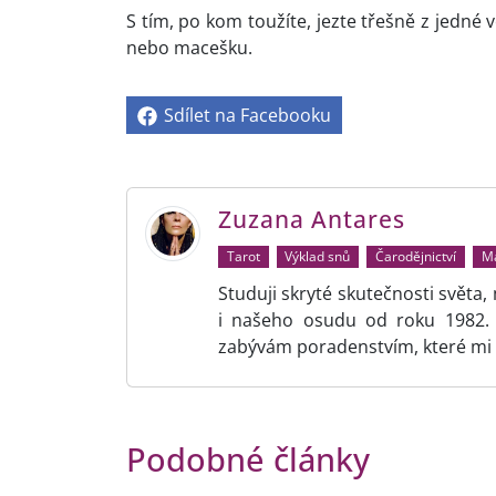
S tím, po kom toužíte, jezte třešně z jedné 
nebo macešku.
Sdílet na Facebooku
Zuzana Antares
Tarot
Výklad snů
Čarodějnictví
Ma
Studuji skryté skutečnosti světa,
i našeho osudu od roku 1982. V
zabývám poradenstvím, které mi 
Podobné články