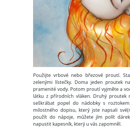
Použijte vrbové nebo březové proutí. Sta
zelenými lístečky. Doma jeden proutek 
pramenité vody. Potom proutí vyjměte a vodu
látku z přírodních vláken. Druhý proutek
seškrábat popel do nádobky s roztokem.
milostného dopisu, který jste napsali své(
použít do nápoje, můžete jím polít dáre
napustit kapesník, který u vás zapomněl.