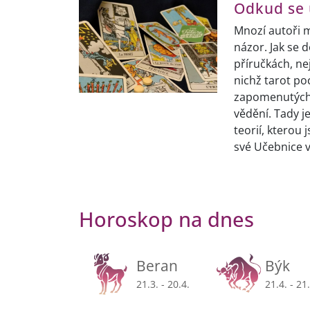
Odkud se 
Mnozí autoři m
názor. Jak se d
příručkách, ne
nichž tarot po
zapomenutých c
vědění. Tady j
teorií, kterou
své Učebnice v
Horoskop na dnes
Beran
Býk
21.3. - 20.4.
21.4. - 21