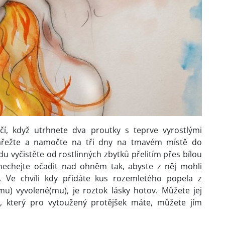
čí, když utrhnete dva proutky s teprve vyrostlými
nařežte a namočte na tři dny na tmavém místě do
 vyčistěte od rostlinných zbytků přelitím přes bílou
 nechejte očadit nad ohněm tak, abyste z něj mohli
 Ve chvíli kdy přidáte kus rozemletého popela z
mu) vyvolené(mu), je roztok lásky hotov. Můžete jej
k, který pro vytoužený protějšek máte, můžete jím