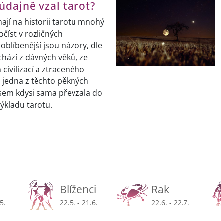
údajně vzal tarot?
ají na historii tarotu mnohý
očíst v rozličných
joblíbenější jsou názory, dle
chází z dávných věků, ze
ivilizací a ztraceného
e jedna z těchto pěkných
 jsem kdysi sama převzala do
ýkladu tarotu.
Blíženci
Rak
.5.
22.5. - 21.6.
22.6. - 22.7.