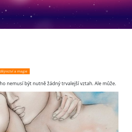
dějnictví a magie
ho nemusí být nutně žádný trvalejší vztah. Ale může.