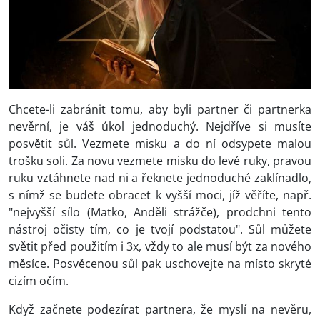
Chcete-li zabránit tomu, aby byli partner či partnerka
nevěrní, je váš úkol jednoduchý. Nejdříve si musíte
posvětit sůl. Vezmete misku a do ní odsypete malou
trošku soli. Za novu vezmete misku do levé ruky, pravou
ruku vztáhnete nad ni a řeknete jednoduché zaklínadlo,
s nímž se budete obracet k vyšší moci, jíž věříte, např.
"nejvyšší sílo (Matko, Anděli strážče), prodchni tento
nástroj očisty tím, co je tvojí podstatou". Sůl můžete
světit před použitím i 3x, vždy to ale musí být za nového
měsíce. Posvěcenou sůl pak uschovejte na místo skryté
cizím očím.
Když začnete podezírat partnera, že myslí na nevěru,