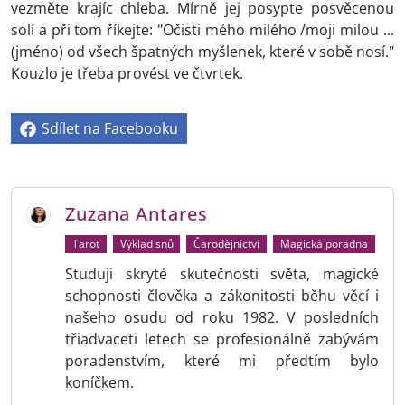
vezměte krajíc chleba. Mírně jej posypte posvěcenou
solí a při tom říkejte: "Očisti mého milého /moji milou ...
(jméno) od všech špatných myšlenek, které v sobě nosí."
Kouzlo je třeba provést ve čtvrtek.
Sdílet na Facebooku
Zuzana Antares
Tarot
Výklad snů
Čarodějnictví
Magická poradna
Studuji skryté skutečnosti světa, magické
schopnosti člověka a zákonitosti běhu věcí i
našeho osudu od roku 1982. V posledních
třiadvaceti letech se profesionálně zabývám
poradenstvím, které mi předtím bylo
koníčkem.