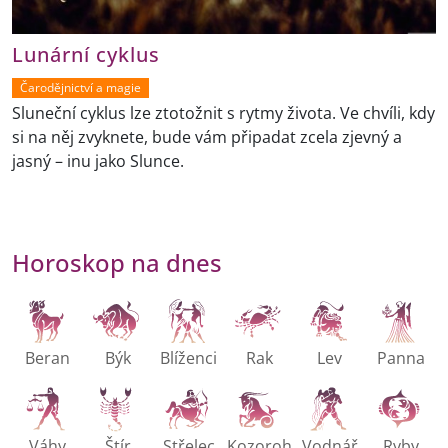
Lunární cyklus
Čarodějnictví a magie
Sluneční cyklus lze ztotožnit s rytmy života. Ve chvíli, kdy
si na něj zvyknete, bude vám připadat zcela zjevný a
jasný – inu jako Slunce.
Horoskop na dnes
Beran
Býk
Blíženci
Rak
Lev
Panna
Váhy
Štír
Střelec
Kozoroh
Vodnář
Ryby