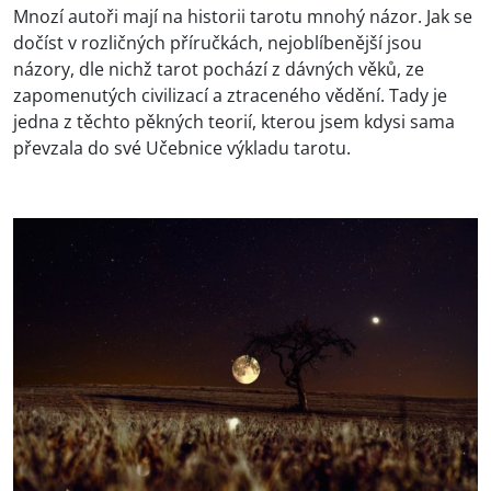
Mnozí autoři mají na historii tarotu mnohý názor. Jak se
dočíst v rozličných příručkách, nejoblíbenější jsou
názory, dle nichž tarot pochází z dávných věků, ze
zapomenutých civilizací a ztraceného vědění. Tady je
jedna z těchto pěkných teorií, kterou jsem kdysi sama
převzala do své Učebnice výkladu tarotu.